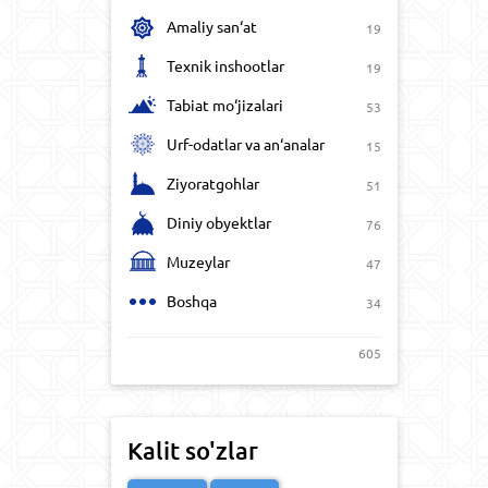
Amaliy san‘at
19
Texnik inshootlar
19
Tabiat mo‘jizalari
53
Urf-odatlar va an‘analar
15
Ziyoratgohlar
51
Diniy obyektlar
76
Muzeylar
47
Boshqa
34
605
Kalit so'zlar