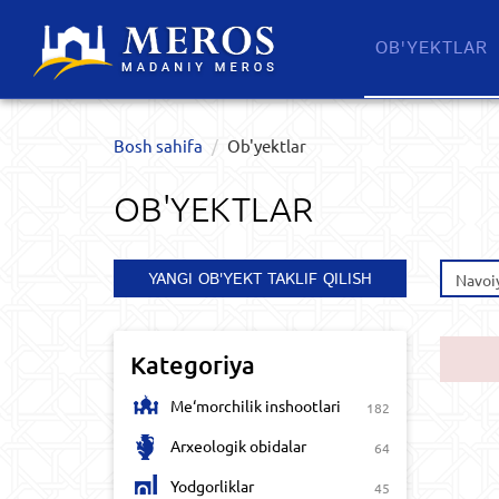
OB'YEKTLAR​
Bosh sahifa
Ob'yektlar​
OB'YEKTLAR​
YANGI OB'YEKT TAKLIF QILISH
Navoiy
Kategoriya
Me‘morchilik inshootlari
182
Arxeologik obidalar
64
Yodgorliklar
45