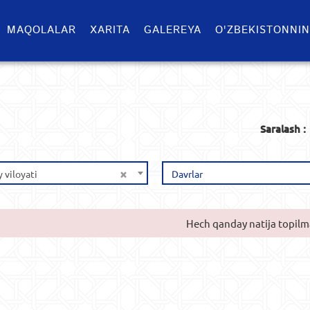
MAQOLALAR
XARITA
GALEREYA
O'ZBEKISTONNIN
Saralash :
×
 viloyati
Davrlar
Hech qanday natija topilm