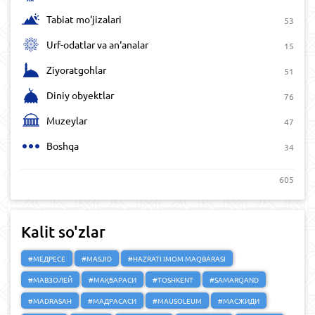
Tabiat mo‘jizalari
53
Urf-odatlar va an‘analar
15
Ziyoratgohlar
51
Diniy obyektlar
76
Muzeylar
47
Boshqa
34
605
Kalit so'zlar
#МЕДРЕСЕ
#MASJID
#HAZRATI IMOM MAQBARASI
#МАВЗОЛЕЙ
#МАҚБАРАСИ
#TOSHKENT
#SAMARQAND
#MADRASAH
#МАДРАСАСИ
#MAUSOLEUM
#МАСЖИДИ