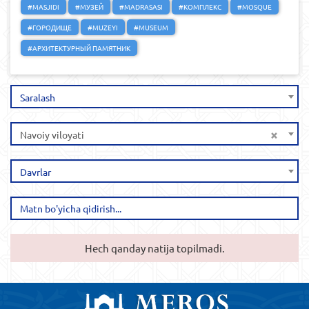
#MASJIDI
#МУЗЕЙ
#MADRASASI
#КОМПЛЕКС
#MOSQUE
#ГОРОДИЩЕ
#MUZEYI
#MUSEUM
#АРХИТЕКТУРНЫЙ ПАМЯТНИК
Saralash
×
Navoiy viloyati
Davrlar
Hech qanday natija topilmadi.