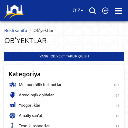
Open
O'Z
Menu
Bosh sahifa
Ob'yektlar​
OB'YEKTLAR​
YANGI OB'YEKT TAKLIF QILISH
Kategoriya
Me‘morchilik inshootlari
182
Arxeologik obidalar
64
Yodgorliklar
45
Amaliy san‘at
19
Texnik inshootlar
19