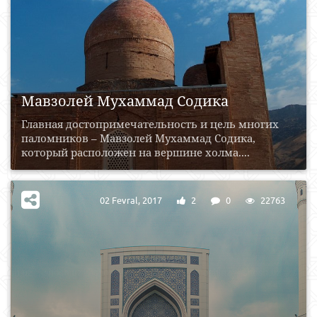
Мавзолей Мухаммад Содика
Главная достопримечательность и цель многих
паломников – Мавзолей Мухаммад Содика,
который расположен на вершине холма....
02 Fevral, 2017
2
0
22763