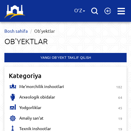
Open
O'Z
Menu
Bosh sahifa
Ob'yektlar​
OB'YEKTLAR​
YANGI OB'YEKT TAKLIF QILISH
Kategoriya
Me‘morchilik inshootlari
182
Arxeologik obidalar
64
Yodgorliklar
45
Amaliy san‘at
19
Texnik inshootlar
19