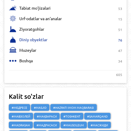
Tabiat mo‘jizalari
53
Urf-odatlar va an‘analar
15
Ziyoratgohlar
51
Diniy obyektlar
76
Muzeylar
47
Boshqa
34
605
Kalit so'zlar
#МЕДРЕСЕ
#MASJID
#HAZRATI IMOM MAQBARASI
#МАВЗОЛЕЙ
#МАҚБАРАСИ
#TOSHKENT
#SAMARQAND
#MADRASAH
#МАДРАСАСИ
#MAUSOLEUM
#МАСЖИДИ