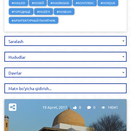
#MASJIDI
#МУЗЕЙ
#MADRASASI
#КОМПЛЕКС
#MOSQUE
#ГОРОДИЩЕ
#MUZEYI
#MUSEUM
#АРХИТЕКТУРНЫЙ ПАМЯТНИК
Saralash
Hududlar
Davrlar
19 Aprel, 2017
0
0
14041