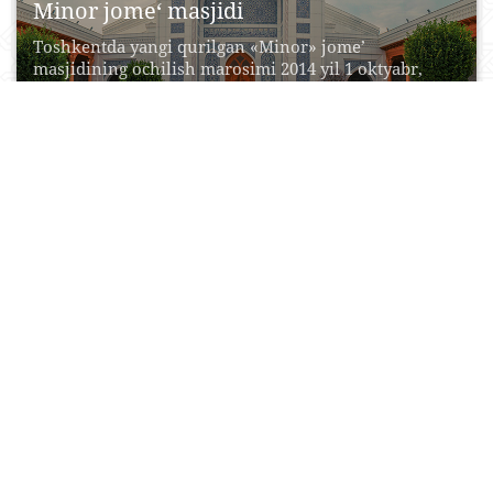
Minor jome‘ masjidi
Toshkentda yangi qurilgan «Minor» jome’
masjidining ochilish marosimi 2014 yil 1 oktyabr,
chorshanba kuni bo‘lib...
26 Noyabr, 2015
1
0
19773
Deggaroniy masjidi
Deggaron masjidi zamonaviy O‘zbekiston hududida
joylashgan islom madaniyatiga tegishli ilk saqlanib
qolgan qurilish inshootlaridan biri....