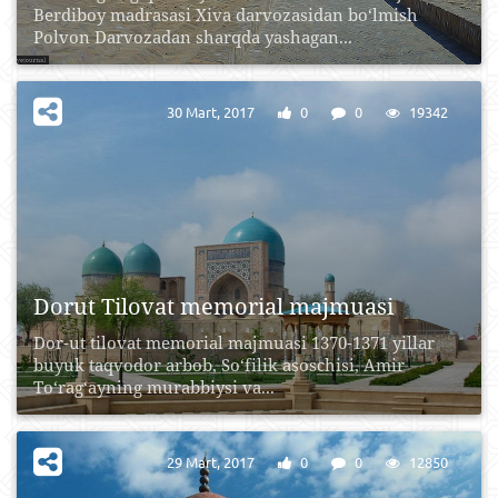
Berdiboy madrasasi Xiva darvozasidan bo‘lmish
Polvon Darvozadan sharqda yashagan...
30 Mart, 2017
0
0
19342
Dorut Tilovat memorial majmuasi
Dor-ut tilovat memorial majmuasi 1370-1371 yillar
buyuk taqvodor arbob, So‘filik asoschisi, Amir
To‘rag‘ayning murabbiysi va...
29 Mart, 2017
0
0
12850