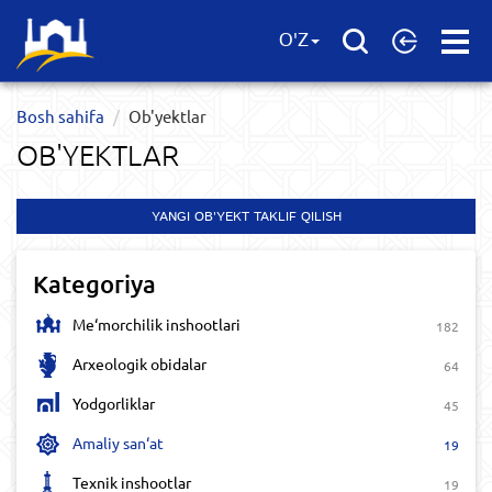
Open
O'Z
Menu
Bosh sahifa
Ob'yektlar​
OB'YEKTLAR​
YANGI OB'YEKT TAKLIF QILISH
Kategoriya
Me‘morchilik inshootlari
182
Arxeologik obidalar
64
Yodgorliklar
45
Amaliy san‘at
19
Texnik inshootlar
19