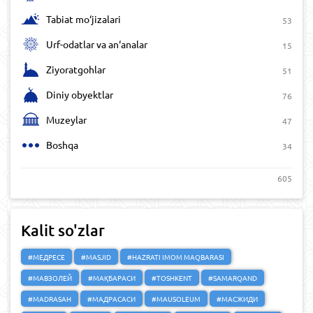
Tabiat mo‘jizalari
53
Urf-odatlar va an‘analar
15
Ziyoratgohlar
51
Diniy obyektlar
76
Muzeylar
47
Boshqa
34
605
Kalit so'zlar
#МЕДРЕСЕ
#MASJID
#HAZRATI IMOM MAQBARASI
#МАВЗОЛЕЙ
#МАҚБАРАСИ
#TOSHKENT
#SAMARQAND
#MADRASAH
#МАДРАСАСИ
#MAUSOLEUM
#МАСЖИДИ