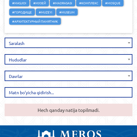
#MASJIDI
#МУЗЕЙ
#MADRASASI
#КОМПЛЕКС
#MOSQUE
#ГОРОДИЩЕ
#MUZEYI
#MUSEUM
#АРХИТЕКТУРНЫЙ ПАМЯТНИК
Saralash
Hududlar
Davrlar
Hech qanday natija topilmadi.