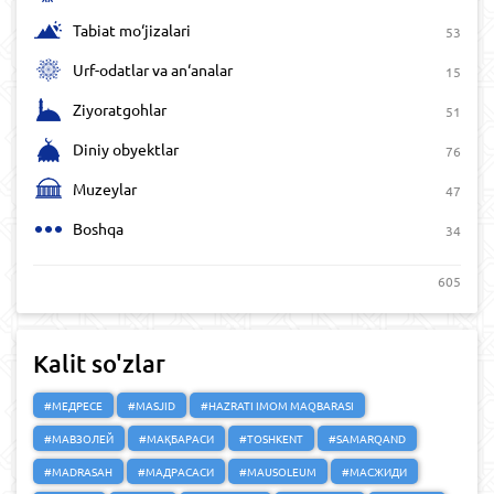
Tabiat mo‘jizalari
53
Urf-odatlar va an‘analar
15
Ziyoratgohlar
51
Diniy obyektlar
76
Muzeylar
47
Boshqa
34
605
Kalit so'zlar
#МЕДРЕСЕ
#MASJID
#HAZRATI IMOM MAQBARASI
#МАВЗОЛЕЙ
#МАҚБАРАСИ
#TOSHKENT
#SAMARQAND
#MADRASAH
#МАДРАСАСИ
#MAUSOLEUM
#МАСЖИДИ