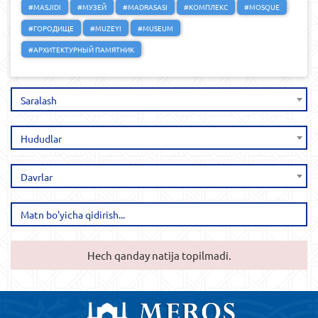
#MASJIDI
#МУЗЕЙ
#MADRASASI
#КОМПЛЕКС
#MOSQUE
#ГОРОДИЩЕ
#MUZEYI
#MUSEUM
#АРХИТЕКТУРНЫЙ ПАМЯТНИК
Saralash
Hududlar
Davrlar
Hech qanday natija topilmadi.