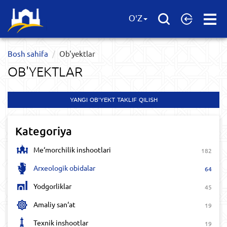
Open
O'Z
Menu
Bosh sahifa
Ob'yektlar​
OB'YEKTLAR​
YANGI OB'YEKT TAKLIF QILISH
Kategoriya
Me‘morchilik inshootlari
182
Arxeologik obidalar
64
Yodgorliklar
45
Amaliy san‘at
19
Texnik inshootlar
19