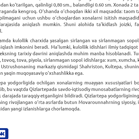
adan ko‘tarilgan, qalinligi 0,80 sm., balandligi 0.60 sm. Xonada 2 t
araganda kengroq. O‘shanda o‘choqdan ikki xil maqsadda: taom tay
opilmagani uchun ushbu o‘choqlardan xonalarni isitish maqsadi
rajasida aniqlash mumkin. Shuni alohida ta’kidlash joizki, faq
l.
da kulollik charxida yasalgan sirlangan va sirlanmagan sopol i
niqlash imkonini beradi. Ma’lumki, kulollik idishlari ilmiy tad­qi
eksning tarixiy davrini aniqlashda muhim manba hisoblanadi. Tur
, tovoq, tova, piyola, sirlanmagan sopol idishlarga: xum, xumcha, ko
, Ustrushonaning markaziy qismidagi Shahriston, Kultepa, shuni
ilan yaqin muqoyasaviy o‘xshashlikka ega.
epa yodgorligida ochilgan xonalarning muayyan xususiyatlari bo‘
ib, bu vaqtda Qizlartepada savdo-iqtisodiy munosabatlarning rivojla
 darajada taraqqiy etganligini bildiradi. Qizlartepa yodgorligining
sining rivojlangan o‘rta asrlarda butun Movarounnahrning siyosiy, 
gidan yangi izlanishlarga chorlamoqda.