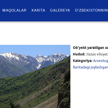
MAQOLALAR
XARITA
GALEREYA
O'ZBEKISTONNIN
Ob'yekt yaratilgan s
Hudud:
Jizzax viloyat
Kategoriya:
Arxeolog
Xaritadagi joylashgan