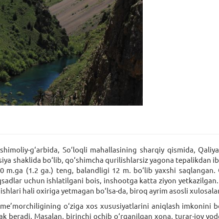
shimoliy-g‘arbida, So‘loqli mahallasining sharqiy qismida, Qal
tsiya shaklida bo‘lib, qo‘shimcha qurilishlarsiz yagona tepalikdan 
m.ga (1.2 ga.) teng, balandligi 12 m. bo‘lib yaxshi saqlangan. 
qsadlar uchun ishlatilgani bois, inshootga katta ziyon yetkazilgan
t ishlari hali oxiriga yetmagan bo‘lsa-da, biroq ayrim asosli xulosa
 me’morchiligining o‘ziga xos xususiyatlarini aniqlash imkonini 
beradi. Masalan, birinchi ochib o‘rganilgan xona, turar-joy yodg