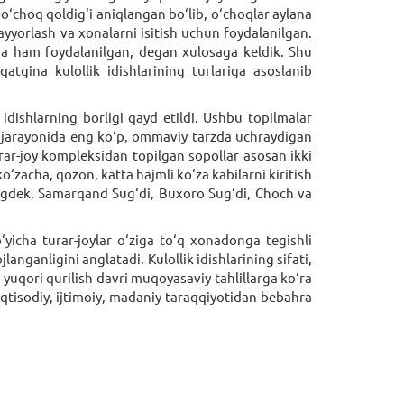
a o‘choq qoldig‘i aniqlangan bo‘lib, o‘choqlar aylana
yorlash va xonalarni isitish uchun foydalanilgan.
da ham foydalanilgan, degan xulosaga keldik. Shu
atgina kulollik idishlarining turlariga asoslanib
dishlarning borligi qayd etildi. Ushbu topilmalar
qot jarayonida eng ko‘p, ommaviy tarzda uchraydigan
ar-joy kompleksidan topilgan sopollar asosan ikki
‘zacha, qozon, katta hajmli ko‘za kabilarni kiritish
ngdek, Samarqand Sug‘di, Buxoro Sug‘di, Choch va
yicha turar-joylar o‘ziga to‘q xonadonga tegishli
nganligini anglatadi. Kulollik idishlarining sifati,
 yuqori qurilish davri muqoyasaviy tahlillarga ko‘ra
iqtisodiy, ijtimoiy, madaniy taraqqiyotidan bebahra