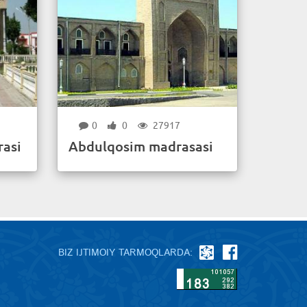
0
0
27917
asi
Abdulqosim madrasasi
BIZ IJTIMOIY TARMOQLARDA: