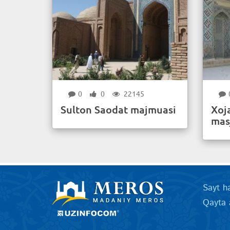
0
0
22145
Sulton Saodat majmuasi
Xoj
mas
Sayt h
Qayta 