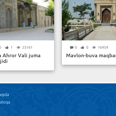
0
1
25161
0
0
16959
a Ahror Vali juma
Mavlon-buva maqbar
jidi
aqida
aloqa