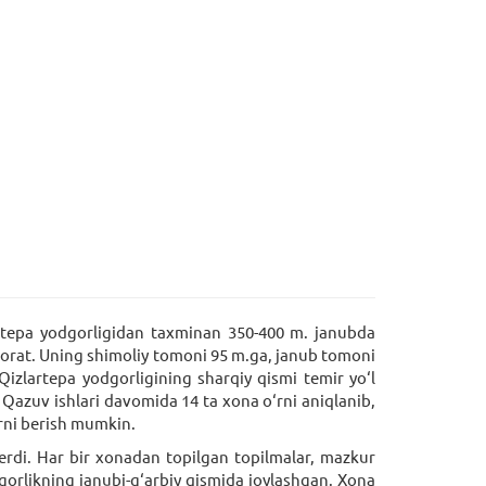
iyatepa yodgorligidan taxminan 350-400 m. janubda
iborat. Uning shimoliy tomoni 95 m.ga, janub tomoni
Qizlartepa yodgorligining sharqiy qismi temir yo‘l
. Qazuv ishlari davomida 14 ta xona o‘rni aniqlanib,
larni berish mumkin.
berdi. Har bir xonadan topilgan topilmalar, mazkur
orlikning janubi-g‘arbiy qismida joylashgan. Xona