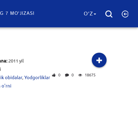
G 7 MO'JIZASI
O'Z
ana:
2011 yil
i
0
0
18675
ik obidalar
,
Yodgorliklar
 o'rni