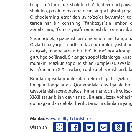
to‘g‘ri to‘rtburchak shaklida bo‘lib, devorlari paxs
shaklida, pastki olovxona qismi yuqori qismiga q
O‘choqlarning atrofidan uy-ro‘zg‘or buyumlari t
tariqa har bir xonaning “funktsiya”sini imkon da
xonalarning “funktsiyasi”ni aniqlash bir oz mushku
Shuningdek, qazuv ishlari davomida mis tanga ham
Qizlartepa yuqori qurilish davri xronologiyasini a
ashyoviy manbalardan biri bo‘lib, me’moriy kompl
guruhga bo‘linadi. Sirlangan sopol idishlarga: kosa
mumkin. Mazkur sopol idishlar kompleksi, avvalo
Farg‘onaning X-XII asrlarga oid kulollik idishlari b
Bundan quyidagi xulosalar kelib chiqadi: Qizlart
bo‘lgan. Tangalar esa Qoraxoniylar davriga oid bo‘l
tayyorlanish texnologiyasi hunar­mand­chilik yuksak
XI-XII asrlar bilan davrlanadi. Bu esa Jizzax voha
qolmaganidan dalolat berib, tarixchi olimlarni yan
Manba:
www.milliytiklanish.uz
Ulashish