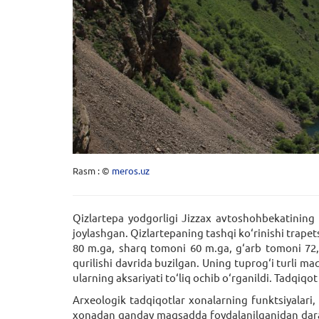
Rasm : ©
meros.uz
Qizlartepa yodgorligi Jizzax avtoshohbekatining 
joylashgan. Qizlartepaning tashqi ko‘rinishi trape
80 m.ga, sharq tomoni 60 m.ga, g‘arb tomoni 72,0 
qurilishi davrida buzilgan. Uning tuprog‘i turli ma
ularning aksariyati to‘liq ochib o‘rganildi. Tadqiqo
Arxeologik tadqiqotlar xonalarning funktsiyalari,
xonadan qanday maqsadda foydalanilganidan darak 