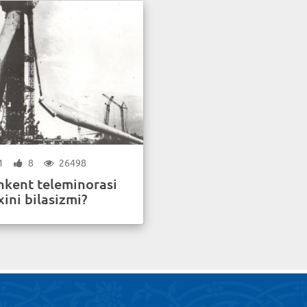
1
8
26498
hkent teleminorasi
xini bilasizmi?