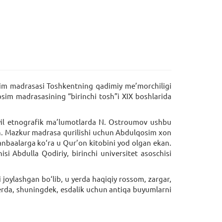
sim madrasasi Toshkentning qadimiy me’morchiligi
qosim madrasasining “birinchi tosh”i XIX boshlarida
 yil etnografik ma’lumotlarda N. Ostroumov ushbu
an. Mazkur madrasa qurilishi uchun Abdulqosim xon
manbaalarga ko‘ra u Qur’on kitobini yod olgan ekan.
i Abdulla Qodiriy, birinchi universitet asoschisi
ylashgan bo‘lib, u yerda haqiqiy rossom, zargar,
erda, shuningdek, esdalik uchun antiqa buyumlarni