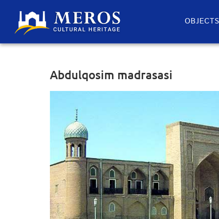
OBJECT
Abdulqosim madrasasi