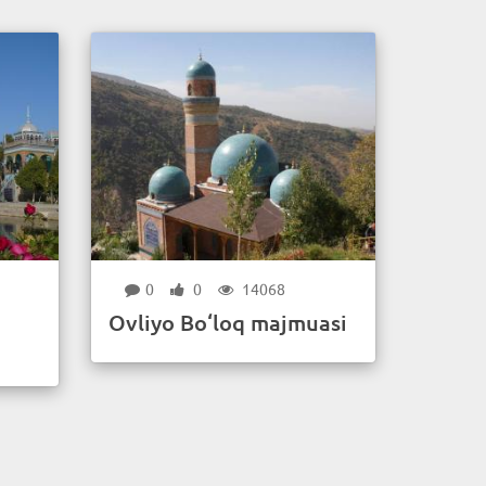
0
0
14068
Ovliyo Bo‘loq majmuasi