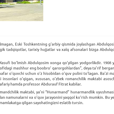
lmagan, Eski Toshkentning g‘arbiy qismida joylashgan Abdulqo
gik tadqiqotlar, tarixiy hujjatlar va xalq afsonalari bizga Abdul
asufi bo‘lmish Abdulqosim xonga qo‘yilgan yodgorlikdir. 1908
rofidagi mashhur eng boobro‘ qarorgohlardan”, deya ta’rif berg
 nafar o‘quvchi uchun o‘z hisobidan o‘quv pulini to‘lagan. Ba’zi 
insonlari o‘qigan, xususan, o‘zbek romanchilik maktabi asoschis
ariy hamda professor Abdurauf Fitrat kabilar.
mandchilik maktabi, ya’ni “Hunarmand” hunarmandlik uyushmasi jo
idan namunalarni va o‘quv jarayonini yaqqol ko‘rish mumkin. Bu y
amlakatga qilgan sayohatingizni eslatib tursin.