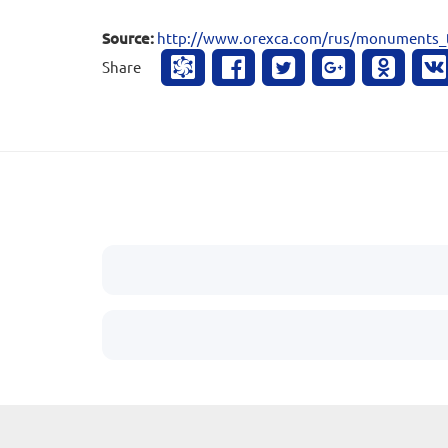
Source:
http://www.orexca.com/rus/monuments_
Share