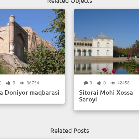
Related Objects
0
0
36754
0
0
42458
ja Doniyor maqbarasi
Sitоrаi Mоhi Хоssа
Saroyi
Related Posts