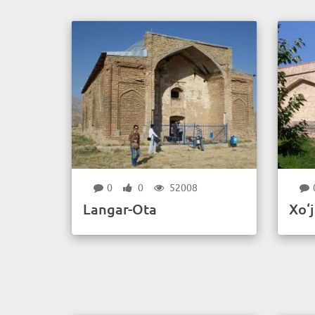
0
0
52008
Langar-Ota
Xo‘