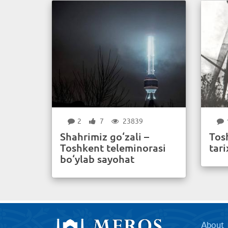
2
7
23839
Shahrimiz go‘zali –
Tos
Toshkent teleminorasi
tari
bo‘ylab sayohat
About