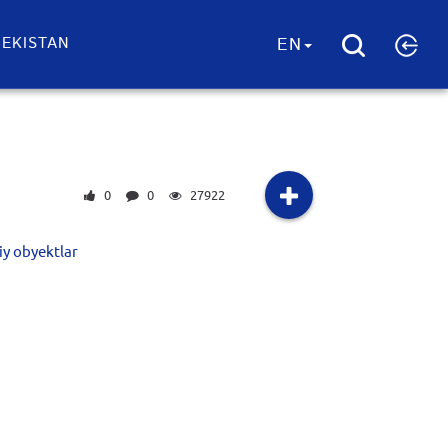
EKISTAN
EN
0
0
27922
iy obyektlar