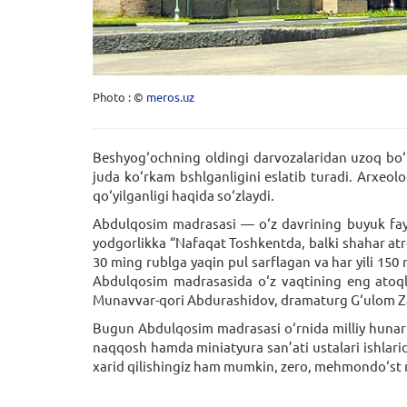
Photo : ©
meros.uz
Beshyog‘ochning oldingi darvozalaridan uzoq bo‘
juda ko‘rkam bshlganligini eslatib turadi. Arxeolo
qo‘yilganligi haqida so‘zlaydi.
Abdulqosim madrasasi — o‘z davrining buyuk fayl
yodgorlikka “Nafaqat Toshkentda, balki shahar at
30 ming rublga yaqin pul sarflagan va har yili 150
Abdulqosim madrasasida o‘z vaqtining eng atoqli 
Munavvar-qori Abdurashidov, dramaturg G‘ulom Zaf
Bugun Abdulqosim madrasasi o‘rnida milliy hunar
naqqosh hamda miniatyura san’ati ustalari ishlar
xarid qilishingiz ham mumkin, zero, mehmondo‘st m