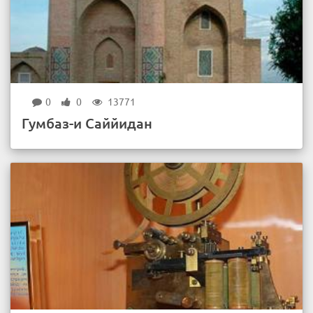
0
0
13771
Гумбаз-и Саййидан