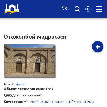
Open
ЎЗ
Menu
Отажонбой мадрасаси
Расм : ©
meros.uz
Объект яратилган сана:
1884
Ҳудуд:
Хоразм вилояти
Категория:
Меъморчилик иншоотлари
,
Ёдгорликлар