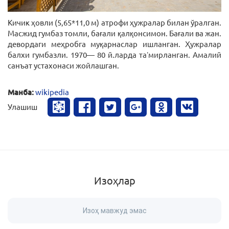
Кичик ҳовли (5,65*11,0 м) атрофи ҳужралар билан ўралган.
Масжид гумбаз томли, бағали қалқонсимон. Бағали ва жан.
девордаги меҳробга муқарнаслар ишланган. Ҳужралар
балхи гумбазли. 1970— 80 й.ларда таʼмирланган. Амалий
санъат устахонаси жойлашган.
Манба:
wikipedia
Улашиш
Изоҳлар
Изоҳ мавжуд эмас