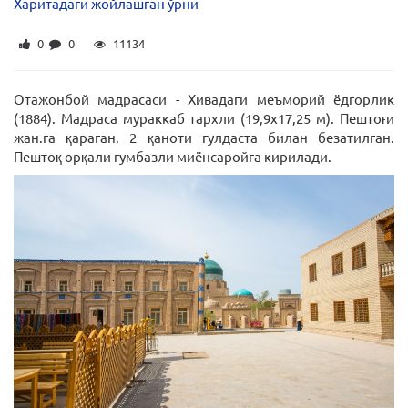
Харитадаги жойлашган ўрни
0
0
11134
Отажонбой мадрасаси - Хивадаги меъморий ёдгорлик
(1884). Мадраса мураккаб тархли (19,9х17,25 м). Пештоғи
жан.га қараган. 2 қаноти гулдаста билан безатилган.
Пештоқ орқали гумбазли миёнсаройга кирилади.