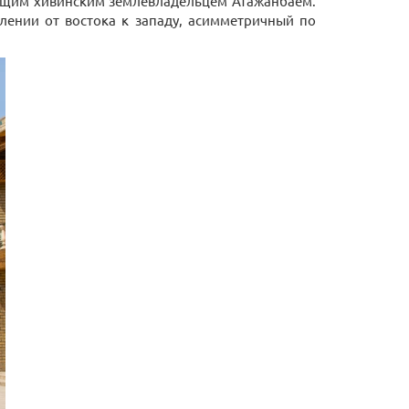
ющим хивинским землевладельцем Атажанбаем.
лении от востока к западу, асимметричный по