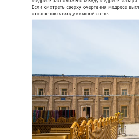
Медресе расположено между Медресе Мазари 
Если смотреть сверху очертания медресе выг
отношению к входу в южной стене.