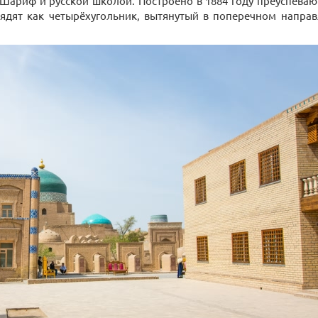
Шариф и русской школой. Построено в 1884 году преуспева
лядят как четырёхугольник, вытянутый в поперечном направ