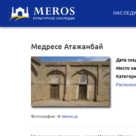
НАСЛЕД
Медресе Атажанбай
Дата соз
Место на
Категори
Располож
Фотография : ©
meros.uz