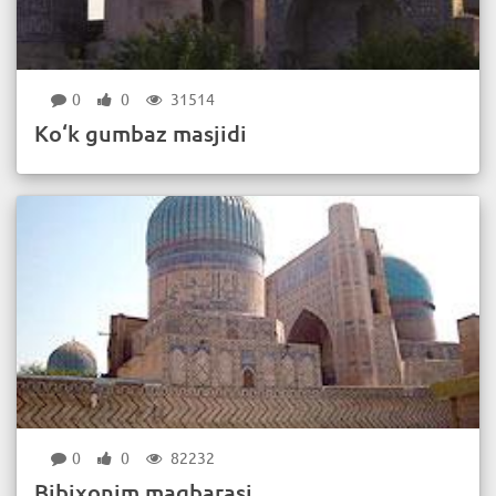
0
0
31514
Ko‘k gumbaz masjidi
0
0
82232
Bibixonim maqbarasi