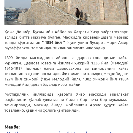
Ҳожа Дониёр, Қусам ибн Аббос ва Ҳазрати Хизр зиёратгоҳлари
аслида битта мажмуа бўлган. Масжидга кираверишдаги мармар
тошда кўрсатилган
“ 1854 йил ”
ёзуви унинг Бухоро амири Амир
Музаффархон томонидан тикланганлигига ишорадир.
1899 йилда масжиднинг айвон ва дарвозахона қисми қайта
қурилган. Дарвоза юзасига ёзилган ҳижрий 1336 йил (мелодий
1916-1917 йиллар) ёзуви дарвозахона ва миноранинг қайта
тикланган вақтини англатади. Фикримизни хонақоҳ меҳробидаги
1274 йил ҳижрий (1854 мелодий йил), 1302 ҳижрий йил (1884
мелодий йил) деган ёзувлар исботлайди.
Мустақиллик йилларида ҳазрати Хизр масжиди мамлакат
раҳбарияти қўллаб-қувватлаши билан бир неча бор мукаммал
таъмирланди, масжид ёнида жойлашган Арзис қудуғи қайта
тозаланиб, қадимий ҳолига қайтарилди.
Манба: