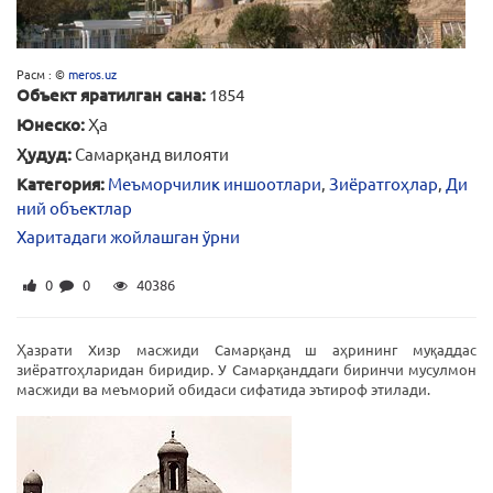
Расм : ©
meros.uz
Объект яратилган сана:
1854
Юнеско:
Ҳа
Ҳудуд:
Самарқанд вилояти
Категория:
Меъморчилик иншоотлари
,
Зиёратгоҳлар
,
Ди
ний объектлар
Харитадаги жойлашган ўрни
0
0
40386
Ҳазрати Хизр масжиди Самарқанд ш аҳрининг муқаддас
зиёратгоҳларидан биридир. У Самарқанддаги биринчи мусулмон
масжиди ва меъморий обидаси сифатида эътироф этилади.