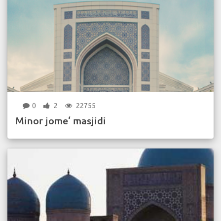
0
2
22755
Minor jome‘ masjidi