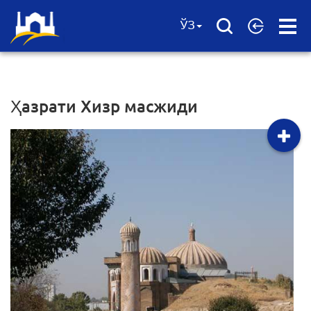
Open
ЎЗ
Menu
Ҳазрати Хизр масжиди