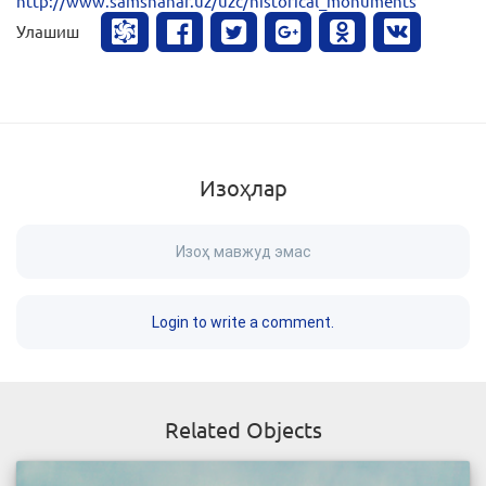
http://www.samshahar.uz/uzc/historical_monuments
Улашиш
Изоҳлар
Изоҳ мавжуд эмас
Login to write a comment.
Related Objects