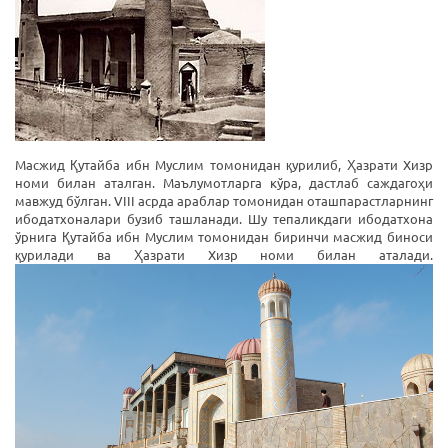
Масжид Қутайба ибн Муслим томонидан қурилиб, Ҳазрати Хизр
номи билан аталган. Маълумотларга кўра, дастлаб саждагоҳи
мавжуд бўлган. VIII асрда араблар томонидан оташпарастларнинг
ибодатхоналари бузиб ташланади. Шу тепаликдаги ибодатхона
ўрнига Қутайба ибн Муслим томонидан биринчи масжид биноси
қурилади ва Ҳазрати Хизр номи билан аталади.