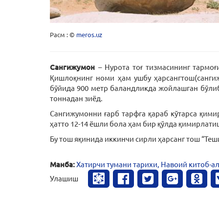
Расм : ©
meros.uz
Сангижумон
– Нурота тоғ тизмасининг тармо
Қишлоқнинг номи ҳам ушбу ҳарсангтош(сангиж
бўйида 900 метр баландликда жойлашган бўлиб,
тоннадан зиёд.
Сангижумонни ғарб тарфга қараб кўтарса қимир
ҳатто 12-14 ёшли бола ҳам бир қўлда қимирлат
Бу тош яқинида иккинчи сирли ҳарсанг тош “Теш
Манба:
Хатирчи тумани тарихи, Навоий китоб-а
Улашиш