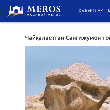
ОБЪЕКТЛАР
Чайқалаётган Сангижумон т