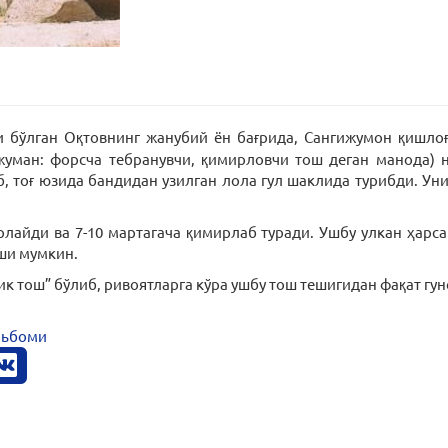
ғи бўлган Оқтовнинг жанубий ён бағрида, Сангижумон қишло
уман: форсча тебранувчи, қимирловчи тош деган манода) 
 тоғ юзида бандидан узилган лола гул шаклида турибди. Унин
лайди ва 7-10 мартагача қимирлаб туради. Ушбу улкан ҳарс
иши мумкин.
ик тош” бўлиб, ривоятларга кўра ушбу тош тешигидан фақат гун
льбоми