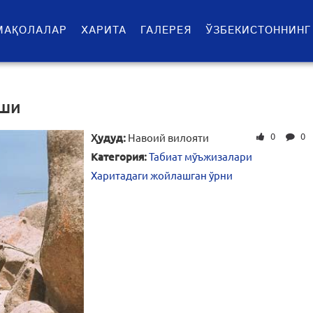
МАҚОЛАЛАР
ХАРИТА
ГАЛЕРЕЯ
ЎЗБЕКИСТОННИНГ
оши
0
0
Ҳудуд:
Навоий вилояти
Категория:
Табиат мўъжизалари
Харитадаги жойлашган ўрни