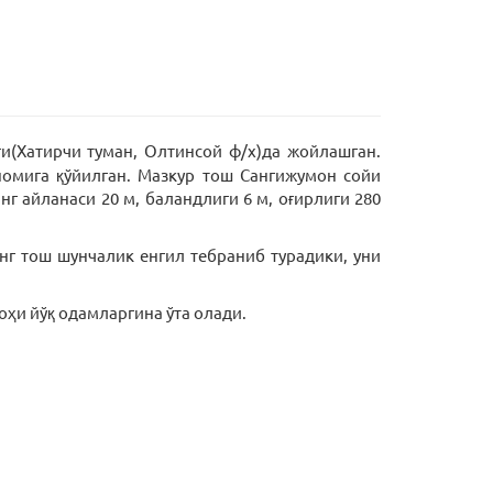
ғи(Хатирчи туман, Олтинсой ф/х)да жойлашган.
номига қўйилган. Мазкур тош Сангижумон сойи
г айланаси 20 м, баландлиги 6 м, оғирлиги 280
анг тош шунчалик енгил тебраниб турадики, уни
оҳи йўқ одамларгина ўта олади.