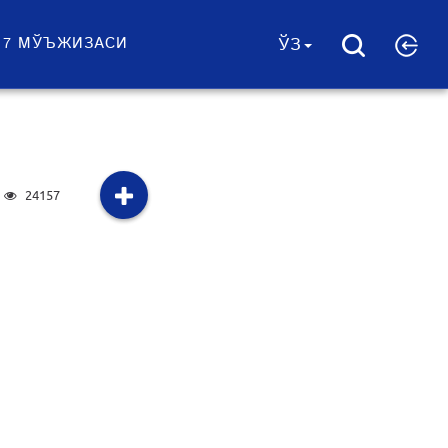
 7 МЎЪЖИЗАСИ
ЎЗ
24157