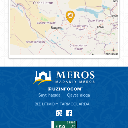
Sayt haqida
Qayta aloqa
BIZ IJTIMOIY TARMOQLARDA: