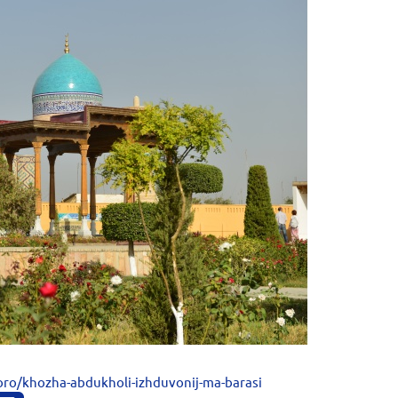
oro/khozha-abdukholi-izhduvonij-ma-barasi