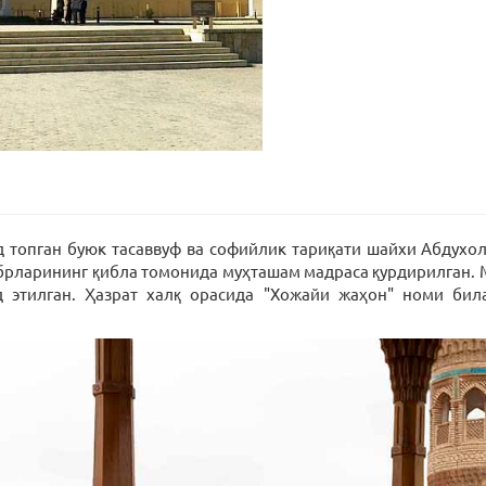
д топган буюк тасаввуф ва софийлик тариқати шайхи Абдух
абрларининг қибла томонида муҳташам мадраса қурдирилган. 
д этилган. Ҳазрат халқ орасида "Хожайи жаҳон" номи бил