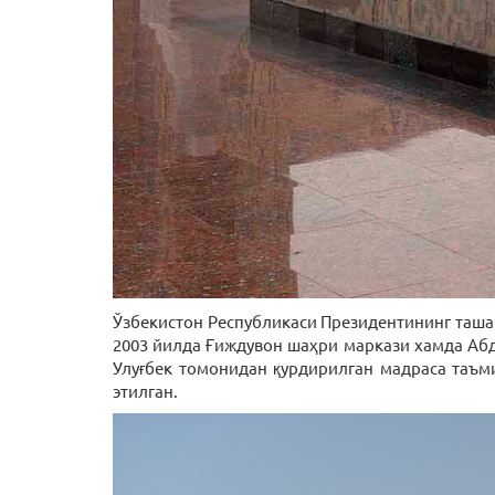
Ўзбекистон Республикаси Президентининг таш
2003 йилда Ғиждувон шаҳри маркази хамда Аб
Улуғбек томонидан қурдирилган мадраса таъм
этилган.