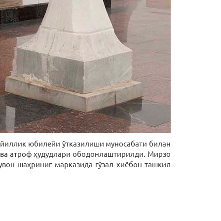
 йиллик юбилейи ўтказилиши муносабати билан
 ва атроф ҳудудлари ободонлаштирилди. Мирзо
увон шаҳриниг марказида гўзал хиёбон ташкил