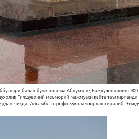
аббуслари билан буюк аллома Абдухолиқ Ғиждувонийнинг 900
духолиқ Ғиждувоний меъморий мажмуаси қайта таъмирланди
ирдан чиқди. Ансамбл атрофи кўкаламзорлаштирилиб, Ғижд