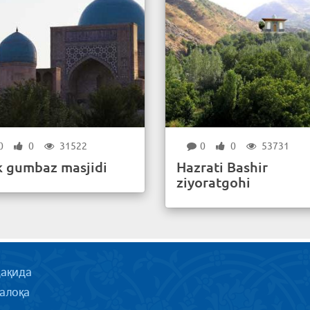
0
0
31522
0
0
53731
k gumbaz masjidi
Hazrati Bashir
ziyoratgohi
ҳақида
алоқа