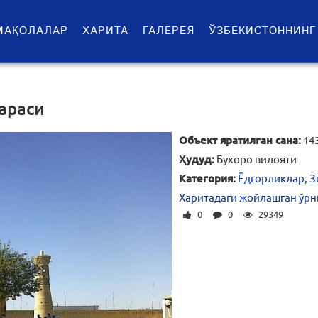
МАҚОЛАЛАР
ХАРИТА
ГАЛЕРЕЯ
ЎЗБЕКИСТОННИНГ
араси
Объект яратилган сана:
14
Ҳудуд:
Бухоро вилояти
Категория:
Ёдгорликлар
,
З
Харитадаги жойлашган ўрн
0
0
29349