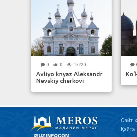
0
0
15220
Avliyo knyaz Aleksandr
Ko‘
Nevskiy cherkovi
Сайт 
Қайта 