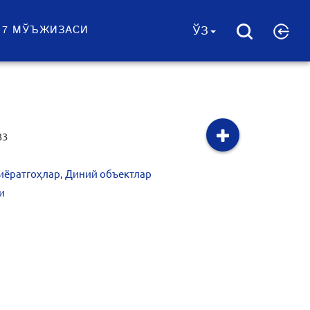
 7 МЎЪЖИЗАСИ
ЎЗ
33
иёратгоҳлар
,
Диний объектлар
и