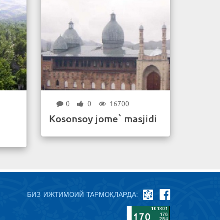
0
0
16700
Kosonsoy jome` masjidi
БИЗ ИЖТИМОИЙ ТАРМОҚЛАРДА: