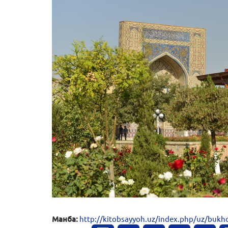
Манба:
http://kitobsayyoh.uz/index.php/uz/bukh