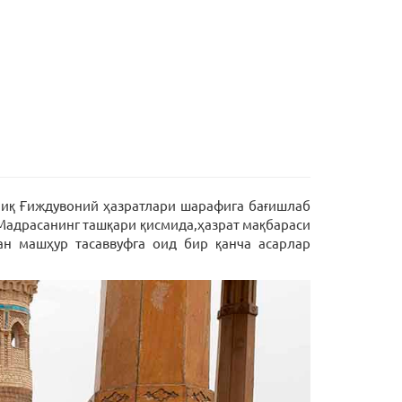
олиқ Ғиждувоний ҳазратлари шарафига бағишлаб
Мадрасанинг ташқари қисмида,ҳазрат мақбараси
ан машҳур тасаввуфга оид бир қанча асарлар