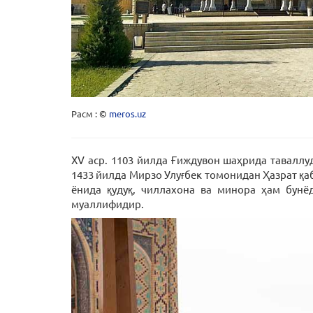
Расм : ©
meros.uz
XV аср. 1103 йилда Ғиждувон шаҳрида таваллу
1433 йилда Мирзо Улуғбек томонидан Ҳазрат қ
ёнида қудуқ, чиллахона ва минора ҳам бунё
муаллифидир.