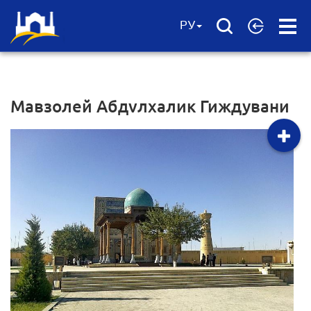
Open
РУ
Menu
Мавзолей Абдvлхалик Гиждувани