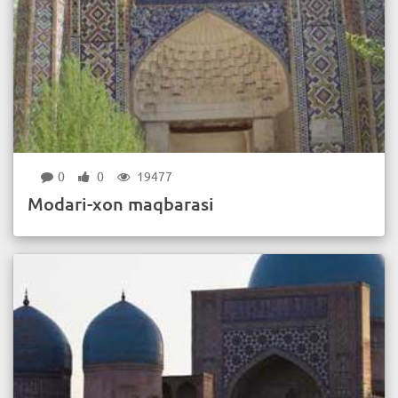
0
0
19477
Modari-xon maqbarasi