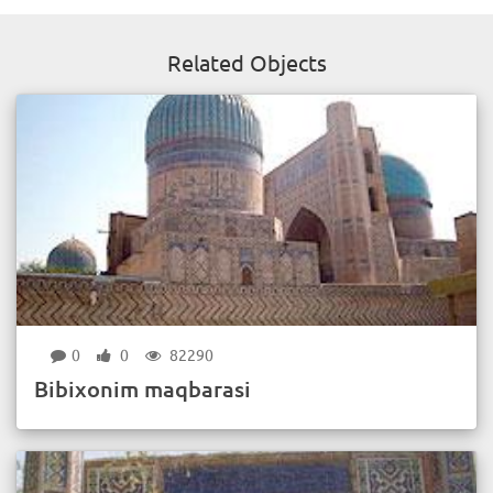
Related Objects
0
0
82290
Bibixonim maqbarasi