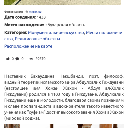
Фотография : ©
meros.uz
Дата создания:
1433
Место нахождения :
Бухарская область
Категория:
Монументальное искусство
,
Места паломниче
ства
,
Религиозные объекты
Расположение на карте
0
0
29370
Наставник Бахауддина Накшбанди, поэт, философ,
видный теоретик исламского мира Абдулхалик Гиждувани
(настоящее имя Хожаи Жахон - Абдул ал-Холик
Гиждувани) родился в 1103 году в Гиждуване. Абдулхалик
Гиждувани еще в молодости, благодаря своим познаниям
и славе пропагандиста и вдохновителя такого известного
учения как "суфизм" достиг высокого звания Хожаи Жахон
(мировой ходжа).