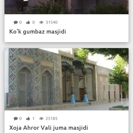
0
0
31540
Ko‘k gumbaz masjidi
0
1
25185
Xoja Ahror Vali juma masjidi