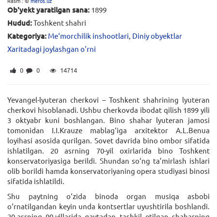
Rasm : ©
meros.uz
Ob'yekt yaratilgan sana:
1899
Hudud:
Toshkent shahri
Kategoriya:
Me‘morchilik inshootlari
,
Diniy obyektlar
Xaritadagi joylashgan o'rni
0
0
14714
Yevangel-lyuteran cherkovi – Toshkent shahrining lyuteran
cherkovi hisoblanadi. Ushbu cherkovda ibodat qilish 1899 yili
3 oktyabr kuni boshlangan. Bino shahar lyuteran jamosi
tomonidan I.I.Krauze mablag‘iga arxitektor A.L.Benua
loyihasi asosida qurilgan. Sovet davrida bino ombor sifatida
ishlatilgan. 20 asrning 70-yil oxirlarida bino Toshkent
konservatoriyasiga berildi. Shundan so‘ng ta’mirlash ishlari
olib borildi hamda konservatoriyaning opera studiyasi binosi
sifatida ishlatildi.
Shu paytning o‘zida binoda organ musiqa asbobi
o‘rnatilgandan keyin unda kontsertlar uyushtirila boshlandi.
20-asrning 90-yillarida qaytadan tashkil etilgan shaharning