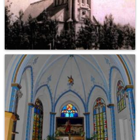
0
454
0
516