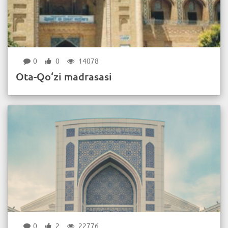
0
0
14078
Ota-Qo‘zi madrasasi
0
2
22776