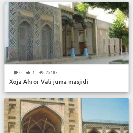
0
1
25187
Xoja Ahror Vali juma masjidi