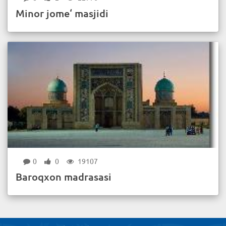
Minor jome‘ masjidi
0
0
19107
Baroqxon madrasasi