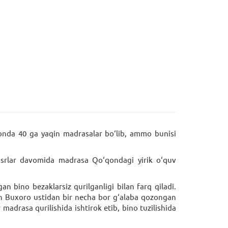
qonda 40 ga yaqin madrasalar bo‘lib, ammo bunisi
srlar davomida madrasa Qo‘qondagi yirik o‘quv
 bino bezaklarsiz qurilganligi bilan farq qiladi.
on Buxoro ustidan bir necha bor g‘alaba qozongan
 madrasa qurilishida ishtirok etib, bino tuzilishida