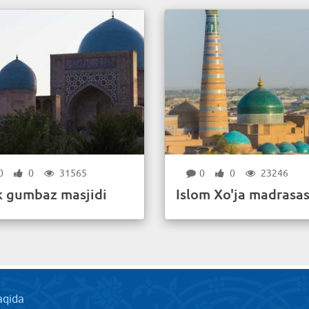
0
0
31565
0
0
23246
k gumbaz masjidi
Islom Xo'ja madrasas
aqida