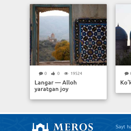
0
0
19524
Langar — Alloh
Ko‘
yaratgan joy
Sayt h