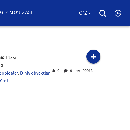
G 7 MO'JIZASI
O'Z
na:
18 asr
ti
0
0
20013
 obidalar
,
Diniy obyektlar
o'rni