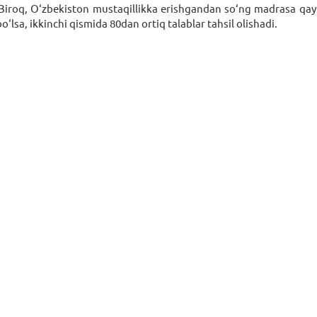
iroq, O‘zbekiston mustaqillikka erishgandan so‘ng madrasa qay
lsa, ikkinchi qismida 80dan ortiq talablar tahsil olishadi.