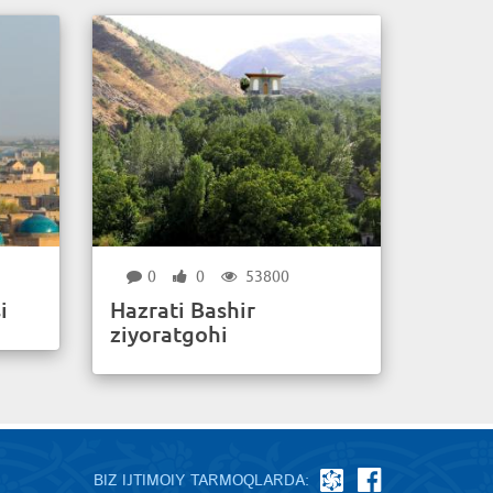
0
0
53800
i
Hazrati Bashir
ziyoratgohi
BIZ IJTIMOIY TARMOQLARDA: