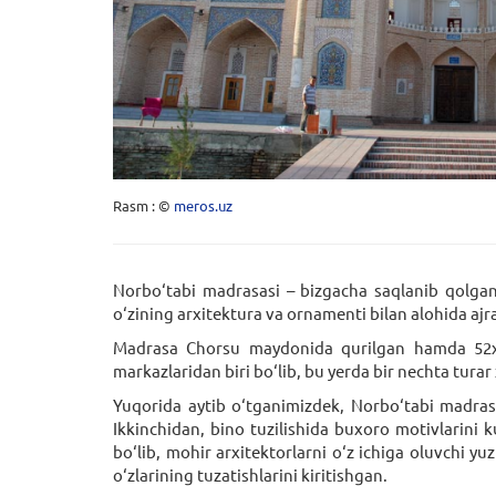
Rasm : ©
meros.uz
Norbo‘tabi madrasasi – bizgacha saqlanib qolgan
o‘zining arxitektura va ornamenti bilan alohida ajra
Madrasa Chorsu maydonida qurilgan hamda 52x7
markazlaridan biri bo‘lib, bu yerda bir nechta turar 
Yuqorida aytib o‘tganimizdek, Norbo‘tabi madrasa
Ikkinchidan, bino tuzilishida buxoro motivlarin
bo‘lib, mohir arxitektorlarni o‘z ichiga oluvchi yu
o‘zlarining tuzatishlarini kiritishgan.