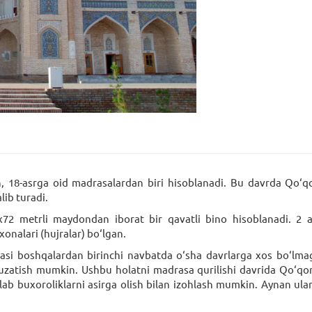
, 18-asrga oid madrasalardan biri hisoblanadi. Bu davrda Qo‘
lib turadi.
2 metrli maydondan iborat bir qavatli bino hisoblanadi. 2 a
xonalari (hujralar) bo‘lgan.
si boshqalardan birinchi navbatda o‘sha davrlarga xos bo‘lmagan
i kuzatish mumkin. Ushbu holatni madrasa qurilishi davrida Qo‘q
zlab buxoroliklarni asirga olish bilan izohlash mumkin. Aynan ular