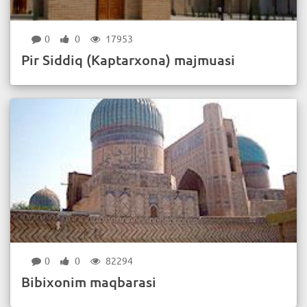
0
0
17953
Pir Siddiq (Kaptarxona) majmuasi
0
0
82294
Bibixonim maqbarasi