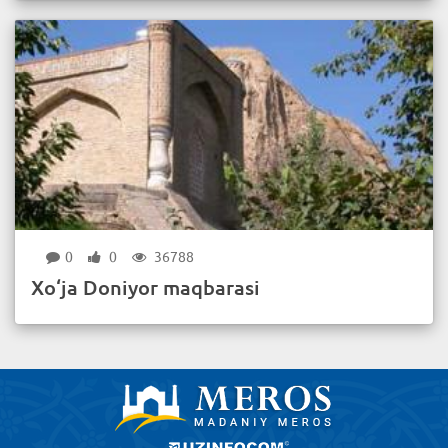
0
0
36788
Xo‘ja Doniyor maqbarasi