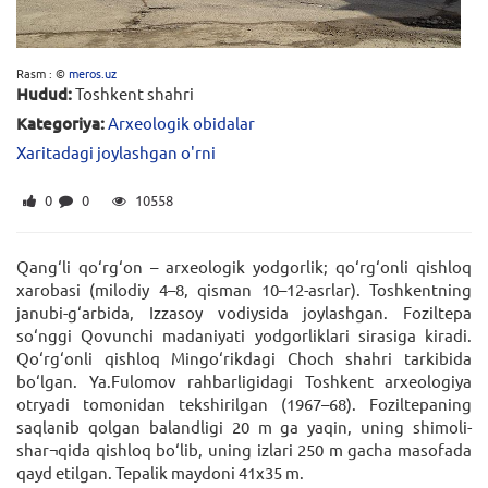
Rasm : ©
meros.uz
Hudud:
Toshkent shahri
Kategoriya:
Arxeologik obidalar
Xaritadagi joylashgan o'rni
0
0
10558
Qang‘li qo‘rg‘on – arxeologik yodgorlik; qo‘rg‘onli qishloq
xarobasi (milodiy 4–8, qisman 10–12-asrlar). Toshkentning
janubi-g‘arbida, Izzasoy vodiysida joylashgan. Foziltepa
so‘nggi Qovunchi madaniyati yodgorliklari sirasiga kiradi.
Qo‘rg‘onli qishloq Mingo‘rikdagi Choch shahri tarkibida
bo‘lgan. Ya.Fulomov rahbarligidagi Toshkent arxeologiya
otryadi tomonidan tekshirilgan (1967–68). Foziltepaning
saqlanib qolgan balandligi 20 m ga yaqin, uning shimoli-
shar¬qida qishloq bo‘lib, uning izlari 250 m gacha masofada
qayd etilgan. Tepalik maydoni 41x35 m.