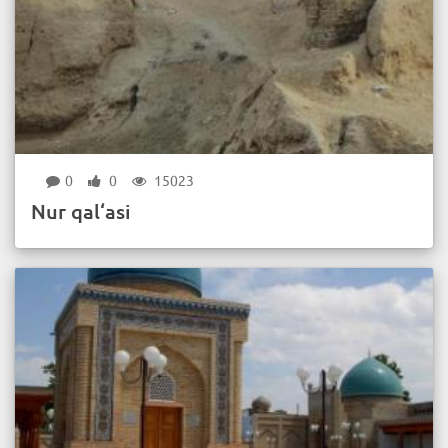
0
0
15023
Nur qal‘asi