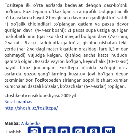
Foziltepa ilk o‘rta asrlarda badavlat dehqon qasr-ko‘shki
bo‘lgan. Foziltepada o‘tkazilgan stratigrafik tadqiqotlar ilk
o‘rta asrlarda hayot 2 bosqichda davom etganligini ko‘rsatdi:
1) xo‘jalik chiqindilari to‘plangan qatlam va paxsa devor
qurilgan davri (4–7-asr boshi); 2) paxsa supa ustiga qurilgan
mahobatli bino (qasr-ko‘shk) mavjud bo‘lgan davr (7-asrning
2-yarmi – 8-asr). Tadqiqotlarga ko‘ra, qishloq nisbatan tekis
yerda (har 2 yerdagi materik qatlam orasidagi farq 0,3 m dan
oshmaydi) vujudga kelgan. Qishloq ancha katta hududni
qamrab olgan. 8-asrda vayron bo‘lgan, keyinchalik (10–12-asr)
hayot biroz jonlangan. Foziltepa o‘rnida so‘nggi o‘rta
asrlarda qozoq-qang‘lilarning kuzatuv joyi bo‘lgan degan
taxminlar bor. Foziltepadan sirlangan sopol idishlar: xumlar,
xumchalar, dastali ko‘zalar, ko‘zachalar (6–7-asrlar) topilgan.
«Toshkent» ensiklopediyasi. 2009 yil
Surat manbas
i
http://shosh.uz/foziltepa/
Manba:
Wikipedia
Ulashish