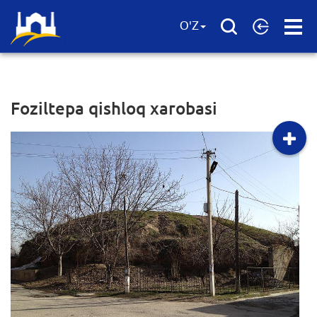
Open
O'Z
Menu
Foziltepa qishloq xarobasi