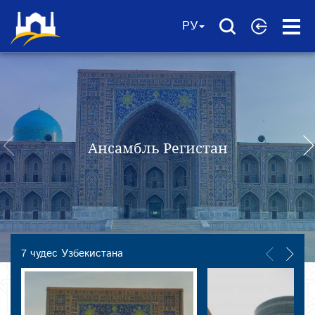
Open
РУ
Menu
Ансамбль Регистан
7 чудес Узбекистана