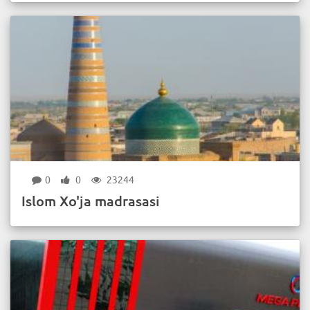
0
0
23244
Islom Xo'ja madrasasi