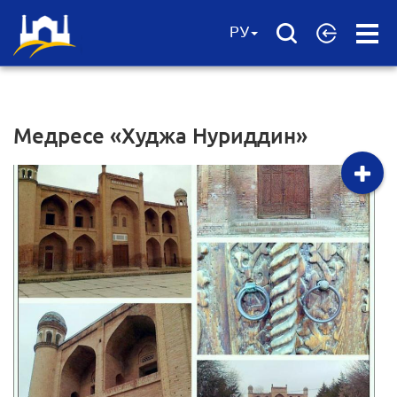
Open
РУ
Menu
Медресе «Худжа Нуриддин»