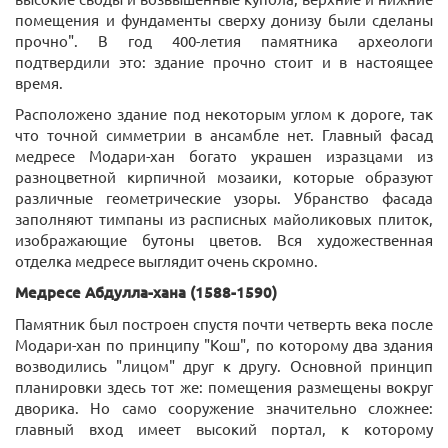
помещения и фундаменты сверху донизу были сделаны
прочно". В год 400-летия памятника археологи
подтвердили это: здание прочно стоит и в настоящее
время.
Расположено здание под некоторым углом к дороге, так
что точной симметрии в ансамбле нет. Главный фасад
медресе Модари-хан богато украшен изразцами из
разноцветной кирпичной мозаики, которые образуют
различные геометрические узоры. Убранство фасада
заполняют тимпаны из расписных майоликовых плиток,
изображающие бутоны цветов. Вся художественная
отделка медресе выглядит очень скромно.
Медресе Абдулла-хана (1588-1590)
Памятник был построен спустя почти четверть века после
Модари-хан по принципу "Кош", по которому два здания
возводились "лицом" друг к другу. Основной принцип
планировки здесь тот же: помещения размещены вокруг
дворика. Но само сооружение значительно сложнее:
главный вход имеет высокий портал, к которому