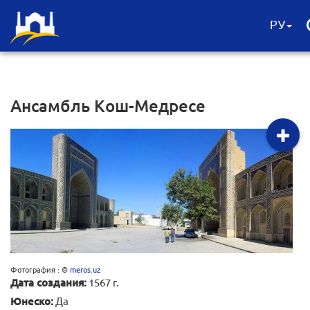
РУ
Ансамбль Kош-Медресе
Фотография : ©
meros.uz
Дата создания:
1567 г.
Юнеско:
Да