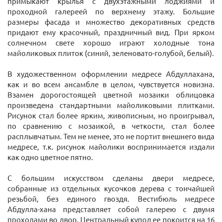
примыкают крылья с двухэтажными лоджиями и
проходной галереей по верхнему этажу. Большие
размеры фасада и множество декоративных средств
придают ему красочный, праздничный вид. При ярком
солнечном свете хорошо играют холодные тона
майоликовых плиток (синий, зеленовато-голубой, белый).
В художественном оформлении медресе Абдуллахана,
как и во всем ансамбле в целом, чувствуется новизна.
Взамен дорогостоящей цветной мозаики облицовка
произведена стандартными майоликовыми плитками.
Рисунок стал более ярким, живописным, но проигрывал,
по сравнению с мозаикой, в четкости, стал более
расплывчатым. Тем не менее, это не портит внешнего вида
медресе, т.к. рисунок майолики воспринимается издали
как одно цветное пятно.
С большим искусством сделаны двери медресе,
собранные из отдельных кусочков дерева с тончайшей
резьбой, без единого гвоздя. Вестибюль медресе
Абдулла-хана представляет собой галерею с двумя
проходами во двор. Центральный купол ее покоится на 16