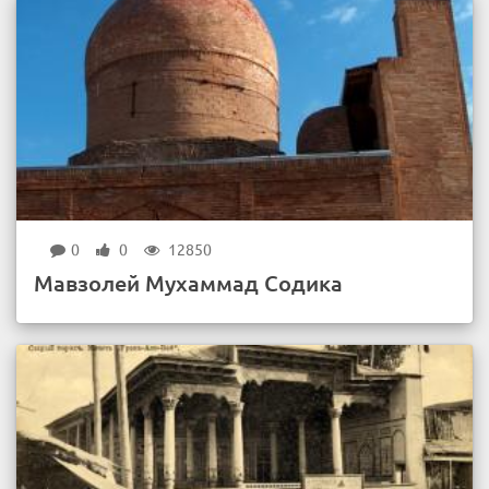
0
0
12850
Мавзолей Мухаммад Содика