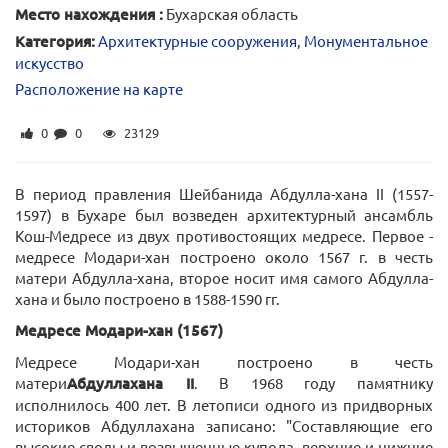
Место нахождения :
Бухарская область
Категория:
Архитектурные сооружения
,
Монументальное
искусство
Расположение на карте
0
0
23129
В период правления Шейбанида Абдулла-хана II (1557-
1597) в Бухаре был возведен архитектурный ансамбль
Кош-Медресе из двух противостоящих медресе. Первое -
медресе Модари-хан построено около 1567 г. в честь
матери Абдулла-хана, второе носит имя самого Абдулла-
хана и было построено в 1588-1590 гг.
Медресе Модари-хан (1567)
Медресе Модари-хан построено в честь
матери
Абдуллахана II
. В 1968 году памятнику
исполнилось 400 лет. В летописи одного из придворных
историков Абдуллахана записано: "Составляющие его
высокие своды и возвышенные купола, верхние и нижние