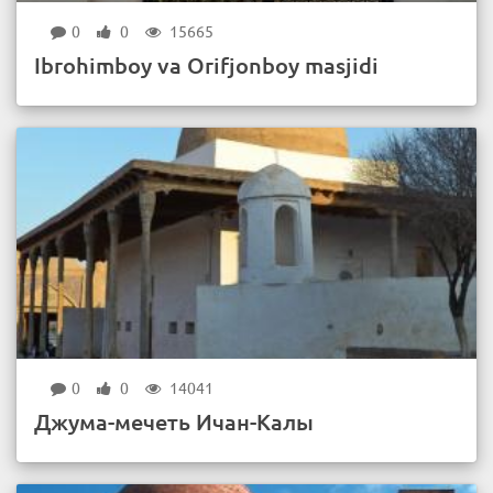
0
0
15665
Ibrohimboy va Orifjonboy masjidi
0
0
14041
Джума-мечеть Ичан-Калы