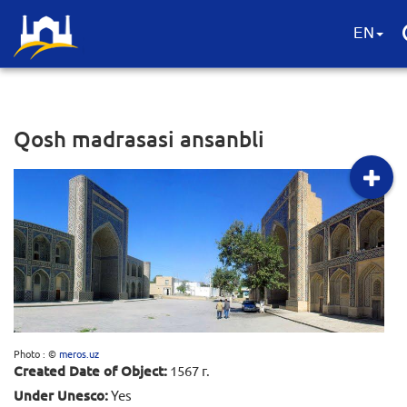
EN
Qosh madrasasi ansanbli
Photo : ©
meros.uz
Created Date of Object:
1567 г.
Under Unesco:
Yes