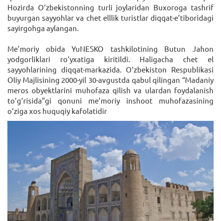
Hozirda O‘zbekistonning turli joylaridan Buxoroga tashrif
buyurgan sayyohlar va chet elllik turistlar diqqat-e’tiboridagi
sayirgohga aylangan.
Me’moriy obida YuNESKO tashkilotining Butun Jahon
yodgorliklari ro‘yxatiga kiritildi. Haligacha chet el
sayyohlarining diqqat-markazida. O‘zbekiston Respublikasi
Oliy Majlisining 2000-yil 30-avgustda qabul qilingan “Madaniy
meros obyektlarini muhofaza qilish va ulardan foydalanish
to‘g‘risida”gi qonuni me’moriy inshoot muhofazasining
o‘ziga xos huquqiy kafolatidir