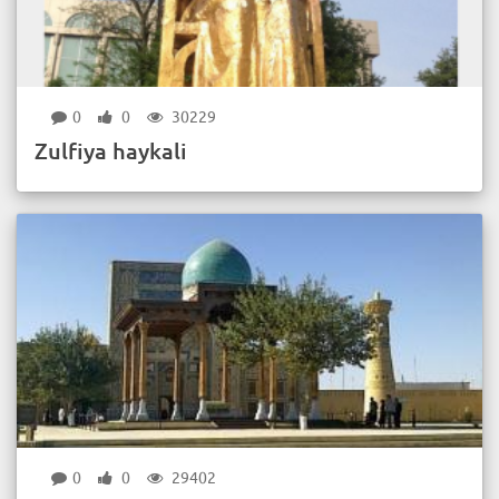
0
0
30229
Zulfiya haykali
0
0
29402