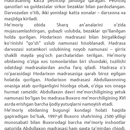
Madrasaning katta peshtoqi janubga qaragan. Peshtoq
qanotlari va guldastalar sirkor bezaklar bilan pardozlangan.
Darvozadan o‘tib, ikki yonidagi katta xonalar – darsxona va
masjidga kiriladi.
Me’moriy obida Sharq an’analarini o‘zida
mujassamlashtirgan, gubazli uslubda, bezaklar qo‘llanilgan
holda qurilgan. Modarixon madrasasi bilan birgalikdagi
ko‘rinishi “qo‘sh” uslub namunasi hisoblanadi. Madrasa
darvozasi xotamkori uslubining noyob namunasi – girrix
shaklli mayda yog‘och parchalaridan terilgan. Me’moriy
obidaning o‘ziga xos tomonlaridan biri shundaki, tuzilishi
odatdagi madrasalardan ancha farq qiladi. Madrasa o‘z
ro‘parasidagi Modarixon madrasasiga qarab biroz egilgan
holatda qurilgan. Modarixon madrasasi Abdullaxonning
onasiga atab qurilganligini hisobga olsak, o‘ziga xos onaga
hurmat ramzidir. Abdullaxon davri me’morchiligining yetuk
namunasi bo‘lgan bu madrasa Buxoro me’morchiligining XVI
asrda erishgan barcha ijodiy yutuqlarni namoyish etadi.
Me’moriy obidaning bugungi kundagi holati haqida
gapiradigan bo‘lsak, 1997-yil Buxoro shahrining 2500 yilligi
munosabati bilan Buxorodagi barcha me’moriy inshootlar
qatorida Abdullaxon madrasasi ham qayta ta’mirdan chiqdi.