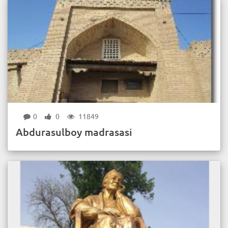
0
0
11849
Abdurasulboy madrasasi