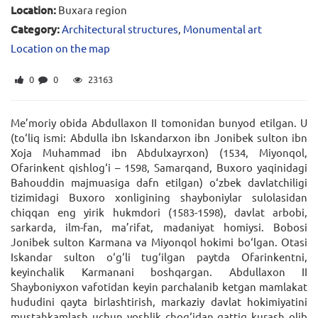
Location:
Buxara region
Category:
Architectural structures
,
Monumental art
Location on the map
0
0
23163
Me’moriy obida Abdullaxon II tomonidan bunyod etilgan. U
(to‘liq ismi: Abdulla ibn Iskandarxon ibn Jonibek sulton ibn
Xoja Muhammad ibn Abdulxayrxon) (1534, Miyonqol,
Ofarinkent qishlog‘i – 1598, Samarqand, Buxoro yaqinidagi
Bahouddin majmuasiga dafn etilgan) o‘zbek davlatchiligi
tizimidagi Buxoro xonligining shayboniylar sulolasidan
chiqqan eng yirik hukmdori (1583-1598), davlat arbobi,
sarkarda, ilm-fan, ma’rifat, madaniyat homiysi. Bobosi
Jonibek sulton Karmana va Miyonqol hokimi bo‘lgan. Otasi
Iskandar sulton o‘g‘li tug‘ilgan paytda Ofarinkentni,
keyinchalik Karmanani boshqargan. Abdullaxon II
Shayboniyxon vafotidan keyin parchalanib ketgan mamlakat
hududini qayta birlashtirish, markaziy davlat hokimiyatini
mustahkamlash uchun yoshlik chog‘idan qattiq kurash olib