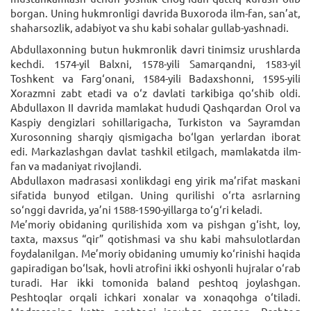
borgan. Uning hukmronligi davrida Buxoroda ilm-fan, san’at,
shaharsozlik, adabiyot va shu kabi sohalar gullab-yashnadi.
Abdullaxonning butun hukmronlik davri tinimsiz urushlarda
kechdi. 1574-yil Balxni, 1578-yili Samarqandni, 1583-yil
Toshkent va Farg‘onani, 1584-yili Badaxshonni, 1595-yili
Xorazmni zabt etadi va o‘z davlati tarkibiga qo‘shib oldi.
Abdullaxon II davrida mamlakat hududi Qashqardan Orol va
Kaspiy dengizlari sohillarigacha, Turkiston va Sayramdan
Xurosonning sharqiy qismigacha bo‘lgan yerlardan iborat
edi. Markazlashgan davlat tashkil etilgach, mamlakatda ilm-
fan va madaniyat rivojlandi.
Abdullaxon madrasasi xonlikdagi eng yirik ma’rifat maskani
sifatida bunyod etilgan. Uning qurilishi o‘rta asrlarning
so‘nggi davrida, ya’ni 1588-1590-yillarga to‘g‘ri keladi.
Me’moriy obidaning qurilishida xom va pishgan g‘isht, loy,
taxta, maxsus “qir” qotishmasi va shu kabi mahsulotlardan
foydalanilgan. Me’moriy obidaning umumiy ko‘rinishi haqida
gapiradigan bo‘lsak, hovli atrofini ikki oshyonli hujralar o‘rab
turadi. Har ikki tomonida baland peshtoq joylashgan.
Peshtoqlar orqali ichkari xonalar va xonaqohga o‘tiladi.