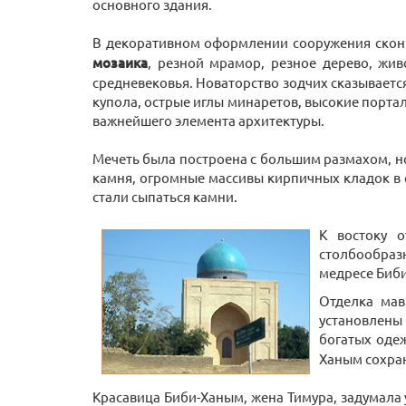
основного здания.
В декоративном оформлении сооружения сконц
мозаика
, резной мрамор, резное дерево, жи
средневековья. Новаторство зодчих сказываетс
купола, острые иглы минаретов, высокие порт
важнейшего элемента архитектуры.
Мечеть была построена с большим размахом, но
камня, огромные массивы кирпичных кладок в с
стали сыпаться камни.
К востоку о
столбообразн
медресе Биб
Отделка мав
установлены 
богатых оде
Ханым сохран
Красавица Биби-Ханым, жена Тимура, задумала 