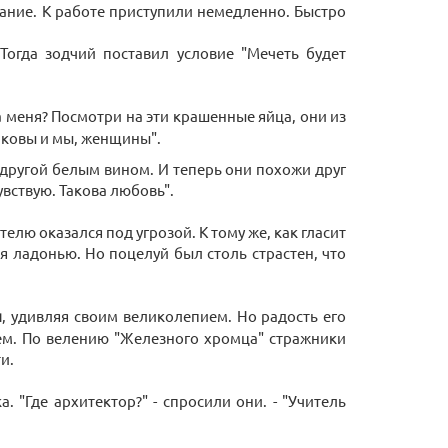
дание. К работе приступили немедленно. Быстро
огда зодчий поставил условие "Мечеть будет
 меня? Посмотри на эти крашенные яйца, они из
Таковы и мы, женщины".
 другой белым вином. И теперь они похожи друг
увствую. Такова любовь".
лю оказался под угрозой. К тому же, как гласит
я ладонью. Но поцелуй был столь страстен, что
ы
, удивляя своим великолепием. Но радость его
сем. По велению "Железного хромца" стражники
и.
 "Где архитектор?" - спросили они. - "Учитель