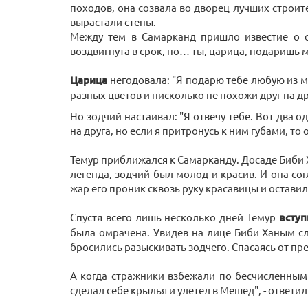
походов, она созвала во дворец лучших строит
вырастали стены.
Между тем в Самарканд пришло известие о с
воздвигнута в срок, но… ты, царица, подаришь 
Царица
негодовала: "Я подарю тебе любую из м
разных цветов и нисколько не похожи друг на др
Но зодчий настаивал: "Я отвечу тебе. Вот два
на друга, но если я притронусь к ним губами, т
Темур приближался к Самарканду. Досаде Биби Х
легенда, зодчий был молод и красив. И она со
жар его проник сквозь руку красавицы и оставил
Спустя всего лишь несколько дней Темур
вступ
была омрачена. Увидев на лице Биби Ханым сл
бросились разыскивать зодчего. Спасаясь от пр
А когда стражники взбежали по бесчисленным с
сделал себе крылья и улетел в Мешед", - ответил 