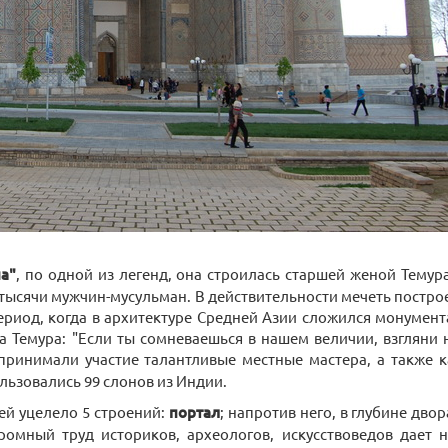
а"
, по одной из легенд, она строилась старшей женой Темур
ысячи мужчин-мусульман. В действительности мечеть построен
ериод, когда в архитектуре Средней Азии сложился монумен
 Темура: "Если ты сомневаешься в нашем величии, взгляни 
 принимали участие талантливые местные мастера, а также 
льзовались 99 слонов из Индии.
ей уцелело 5 строений:
портал
; напротив него, в глубине дво
громный труд историков, археологов, искусствоведов дает