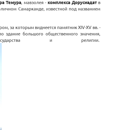
ра Темура
, мавзолея -
комплекса Дорусиадат
в
толичном Самарканде, известной под названием
м, за которым виднеется памятник XIV-XV вв. -
ло здание большого общественного значения,
дарства и религии.