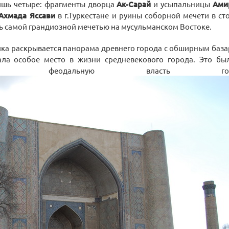
лишь четыре: фрагменты дворца
Ак-Сарай
и усыпальницы
Ами
Ахмада Яссави
в г.Туркестане и руины соборной мечети в с
ь самой грандиозной мечетью на мусульманском Востоке.
а раскрывается панорама древнего города с обширным базаро
ала особое место в жизни средневекового города. Это бы
е феодальную власть госу