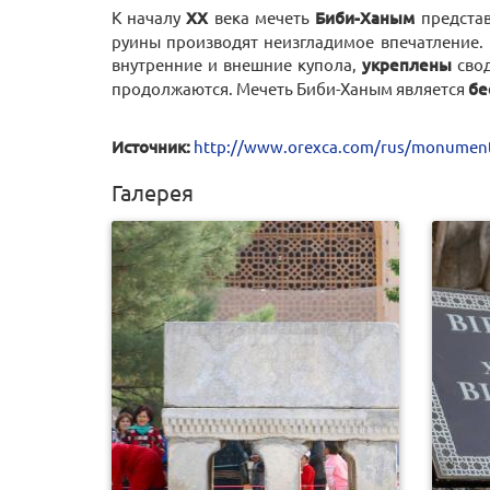
К началу
XX
века мечеть
Биби-Ханым
предста
руины производят неизгладимое впечатление. 
внутренние и внешние купола,
укреплены
свод
продолжаются. Мечеть Биби-Ханым является
бе
Источник:
http://www.orexca.com/rus/monumen
Галерея
0
862