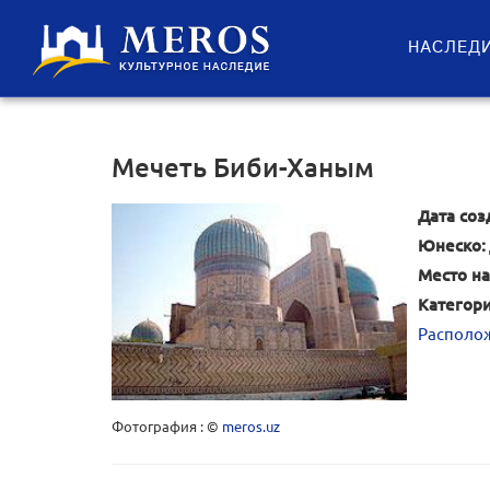
НАСЛЕД
Мечеть Биби-Ханым
Дата соз
Юнеско:
Место на
Категори
Располож
Фотография : ©
meros.uz