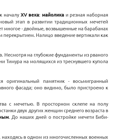
 к началу
XV века
:
майолика
и резная наборная
 новый этап в развитии традиционных мечетей
ет многое - двойные, возвышенные на барабанах
м перекрытием. Налицо введение вертикали как
в. Несмотря на глубокие фундаменты из рваного
зни Тимура на молящихся из треснувшего купола
тся оригинальный памятник - восьмигранный
авного фасада; оно видимо, было пристроено к
тва с мечетью. В просторном склепе на полу
останки двух других женщин среднего возраста в
аным
. До наших дней о постройке мечети Биби-
л, находясь в одном из многочисленных военных