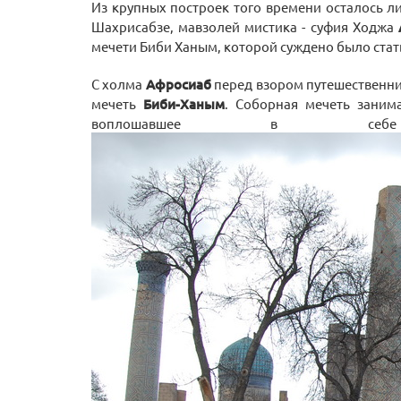
Из крупных построек того времени осталось 
Шахрисабзе, мавзолей мистика - суфия Ходжа
мечети Биби Ханым, которой суждено было стат
С холма
Афросиаб
перед взором путешественник
мечеть
Биби-Ханым
. Соборная мечеть заним
воплошавшее в себ