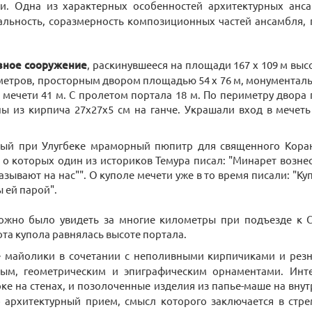
и. Одна из характерных особенностей архитектурных анс
льность, соразмерность композиционных частей ансамбля, 
зное сооружение
, раскинувшееся на площади 167 х 109 м вы
метров, просторным двором площадью 54 х 76 м, монументаль
 мечети 41 м. С пролетом портала 18 м. По периметру двор
ы из кирпича 27х27х5 см на ганче. Украшали вход в мечет
нный при Улугбеке мраморный пюпитр для священного Коран
о которых один из историков Темура писал: "Минарет вознес
азывают на нас"". О куполе мечети уже в то время писали: "Ку
 ей парой".
можно было увидеть за многие километры при подъезде к С
ота купола равнялась высоте портала.
 майолики в сочетании с неполивными кирпичиками и рез
ым, геометрическим и эпиграфическим орнаментами. Инт
ке на стенах, и позолоченные изделия из папье-маше на вну
о архитектурный прием, смысл которого заключается в стр