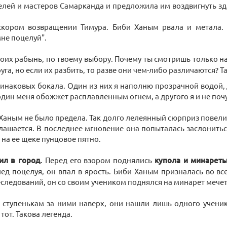
елей и мастеров Самарканда и предложила им воздвигнуть з
кором возвращении Тимура. Биби Ханым рвала и метала. Т
мне поцелуй".
оих рабынь, по твоему выбору. Почему ты смотришь только на
уга, но если их разбить, то разве они чем-либо различаются? 
 одинаковых бокала. Один из них я наполню прозрачной водой,
о один меня обожжет расплавленным огнем, а другого я и не поч
аным не было предела. Так долго лелеянный сюрприз повелите
глашается. В последнее мгновение она попыталась заслонитьс
 на ее щеке пунцовое пятно.
ил в город
. Перед его взором поднялись
купола и минарет
ед поцелуя, он впал в ярость. Биби Ханым призналась во в
еследований, он со своим учеником поднялся на минарет мечет
тупенькам за ними наверх, они нашли лишь одного ученика.
тот. Такова легенда.