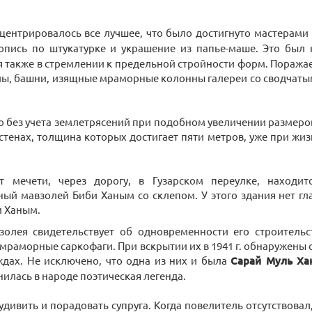
ентрировалось все лучшее, что было достигнуто мастерами
вопись по штукатурке и украшение из папье-маше. Это был
я также в стремлении к предельной стройности форм. Поража
алы, башни, изящные мраморные колонны галереи со сводчаты
 без учета землетрясений при подобном увеличении размеро
тенах, толщина которых достигает пяти метров, уже при жи
т мечети, через дорогу, в Гузарском переулке, находи
ый мавзолей Биби Ханым со склепом. У этого здания нет гл
и Ханым.
золея свидетельствует об одновременности его строительс
мраморные саркофаги. При вскрытии их в 1941 г. обнаружены 
ждах. Не исключено, что одна из них и была
Сарай Муль Х
илась в народе поэтическая легенда.
удивить и порадовать супруга. Когда повелитель отсутствова