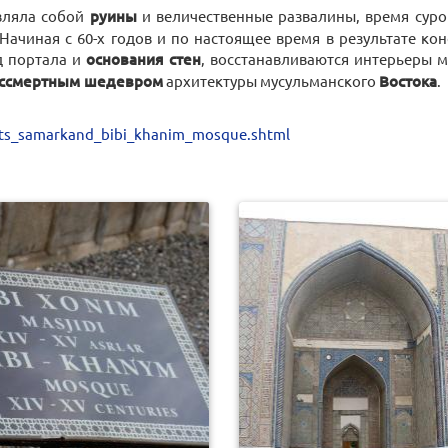
вляла собой
руины
и величественные развалины, время суро
Начиная с 60-х годов и по настоящее время в результате к
 портала и
основания стен
, восстанавливаются интерьеры 
ссмертным шедевром
архитектуры мусульманского
Востока
.
ts_samarkand_bibi_khanim_mosque.shtml
0
980
0
1007