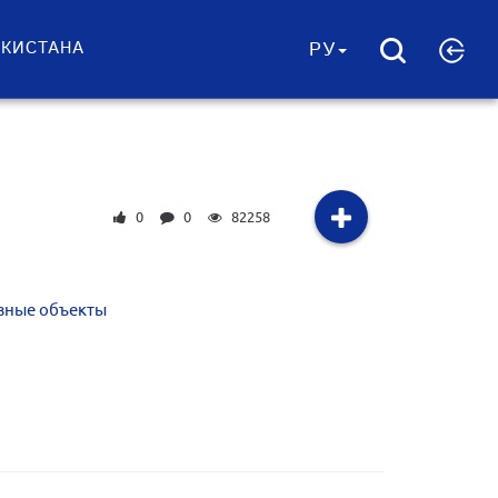
ЕКИСТАНА
РУ
0
0
82258
зные объекты