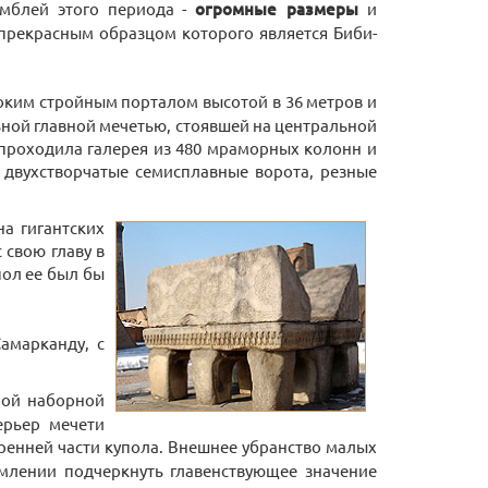
амблей этого периода -
огромные размеры
и
прекрасным образцом которого является Биби-
соким стройным порталом высотой в 36 метров и
ной главной мечетью, стоявшей на центральной
а проходила галерея из 480 мраморных колонн и
ь двухстворчатые семисплавные ворота, резные
а гигантских
 свою главу в
пол ее был бы
амарканду, с
ной наборной
ерьер мечети
тренней части купола. Внешнее убранство малых
емлении подчеркнуть главенствующее значение