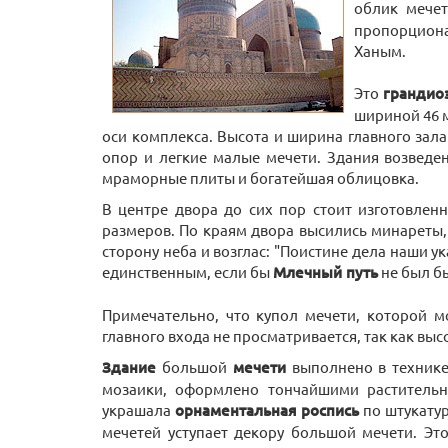
облик мечет
пропорциона
Ханым.
Это
грандио
шириной 46 
оси комплекса. Высота и ширина главного зала
опор и легкие малые мечети. Здания возведен
мраморные плиты и богатейшая облицовка.
В центре двора до сих пор стоит изготовле
размеров. По краям двора высились минареты, 
сторону неба и возглас: "Поистине дела наши ук
единственным, если бы
Млечный путь
не был бы
Примечательно, что купол мечети, которой 
главного входа не просматривается, так как выс
Здание
большой
мечети
выполнено в технике
мозаики, оформлено тончайшими растительн
украшала
орнаментальная роспись
по штукатур
мечетей уступает декору большой мечети. Эт