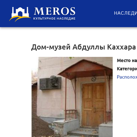
НАСЛЕД
Дом-музей Абдуллы Каххара
Место на
Категори
Располож