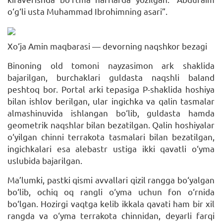
o‘g‘li usta Muhammad Ibrohimning asari”.
Xo‘ja Amin maqbarasi — devorning naqshkor bezagi
Binoning old tomoni nayzasimon ark shaklida
bajarilgan, burchaklari guldasta naqshli baland
peshtoq bor. Portal arki tepasiga P-shaklida hoshiya
bilan ishlov berilgan, ular ingichka va qalin tasmalar
almashinuvida ishlangan bo‘lib, guldasta hamda
geometrik naqshlar bilan bezatilgan. Qalin hoshiyalar
o‘yilgan chinni terrakota tasmalari bilan bezatilgan,
ingichkalari esa alebastr ustiga ikki qavatli o‘yma
uslubida bajarilgan.
Ma’lumki, pastki qismi avvallari qizil rangga bo‘yalgan
bo‘lib, ochiq oq rangli o‘yma uchun fon o‘rnida
bo‘lgan. Hozirgi vaqtga kelib ikkala qavati ham bir xil
rangda va o‘yma terrakota chinnidan, deyarli farqi