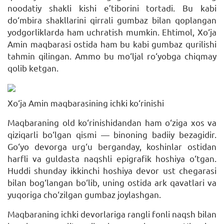
noodatiy shakli kishi e’tiborini tortadi. Bu kabi
do‘mbira shakllarini qirrali gumbaz bilan qoplangan
yodgorliklarda ham uchratish mumkin. Ehtimol, Xo‘ja
Amin maqbarasi ostida ham bu kabi gumbaz qurilishi
tahmin qilingan. Ammo bu mo‘ljal ro‘yobga chiqmay
qolib ketgan.
Xo‘ja Amin maqbarasining ichki ko‘rinishi
Maqbaraning old ko‘rinishidandan ham o‘ziga xos va
qiziqarli bo‘lgan qismi — binoning badiiy bezagidir.
Go‘yo devorga urg‘u berganday, koshinlar ostidan
harfli va guldasta naqshli epigrafik hoshiya o‘tgan.
Huddi shunday ikkinchi hoshiya devor ust chegarasi
bilan bog‘langan bo‘lib, uning ostida ark qavatlari va
yuqoriga cho‘zilgan gumbaz joylashgan.
Maqbaraning ichki devorlariga rangli fonli naqsh bilan