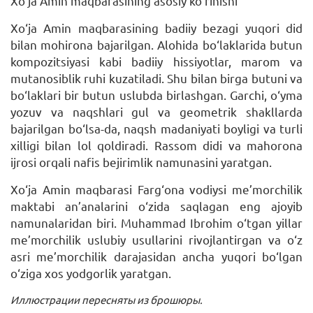
Xo‘ja Amin maqbarasining asosiy ko‘rinishi
Xo‘ja Amin maqbarasining badiiy bezagi yuqori did
bilan mohirona bajarilgan. Alohida bo‘laklarida butun
kompozitsiyasi kabi badiiy hissiyotlar, marom va
mutanosiblik ruhi kuzatiladi. Shu bilan birga butuni va
bo‘laklari bir butun uslubda birlashgan. Garchi, o‘yma
yozuv va naqshlari gul va geometrik shakllarda
bajarilgan bo‘lsa-da, naqsh madaniyati boyligi va turli
xilligi bilan lol qoldiradi. Rassom didi va mahorona
ijrosi orqali nafis bejirimlik namunasini yaratgan.
Xo‘ja Amin maqbarasi Farg‘ona vodiysi me’morchilik
maktabi an’analarini o‘zida saqlagan eng ajoyib
namunalaridan biri. Muhammad Ibrohim o‘tgan yillar
me’morchilik uslubiy usullarini rivojlantirgan va o‘z
asri me’morchilik darajasidan ancha yuqori bo‘lgan
o‘ziga xos yodgorlik yaratgan.
Иллюстрации пересняты из брошюры.