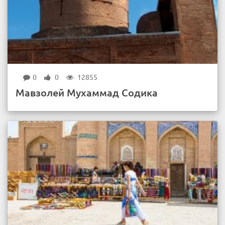
0
0
12855
Мавзолей Мухаммад Содика