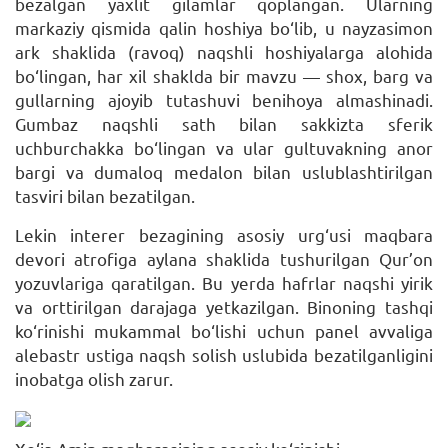
bezalgan yaxlit gilamlar qoplangan. Ularning
markaziy qismida qalin hoshiya bo‘lib, u nayzasimon
ark shaklida (ravoq) naqshli hoshiyalarga alohida
bo‘lingan, har xil shaklda bir mavzu — shox, barg va
gullarning ajoyib tutashuvi benihoya almashinadi.
Gumbaz naqshli sath bilan sakkizta sferik
uchburchakka bo‘lingan va ular gultuvakning anor
bargi va dumaloq medalon bilan uslublashtirilgan
tasviri bilan bezatilgan.
Lekin interer bezagining asosiy urg‘usi maqbara
devori atrofiga aylana shaklida tushurilgan Qur’on
yozuvlariga qaratilgan. Bu yerda hafrlar naqshi yirik
va orttirilgan darajaga yetkazilgan. Binoning tashqi
ko‘rinishi mukammal bo‘lishi uchun panel avvaliga
alebastr ustiga naqsh solish uslubida bezatilganligini
inobatga olish zarur.