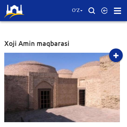
Open
O'Z
Menu
Xoji Amin maqbarasi