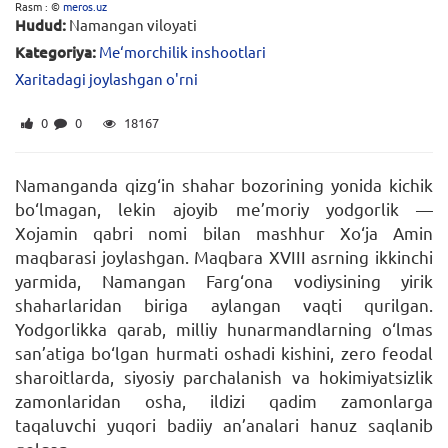
Rasm : ©
meros.uz
Hudud:
Namangan viloyati
Kategoriya:
Me‘morchilik inshootlari
Xaritadagi joylashgan o'rni
0
0
18167
Namanganda qizg‘in shahar bozorining yonida kichik
bo‘lmagan, lekin ajoyib me’moriy yodgorlik —
Xojamin qabri nomi bilan mashhur Xo‘ja Amin
maqbarasi joylashgan. Maqbara XVIII asrning ikkinchi
yarmida, Namangan Farg‘ona vodiysining yirik
shaharlaridan biriga aylangan vaqti qurilgan.
Yodgorlikka qarab, milliy hunarmandlarning o‘lmas
san’atiga bo‘lgan hurmati oshadi kishini, zero feodal
sharoitlarda, siyosiy parchalanish va hokimiyatsizlik
zamonlaridan osha, ildizi qadim zamonlarga
taqaluvchi yuqori badiiy an’analari hanuz saqlanib