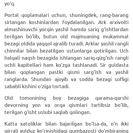
yo‘q.
Portal qoplamalari uchun, shuningdek, rang-barang
sirlangan koshinlardan foydalanilgan. Ark arxivolti
almashinuvchi yorqin yashil hamda sariq g‘ishtlardan
terilgan bo‘lib, butun old majmuaning mukammal
bezagi oldida yaqqol ajralib turadi. Arklar yashil rangli
chinnilar bilan bezatilgan ustunlarga qotirilgan. Uch
halqali naqsh bezagida ishlangan sariq-qizg‘ish rangli
uchli kapitellari ham ko‘zga tashlanadi. Sir guldasta
bilan qoplangan pastki qismi sarg‘ish va yashil
ranglarda. Shundan ajoyib va sodda bezagi sofligi
sababli kishini o‘ziga tortadi.
Old tomonining boy bezagiga qarama-qarshi
devorning yon va orqa qismlari tartibsiz bo‘lib,
terilgan g‘isht uslubi saqlab qolingan.
Katta xatoliklar bilan bajarilgan bo‘lsa-da, o‘n ikki
qirrali yulduz ko‘rinishidagi gumbazosti do‘mbiraning