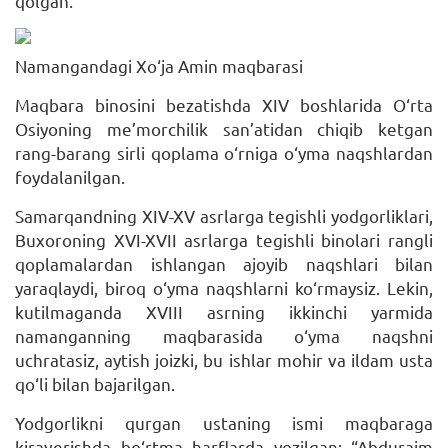
qolgan.
Namangandagi Xo‘ja Amin maqbarasi
Maqbara binosini bezatishda XIV boshlarida O‘rta
Osiyoning me’morchilik san’atidan chiqib ketgan
rang-barang sirli qoplama o‘rniga o‘yma naqshlardan
foydalanilgan.
Samarqandning XIV-XV asrlarga tegishli yodgorliklari,
Buxoroning XVI-XVII asrlarga tegishli binolari rangli
qoplamalardan ishlangan ajoyib naqshlari bilan
yaraqlaydi, biroq o‘yma naqshlarni ko‘rmaysiz. Lekin,
kutilmaganda XVIII asrning ikkinchi yarmida
namanganning maqbarasida o‘yma naqshni
uchratasiz, aytish joizki, bu ishlar mohir va ildam usta
qo‘li bilan bajarilgan.
Yodgorlikni qurgan ustaning ismi maqbaraga
kiraverishda bo‘rtma harflarda yozilgan: “Abduraim