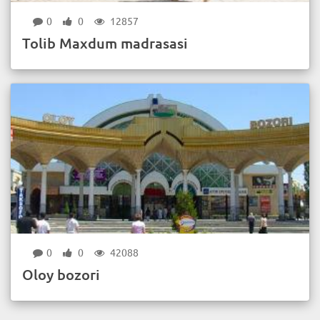
0
0
12857
Tolib Maxdum madrasasi
0
0
42088
Oloy bozori