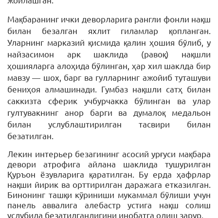
Мақбаранинг ички деворларига рангли фонли нақш
билан безалган яхлит гиламлар қопланган.
Уларнинг марказий қисмида қалин ҳошия бўлиб, у
найзасимон арк шаклида (равоқ) нақшли
ҳошияларга алоҳида бўлинган, ҳар хил шаклда бир
мавзу — шох, барг ва гулларнинг ажойиб туташуви
бениҳоя алмашинади. Гумбаз нақшли сатҳ билан
саккизта сферик учбурчакка бўлинган ва улар
гултувакнинг анор барги ва думалоқ медальон
билан услублаштирилган тасвири билан
безатилган.
Лекин интерьер безагининг асосий урғуси мақбара
девори атрофига айлана шаклида тушурилган
Қуръон ёзувларига қаратилган. Бу ерда ҳафрлар
нақши йирик ва орттирилган даражага етказилган.
Бинонинг ташқи кўриниши мукаммал бўлиши учун
панель аввалига алебастр устига нақш солиш
услубида безатилганлигини инобатга олиш зарур.