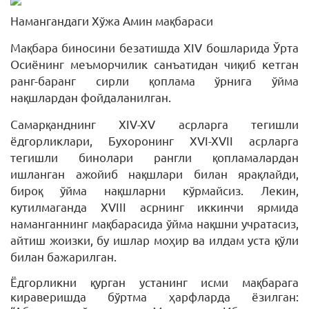
Намангандаги Хўжа Амин мақбараси
Мақбара биносини безатишда
XIV бошларида Ўрта
Осиёнинг меъморчилик санъатидан чиқиб кетган
ранг-баранг сирли қоплама ўрнига
ўйма
нақшлардан фойдаланилган.
Самарқанднинг
XIV-XV асрларга тегишли
ёдгорликлари, Бухоронинг XVI-XVII асрларга
тегишли бинолари рангли қопламалардан
ишланган ажойиб нақшлари билан ярақлайди,
бироқ ўйма нақшларни кўрмайсиз. Лекин,
кутилмаганда XVIII асрнинг иккинчи ярмида
наманганнинг мақбарасида ўйма нақшни учратасиз,
айтиш жоизки, бу ишлар моҳир ва илдам уста қўли
билан бажарилган.
Ёдгорликни қурган устанинг исми мақбарага
кираверишда бўртма ҳарфларда ёзилган: