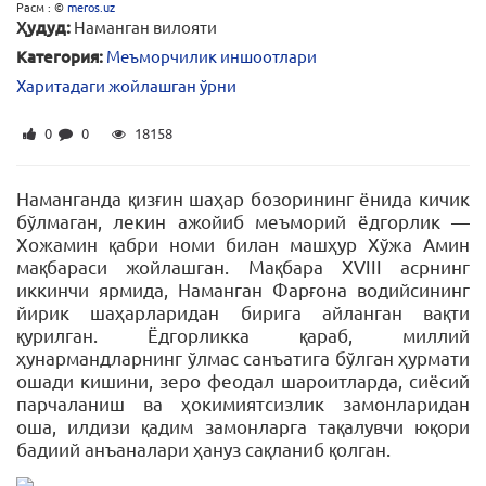
Расм : ©
meros.uz
Ҳудуд:
Наманган вилояти
Категория:
Меъморчилик иншоотлари
Харитадаги жойлашган ўрни
0
0
18158
Наманганда қизғин шаҳар бозорининг ёнида кичик
бўлмаган, лекин ажойиб меъморий ёдгорлик —
Хожамин қабри номи билан машҳур Хўжа Амин
мақбараси жойлашган. Мақбара
XVIII асрнинг
иккинчи ярмида, Наманган Фарғона водийсининг
йирик шаҳарларидан бирига айланган вақти
қурилган. Ёдгорликка қараб, миллий
ҳунармандларнинг ўлмас санъатига бўлган ҳурмати
ошади кишини, зеро феодал шароитларда, сиёсий
парчаланиш ва ҳокимиятсизлик замонларидан
оша, илдизи қадим замонларга тақалувчи юқори
бадиий анъаналари ҳануз сақланиб қолган.