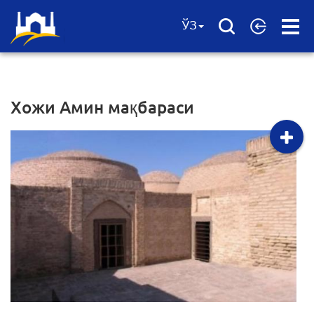
Open
ЎЗ
Menu
Хожи Амин мақбараси