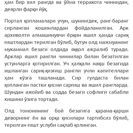
ҳам бир хил рангда ва ўйма терракота чиннидан,
деярли фарқи йўқ.
Портал қопламалари учун, шунингдек, ранг-баранг
сирланган кошинлардан фойдаланилган. Арк
архиволти алмашинувчи ёрқин яшил ҳамда сариқ
ғиштлардан терилган бўлиб, бутун олд мажмуанинг
мукаммал безаги олдида яққол ажралиб туради.
Арклар яшил рангли чиннилар билан безатилган
устунларга қотирилган. Уч ҳалқали нақш безагида
ишланган сариқ-қизғиш рангли учли капителлари
ҳам кўзга ташланади. Сир гулдаста билан
қопланган пастки қисми сарғиш ва яшил рангларда.
Шундан ажойиб ва содда безаги софлиги сабабли
кишини ўзига тортади.
Олд томонининг бой безагига қарама-қарши
деворнинг ён ва орқа қисмлари тартибсиз бўлиб,
терилган ғишт услуби сақлаб қолинган.