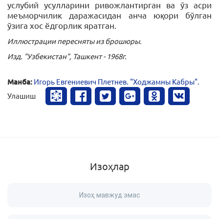
услубий усулларини ривожлантирган ва ўз асри
меъморчилик даражасидан анча юқори бўлган
ўзига хос ёдгорлик яратган.
Иллюстрации пересняты из брошюры.
Изд. "Узбекистан", Ташкент - 1968г.
Манба:
Игорь Евгениевич Плетнев. "Ходжамны Кабры".
Улашиш
Изоҳлар
Изоҳ мавжуд эмас