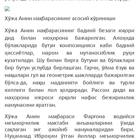
Хўжа Амин мақбарасининг асосий кўриниши
Хўжа Амин мақбарасининг бадиий безаги юқори
дид билан моҳирона бажарилган. Алоҳида
бўлакларида бутун композицияси каби бадиий
ҳиссиётлар, маром ва мутаносиблик руҳи
кузатилади. Шу билан бирга бутуни ва бўлаклари
бир бутун услубда бирлашган. Гарчи, ўйма ёзув ва
нақшлари гул ва геометрик шаклларда бажарилган
бўлса-да, нақш маданияти бойлиги ва турли
хиллиги билан лол қолдиради. Рассом диди ва
маҳорона ижроси орқали нафис бежиримлик
намунасини яратган.
Хўжа Амин мақбараси Фарғона водийси
меъморчилик мактаби анъаналарини ўзида
сақлаган энг ажойиб намуналаридан бири.
Муҳаммад Иброҳим ўтган йиллар меъморчилик