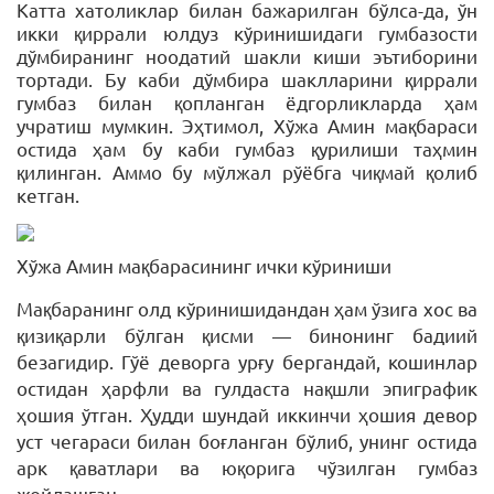
Катта хатоликлар билан бажарилган бўлса-да, ўн
икки қиррали юлдуз кўринишидаги гумбазости
дўмбиранинг ноодатий шакли киши эътиборини
тортади. Бу каби дўмбира шаклларини қиррали
гумбаз билан қопланган ёдгорликларда ҳам
учратиш мумкин. Эҳтимол, Хўжа Амин мақбараси
остида ҳам бу каби гумбаз қурилиши таҳмин
қилинган. Аммо бу мўлжал рўёбга чиқмай қолиб
кетган.
Хўжа Амин мақбарасининг ички кўриниши
Мақбаранинг олд кўринишидандан ҳам ўзига хос ва
қизиқарли бўлган қисми — бинонинг бадиий
безагидир. Гўё деворга урғу бергандай, кошинлар
остидан ҳарфли ва гулдаста нақшли эпиграфик
ҳошия ўтган. Ҳудди шундай иккинчи ҳошия девор
уст чегараси билан боғланган бўлиб, унинг остида
арк қаватлари ва юқорига чўзилган гумбаз
жойлашган.