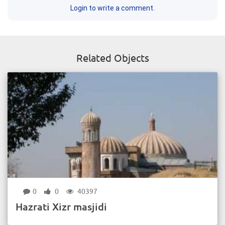
Login to write a comment.
Related Objects
0
0
40397
Hazrati Хizr masjidi