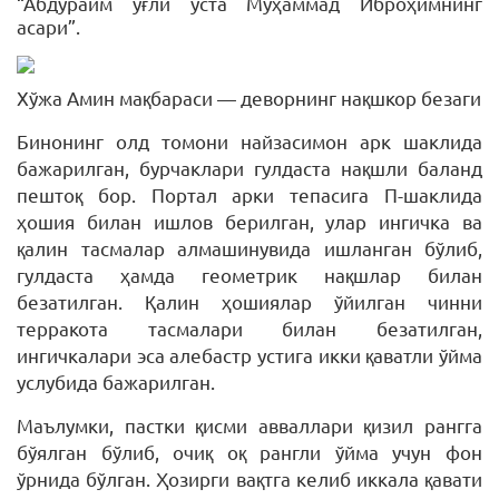
“Абдураим ўғли уста Муҳаммад Иброҳимнинг
асари”.
Хўжа Амин мақбараси — деворнинг нақшкор безаги
Бинонинг олд томони найзасимон арк шаклида
бажарилган, бурчаклари гулдаста нақшли баланд
пештоқ бор. Портал арки тепасига П-шаклида
ҳошия билан ишлов берилган, улар ингичка ва
қалин тасмалар алмашинувида ишланган бўлиб,
гулдаста ҳамда геометрик нақшлар билан
безатилган. Қалин ҳошиялар ўйилган чинни
терракота тасмалари билан безатилган,
ингичкалари эса алебастр устига икки қаватли ўйма
услубида бажарилган.
Маълумки, пастки қисми авваллари қизил рангга
бўялган бўлиб, очиқ оқ рангли ўйма учун фон
ўрнида бўлган. Ҳозирги вақтга келиб иккала қавати