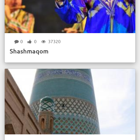
0
0
37320
Shashmaqom