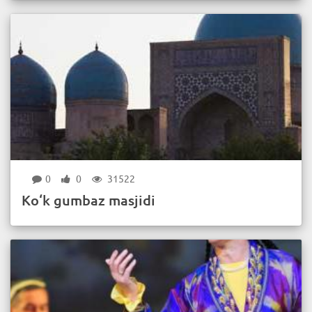
0
0
31522
Ko‘k gumbaz masjidi