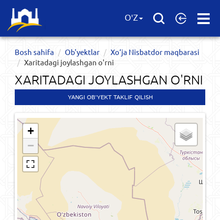
Open
O'Z
Menu
Bosh sahifa
Ob'yektlar​
Xo‘ja Nisbatdor maqbarasi
Xaritadagi joylashgan o'rni
XARITADAGI JOYLASHGAN O'RNI
YANGI OB'YEKT TAKLIF QILISH
+
−