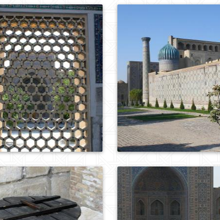
0
328
0
297