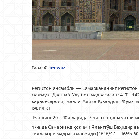
Расм : ©
meros.uz
Регистон ансамбли — Самарқанднинг Регистон
мажмуа. Дастлаб Улуғбек мадрасаси (1417—142
карвонсаройи, жан.га Алика Кўкалдош Жума ма
қурилган.
15-а.нинг 20—40й.ларида Регистон ҳашаматли м
17-а.да Самарқанд ҳокими Ялангтўш Баҳодир в
Тиллакори мадраса масжиди (1646/47— 1659/ 60