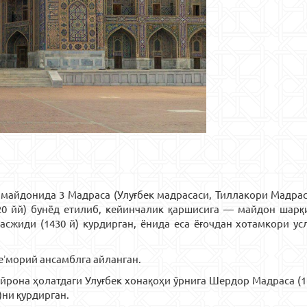
 майдонида 3 Мадраса (Улуғбек мадрасаси, Тиллакори Мадра
0 йй) бунёд етилиб, кейинчалик қаршисига — майдон шарқи
сжиди (1430 й) курдирган, ёнида еса ёғочдан хотамкори у
еʼморий ансамблга айланган.
айрона ҳолатдаги Улуғбек хонақоҳи ўрнига Шердор Мадраса (
)ни қурдирган.