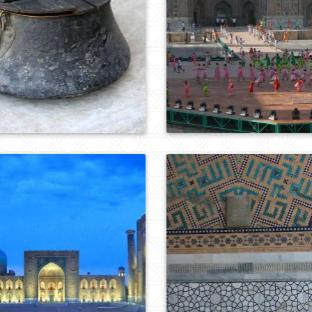
0
312
0
314
0
605