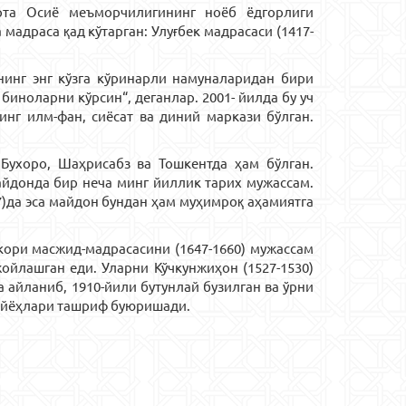
Ўрта Осиё меъморчилигининг ноёб ёдгорлиги
адраса қад кўтарган: Улуғбек мадрасаси (1417-
нинг энг кўзга кўринарли намуналаридан бири
биноларни кўрсин“, деганлар. 2001- йилда бу уч
нг илм-фан, сиёсат ва диний маркази бўлган.
Бухоро, Шаҳрисабз ва Тошкентда ҳам бўлган.
айдонда бир неча минг йиллик тарих мужассам.
7)да эса майдон бундан ҳам муҳимроқ аҳамиятга
акори масжид-мадрасасини (1647-1660) мужассам
ойлашган еди. Уларни Кўчкунжиҳон (1527-1530)
а айланиб, 1910-йили бутунлай бузилган ва ўрни
сайёҳлари ташриф буюришади.