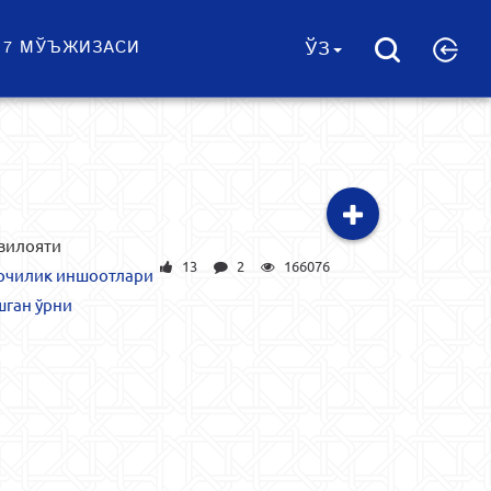
 7 МЎЪЖИЗАСИ
ЎЗ
вилояти
13
2
166076
чилик иншоотлари
шган ўрни