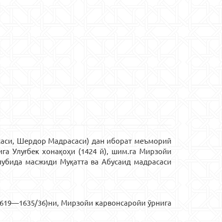
саси, Шердор Мадрасаси) дан иборат меъморий
га Улуғбек хонақоҳи (1424 й), шим.га Мирзойи
слубида масжиди Муқатта ва Абусаид мадрасаси
1619—1635/36)ни, Мирзойи карвонсаройи ўрнига