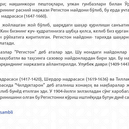
лари; нақшинкори пештоқлари, улкан гумбазлари билан 
ининг расмий маркази Регистон майдони бўлиб, бу ерда учта м
 мадрасаси (1647-1660).
и жойлашган жой бўлиб, шарқдаги шаҳар қурилиши санъати
Ким бизнинг куч- қудратимизга шубҳа қилса, келиб биз қурган 
 рўйхатига киритилган. Регистон майдони- тарихда шаҳарни
глатади.
азлар “Регистон” деб аталар эди. Шу номдаги майдонлар 
маҳобатли ва таҳсинга сазовор майдонлардан бири эди. Бу м
қанднинг марказига айлантирилди. Улуғбек даври (1409-144
драсаси (1417-1420), Шердор мадрасаси (1619-1636) ва Тилл
расида “Чилдухтарон” деб аталмиш хонақоҳ ва мақбаралар ж
либ бунёд етилган эди. У 1904-йилги зилзиладан сўнг харобаг
кўринишини олган бу Регистонни кўриш иштиёқида бутун дунё 
nsambli