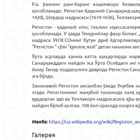
Р.а. ўзининг ранг-баранг кошинкори безак
ҳисобланади. Регистан Қадимий Самарқанд шаҳр
1420), Шердор мадрасаси (1619-1636), Тиллакори
Регистон - қадимий илм, таълим муассасалар
ҳисобланади. У ҳақда Темурийлар фахр билан: „
мадраса УНЭСCОнинг бутун дунё ёдгорликлари
“Регистон ” сўзи “қумлоқ жой” деган маънони ан
Ўрта асрларда ҳамма катта шаҳарларда марк
Самарқанддаги майдон эса Ўрта Осиёдаги энг 
Амир Темур подшоҳлиги даврида Регистон Самар
эга бўлди.
Замонавий Регистон ансамбли ўзида Улуғбек ма
этади. Регистоннинг жанубий томонида халқ о
қурдирган эди ва Тиллакори мадрасасига қўш қи
майдон бўлиб қолган. 100 йил орасида охирги 
Манба:
https://uz.wikipedia.org/wiki/Registon_a
Галерея