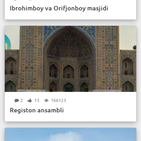
Ibrohimboy va Orifjonboy masjidi
2
13
166123
Registon ansambli