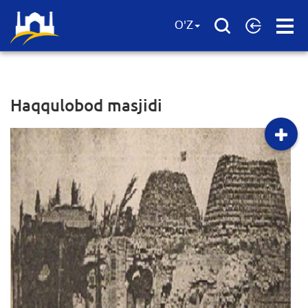
Open
O'Z
Menu
Haqqulobod masjidi