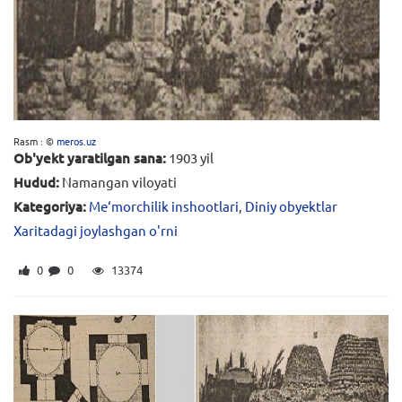
Rasm : ©
meros.uz
Ob'yekt yaratilgan sana:
1903 yil
Hudud:
Namangan viloyati
Kategoriya:
Me‘morchilik inshootlari
,
Diniy obyektlar
Xaritadagi joylashgan o'rni
0
0
13374