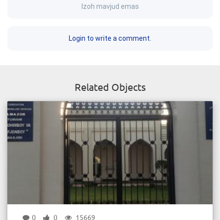
Izoh mavjud emas
Login to write a comment.
Related Objects
0
0
15669