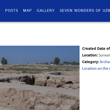
S
POSTS
MAP
GALLERY
SEVEN WONDERS OF UZB
Created Date of
Location:
Surxon
Category:
Archae
Location on the