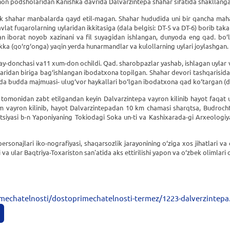
n podsholaridan Kanishka davrida Dalvarzintepa shahar sifatida shakllangan. M
k shahar manbalarda qayd etil-magan. Shahar hududida uni bir qancha mahal
lat fuqarolarning uylaridan ikkitasiga (dala belgisi: DT-5 va DT-6) borib taka
 iborat noyob xazinani va fil suyagidan ishlangan, dunyoda eng qad. bo‘lg
ka (qo‘rg‘onga) yaqin yerda hunarmandlar va kulollarning uylari joylashgan.
h may-donchasi va11 xum-don ochildi. Qad. sharobpazlar yashab, ishlagan uyla
aridan biriga bag‘ishlangan ibodatxona topilgan. Shahar devori tashqarisid
ida budda majmuasi- ulug‘vor haykallari bo‘lgan ibodatxona qad ko‘targan (da
ar tomonidan zabt etilgandan keyin Dalvarzintepa vayron kilinib hayot faqat u
m vayron kilinib, hayot Dalvarzintepadan 10 km chamasi sharqtsa, Budrocht
tsiyasi b-n Yaponiyaning Tokiodagi Soka un-ti va Kashixarada-gi Arxeologiya
rsonajlari iko-nografiyasi, shaqarsozlik jarayonining o‘ziga xos jihatlari va 
iri va ular Baqtriya-Toxariston san'atida aks ettirilishi yapon va o‘zbek oliml
mechatelnosti/dostoprimechatelnosti-termez/1223-dalverzintepa