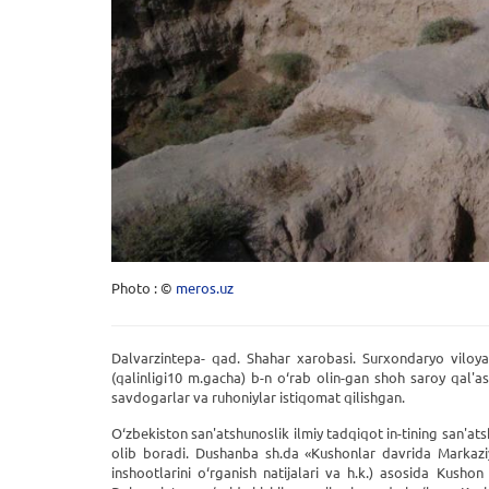
Photo : ©
meros.uz
Dalvarzintepa- qad. Shahar xarobasi. Surxondaryo viloy
(qalinligi10 m.gacha) b-n o‘rab olin-gan shoh saroy qal'a
savdogarlar va ruhoniylar istiqomat qilishgan.
O‘zbekiston san'atshunoslik ilmiy tadqiqot in-tining san'at
olib boradi. Dushanba sh.da «Kushonlar davrida Markaziy
inshootlarini o‘rganish natijalari va h.k.) asosida Kusho