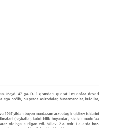
gan. Mayd. 47 ga. D. 2 qismdan: qudratli mudofaa devori
a ega bo‘lib, bu yerda aslzodalar, hunarmandlar, kulollar,
i va 1967 yildan buyon muntazam arxeologik qidiruv ishlarini
malari (haykallar, kulolchilik buyumlari, shahar mudofaa
az oldinga surilgan edi. Mil.av. 2-a. oxiri-1-a.larda hoz.