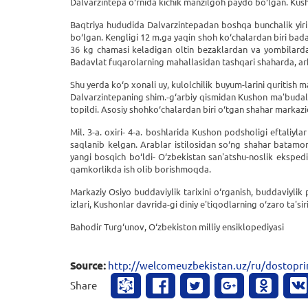
Dalvarzintepa o‘rnida kichik manzilgoh paydo bo‘lgan. Kusho
Baqtriya hududida Dalvarzintepadan boshqa bunchalik yiri
bo‘lgan. Kengligi 12 m.ga yaqin shoh ko‘chalardan biri badav
36 kg chamasi keladigan oltin bezaklardan va yombilardan
Badavlat fuqarolarning mahallasidan tashqari shaharda, ark
Shu yerda ko‘p xonali uy, kulolchilik buyum-larini quritis
Dalvarzintepaning shim.-g‘arbiy qismidan Kushon ma'budal
topildi. Asosiy shohko‘chalardan biri o‘tgan shahar markaz
Mil. 3-a. oxiri- 4-a. boshlarida Kushon podsholigi eftaliyl
saqlanib kelgan. Arablar istilosidan so‘ng shahar batamo
yangi bosqich bo‘ldi- O‘zbekistan san'atshu-noslik ekspedi
qamkorlikda ish olib borishmoqda.
Markaziy Osiyo buddaviylik tarixini o‘rganish, buddaviylik pe
izlari, Kushonlar davrida-gi diniy e'tiqodlarning o‘zaro ta's
Bahodir Turg‘unov, O‘zbekiston milliy ensiklopediyasi
Source:
http://welcomeuzbekistan.uz/ru/dostopri
Share