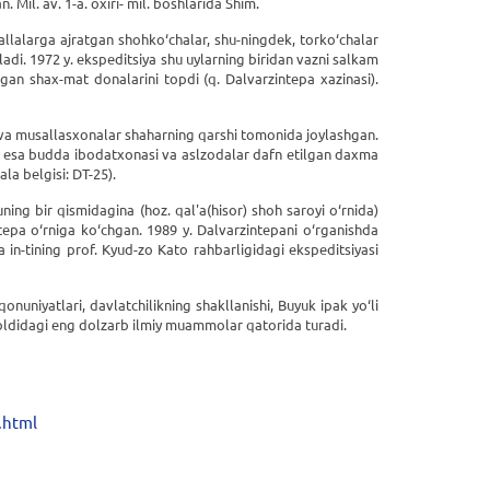
il. av. 1-a. oxiri- mil. boshlarida Shim.
lalarga ajratgan shohko‘chalar, shu-ningdek, torko‘chalar
ladi. 1972 y. ekspeditsiya shu uylarning biridan vazni salkam
an shax-mat donalarini topdi (q. Dalvarzintepa xazinasi).
r va musallasxonalar shaharning qarshi tomonida joylashgan.
a esa budda ibodatxonasi va aslzodalar dafn etilgan daxma
la belgisi: DT-25).
ning bir qismidagina (hoz. qal'a(hisor) shoh saroyi o‘rnida)
epa o‘rniga ko‘chgan. 1989 y. Dalvarzintepani o‘rganishda
 in-tining prof. Kyud-zo Kato rahbarligidagi ekspeditsiyasi
qonuniyatlari, davlatchilikning shakllanishi, Buyuk ipak yo‘li
ari oldidagi eng dolzarb ilmiy muammolar qatorida turadi.
.html