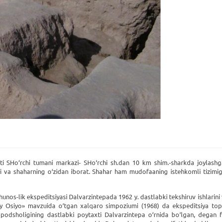
ati SHo‘rchi tumani markazi- SHo‘rchi sh.dan 10 km shim.-sharkda joylash
si va shaharning o‘zidan iborat. Shahar ham mudofaaning istehkomli tizimig
shunos-lik ekspeditsiyasi Dalvarzintepada 1962 y. dastlabki tekshiruv ishlarin
 Osiyo» mavzuida o‘tgan xalqaro simpoziumi (1968) da ekspeditsiya topil
n podsholigining dastlabki poytaxti Dalvarzintepa o‘rnida bo‘lgan, degan far