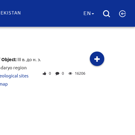
EKISTAN
EN
 Object:
III в. до н. э.
daryo region
0
0
16206
ological sites
 map