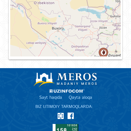
Sayt haqida
Qayta aloqa
BIZ IJTIMOIY TARMOQLARDA: