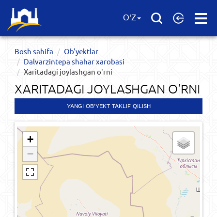
Open
O'Z
Menu
Bosh sahifa
Ob'yektlar​
Dalvarzintepa shahar xarobasi
Xaritadagi joylashgan o'rni
XARITADAGI JOYLASHGAN O'RNI
YANGI OB'YEKT TAKLIF QILISH
+
−