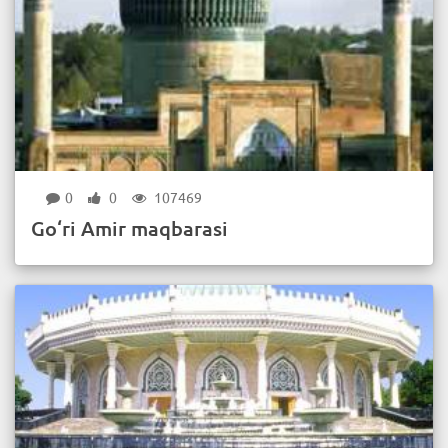
0
0
107469
Go‘ri Amir maqbarasi