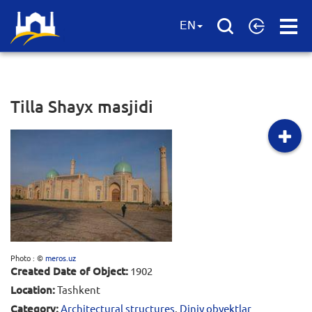
Open
EN
Menu
Tilla Shayx masjidi
Photo : ©
meros.uz
Created Date of Object:
1902
Location:
Tashkent
Category:
Architectural structures
,
Diniy obyektlar