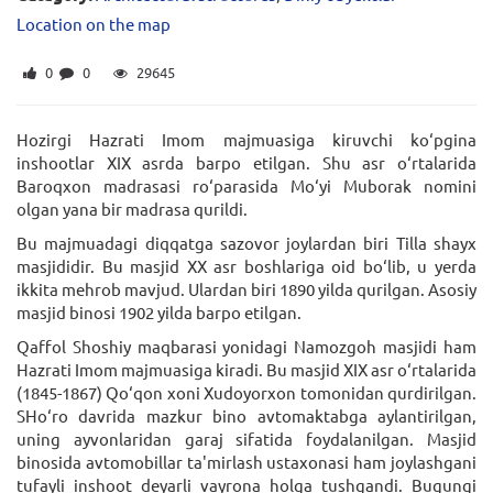
Location on the map
0
0
29645
Hozirgi Hazrati Imom majmuasiga kiruvchi ko‘pgina
inshootlar XIX asrda barpo etilgan. Shu asr o‘rtalarida
Baroqxon madrasasi ro‘parasida Mo‘yi Muborak nomini
olgan yana bir madrasa qurildi.
Bu majmuadagi diqqatga sazovor joylardan biri Tilla shayx
masjididir. Bu masjid XX asr boshlariga oid bo‘lib, u yerda
ikkita mehrob mavjud. Ulardan biri 1890 yilda qurilgan. Asosiy
masjid binosi 1902 yilda barpo etilgan.
Qaffol Shoshiy maqbarasi yonidagi Namozgoh masjidi ham
Hazrati Imom majmuasiga kiradi. Bu masjid XIX asr o‘rtalarida
(1845-1867) Qo‘qon xoni Xudoyorxon tomonidan qurdirilgan.
SHo‘ro davrida mazkur bino avtomaktabga aylantirilgan,
uning ayvonlaridan garaj sifatida foydalanilgan. Masjid
binosida avtomobillar ta'mirlash ustaxonasi ham joylashgani
tufayli inshoot deyarli vayrona holga tushgandi. Bugungi