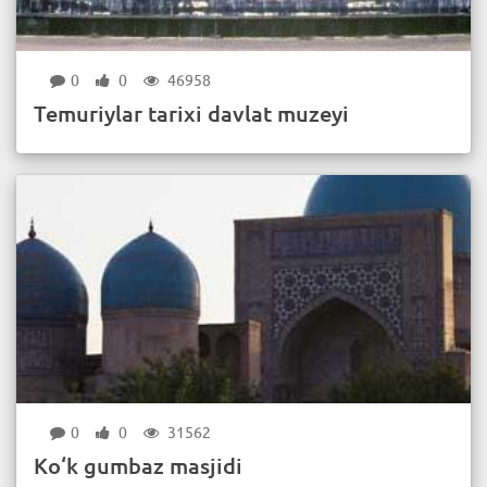
0
0
46958
Temuriylar tarixi davlat muzeyi
0
0
31562
Ko‘k gumbaz masjidi