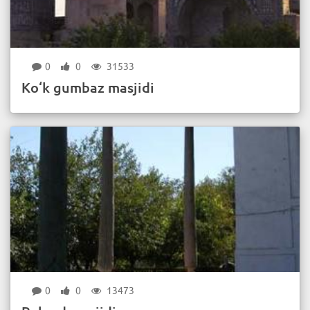
0
0
31533
Ko‘k gumbaz masjidi
0
0
13473