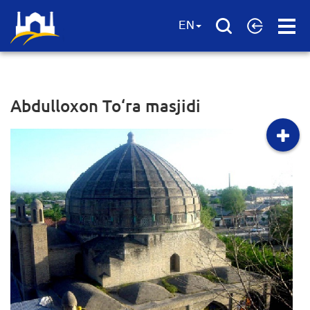
Open
EN
Menu
Abdulloxon To‘ra masjidi