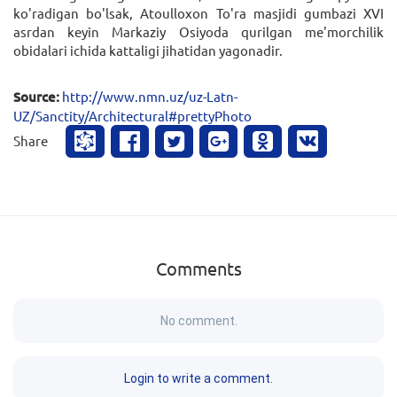
ko'rаdigаn bo'lsаk, Atoulloxon To'rа mаsjidi gumbаzi XVI
аsrdаn kеyin Mаrkаziy Osiyodа qurilgаn mе'morchilik
obidаlаri ichidа kаttаligi jihаtidаn yаgonаdir.
Source:
http://www.nmn.uz/uz-Latn-
UZ/Sanctity/Architectural#prettyPhoto
Share
Comments
No comment.
Login to write a comment.