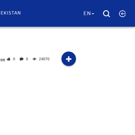
EKISTAN
EN
0
0
24070
 вв