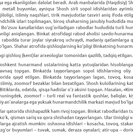
ga ega ekanligidan dalolat beradi. Arab manbalarida (Maqdisiy) 
 metall buyumlar, ayniqsa Shosh sirli sopol idishlaridan ayriml
ligi, islimiy naqshlari, tirik mavjudotlar tasviri aniq ifoda etilga
dchilik izlari topilmagan, biroq shaharning janubiy hududida mu
a Bo‘zsuv kanallaridan sug‘oriladigan rabodlar hududida turli huna
nligi aniqlangan. Binkat atrofidagi rabod aholisi savdo-hunarman
qi rabodda turar joylar siyrakroq uchraydi, madaniy qatlamlarga 
lgan. Shahar atrofida qishloqlarning ko‘pligi Binkatning hunarman
 qishloq (kent)lar arxeologlar tomonidan qazilib, tadqiq etilgan.
 Toshkent hunarmand ustalarining katta yutuqlaridan hisoblan
avnaq topgan. Binkatda tayyorlangan sopol idishlarning oliy 
ida qayd etilgan. Binkatda tayyorlangan lagan, tovoq, kosa, 
islimiy, zoomorf bezaklar bilan bezatilgan. Shosh kulollarining kat
. Bitiklarda, odatda, qisqa hadislar o‘z aksini topgan. Masalan, «Ki
shuningdek, zoomorf – turli real va fantastik qushlar, baliqlar, k
iiy an’analarga ega yuksak hunarmandchilik markazi mavjud bo‘lgan
r qatorida shishapazlik ham rivoj topgan. Binkat rabodlaridan turl
o‘k, qisman sariq va qora shishadan tayyorlangan. Ular tiniqligi va 
larga ajratish mumkin: oshxona idishlari – kosacha, tovoq, stakan
g‘or buyumlari – tuvak, sumak, deraza oynalari; atir-upa – dorixo