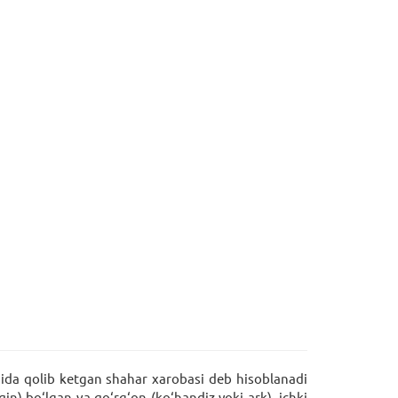
agida qolib ketgan shahar xarobasi deb hisoblanadi
in) bo‘lgan va qo‘rg‘on (ko‘handiz yoki ark), ichki