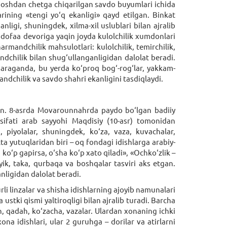
Shoshdan chetga chiqarilgan savdo buyumlari ichida
arining «tengi yo‘q ekanligi» qayd etilgan. Binkat
nligi, shuningdek, xilma-xil uslublari bilan ajralib
dofaa devoriga yaqin joyda kulolchilik xumdonlari
rmandchilik mahsulotlari: kulolchilik, temirchilik,
dchilik bilan shug‘ullanganligidan dalolat beradi.
qaraganda, bu yerda ko‘proq bog‘-rog‘lar, yakkam-
dchilik va savdo shahri ekanligini tasdiqlaydi.
gan. 8-asrda Movarounnahrda paydo bo‘lgan badiiy
sifati arab sayyohi Maqdisiy (10-asr) tomonidan
piyolalar, shuningdek, ko‘za, vaza, kuvachalar,
ta yutuqlaridan biri – oq fondagi idishlarga arabiy-
m ko‘p gapirsa, o‘sha ko‘p xato qiladi», «Ochko‘zlik –
iyik, taka, qurbaqa va boshqalar tasviri aks etgan.
ligidan dalolat beradi.
i linzalar va shisha idishlarning ajoyib namunalari
ustki qismi yaltiroqligi bilan ajralib turadi. Barcha
, qadah, ko‘zacha, vazalar. Ulardan xonaning ichki
na idishlari, ular 2 guruhga – dorilar va atirlarni