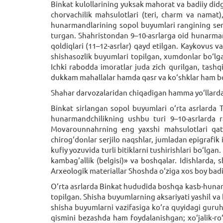
Binkat kulollarining yuksak mahorat va badiiy did
chorvachilik mahsulotlari (teri, charm va namat),
hunarmandlarining sopol buyumlari rangining serjilo
turgan. Shahristondan 9–10-asrlarga oid hunarman
qoldiqlari (11–12-asrlar) qayd etilgan. Kaykovus v
shishasozlik buyumlari topilgan, xumdonlar bo‘lga
Ichki rabodda imoratlar juda zich qurilgan, tash
dukkam mahallalar hamda qasr va ko‘shklar ham bo‘
Shahar darvozalaridan chiqadigan hamma yo‘llardagi
Binkat sirlangan sopol buyumlari o‘rta asrlarda
hunarmandchilikning ushbu turi 9–10-asrlarda r
Movarounnahrning eng yaxshi mahsulotlari qator
chirog‘donlar serjilo naqshlar, jumladan epigrafik 
kufiy yozuvida turli bitiklarni tushirishlari bo‘lgan
kambag‘allik (belgisi)» va boshqalar. Idishlarda, 
Arxeologik materiallar Shoshda o‘ziga xos boy bad
O‘rta asrlarda Binkat hududida boshqa kasb-hunarla
topilgan. Shisha buyumlarning aksariyati yashil va k
shisha buyumlarni vazifasiga ko‘ra quyidagi guruh
qismini bezashda ham foydalanishgan; xo‘jalik-ro‘z