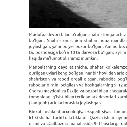
Mudofaa devori bilan o‘ralgan shahristonga uchta –
bo‘lgan. Shahriston ichida shahar hunarmandlari
joylashgan, ya’ni bu yer bozor bo‘lgan. Ammo bozo
ta, boshqasiga ko‘ra 10 ta darvoza bo‘lgan; ayrim
haqida ma’lumot olishimiz mumkin.
Manbalarning qayd etishicha, shahar ko‘kalamzo
qurilgan uylari keng bo‘lgan, har bir hovlidan ariq
shahriston va rabod orqali o‘tgan, rabodda bog‘l
rabodlar o‘rnini belgilash va boshqalarning 9–12-a
Chorsu maydoni va Eskijo‘va bozori bilan chegaral
tomonidagi g‘isht bilan terilgan ark devorlari xa
(Janggoh) ariqlari orasida joylashgan.
Binkat Toshkent arxeologiya ekspeditsiyasi tomoni
Ichki shahar tarhi to‘la tiklandi. Qazish ishlari ay
qismi va «Gulbozor» mahallasida 9–12-asrlarga oid 