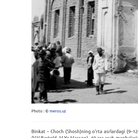
Photo : ©
meros.uz
Binkat – Choch (Shosh)ning o‘rta asrlardagi (9–12
(V.V.Bartold, M.Ye.Masson). 10-asr arab manbalarig