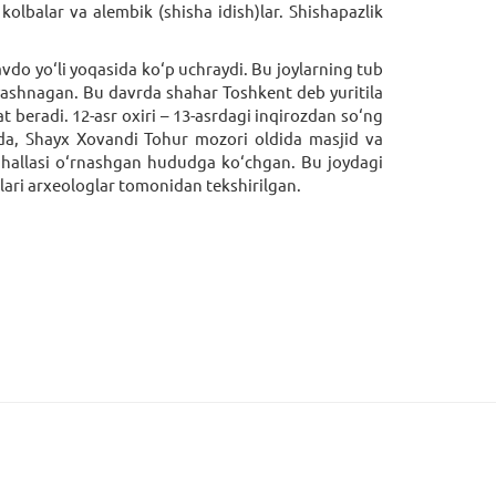
 kolbalar va alembik (shisha idish)lar. Shishapazlik
do yo‘li yoqasida ko‘p uchraydi. Bu joylarning tub
yashnagan. Bu davrda shahar Toshkent deb yuritila
 beradi. 12-asr oxiri – 13-asrdagi inqirozdan so‘ng
ida, Shayx Xovandi Tohur mozori oldida masjid va
hallasi o‘rnashgan hududga ko‘chgan. Bu joydagi
lari arxeologlar tomonidan tekshirilgan.