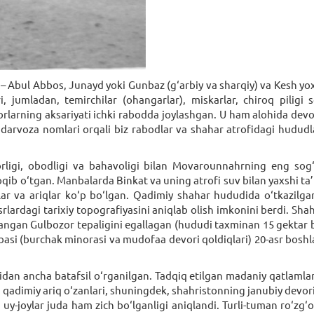
 Abul Abbos, Junayd yoki Gunbaz (g‘arbiy va sharqiy) va Kesh yox
, jumladan, temirchilar (ohangarlar), miskarlar, chiroq piligi 
rlarning aksariyati ichki rabodda joylashgan. U ham alohida devo
 darvoza nomlari orqali biz rabodlar va shahar atrofidagi hududl
rligi, obodligi va bahavoligi bilan Movarounnahrning eng so
 oqib o‘tgan. Manbalarda Binkat va uning atrofi suv bilan yaxshi ta
ar va ariqlar ko‘p bo‘lgan. Qadimiy shahar hududida o‘tkazilgan
srlardagi tarixiy topografiyasini aniqlab olish imkonini berdi. Sha
angan Gulbozor tepaligini egallagan (hududi taxminan 15 gektar b
robasi (burchak minorasi va mudofaa devori qoldiqlari) 20-asr bos
dan ancha batafsil o‘rganilgan. Tadqiq etilgan madaniy qatlamlar
rim qadimiy ariq o‘zanlari, shuningdek, shahristonning janubiy devo
uy-joylar juda ham zich bo‘lganligi aniqlandi. Turli-tuman ro‘zg‘or