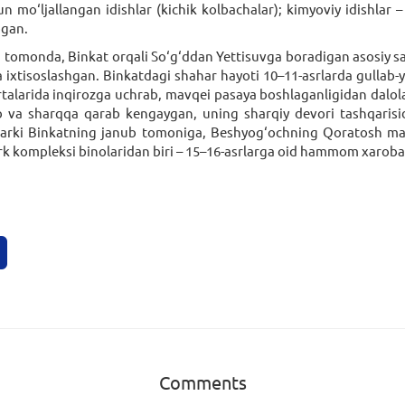
n mo‘ljallangan idishlar (kichik kolbachalar); kimyoviy idishlar –
pgan.
tomonda, Binkat orqali So‘g‘ddan Yettisuvga boradigan asosiy sav
 ixtisoslashgan. Binkatdagi shahar hayoti 10–11-asrlarda gullab-
talarida inqirozga uchrab, mavqei pasaya boshlaganligidan dalolat
ub va sharqqa qarab kengaygan, uning sharqiy devori tashqaris
r arki Binkatning janub tomoniga, Beshyog‘ochning Qoratosh ma
rk kompleksi binolaridan biri – 15–16-asrlarga oid hammom xaroba
Comments