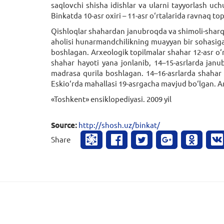
saqlovchi shisha idishlar va ularni tayyorlash uchu
Binkatda 10-asr oxiri – 11-asr o‘rtalarida ravnaq to
Qishloqlar shahardan janubroqda va shimoli-sharq 
aholisi hunarmandchilikning muayyan bir sohasiga
boshlagan. Arxeologik topilmalar shahar 12-asr o‘r
shahar hayoti yana jonlanib, 14–15-asrlarda jan
madrasa qurila boshlagan. 14–16-asrlarda shaha
Eskio‘rda mahallasi 19-asrgacha mavjud bo‘lgan. A
«Toshkent» ensiklopediyasi. 2009 yil
Source:
http://shosh.uz/binkat/
Share