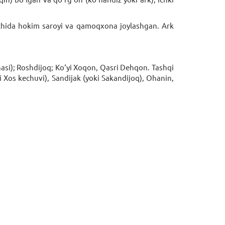
 ichida hokim saroyi va qamoqxona joylashgan. Ark
asi); Roshdijoq; Ko‘yi Xoqon, Qasri Dehqon. Tashqi
i Xos kechuvi), Sandijak (yoki Sakandijoq), Ohanin,