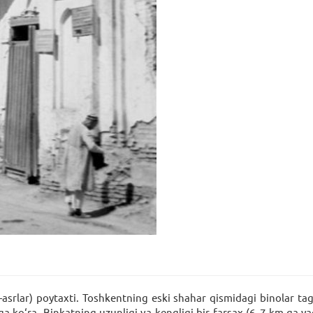
-asrlar) poytaxti. Toshkentning eski shahar qismidagi binolar t
a ko‘ra, Binkatning uzunligi va kengligi bir farsax (6–7 km.ga yaq