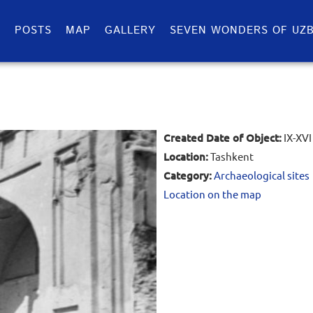
S
POSTS
MAP
GALLERY
SEVEN WONDERS OF UZB
Created Date of Object:
IX-XVI
Location:
Tashkent
Category:
Archaeological sites
Location on the map