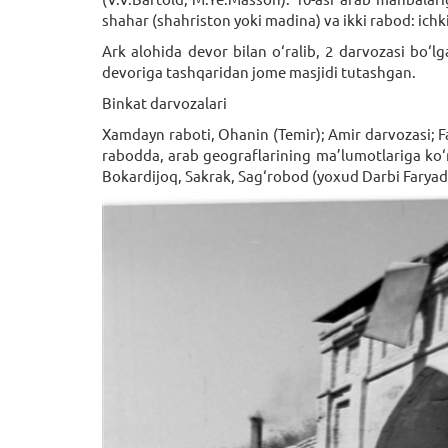
shahar (shahriston yoki madina) va ikki rabod: ichki
Ark alohida devor bilan o‘ralib, 2 darvozasi bo‘
devoriga tashqaridan jome masjidi tutashgan.
Binkat darvozalari
Xamdayn raboti, Ohanin (Temir); Amir darvozasi; F
rabodda, arab geograflarining ma’lumotlariga ko‘ra
Bokardijoq, Sakrak, Sag‘robod (yoxud Darbi Faryad