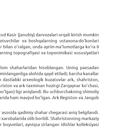
ud Kasir (janubiy) darvozalari orqali kirish mumkin
sotuvchilar va boshqalarning ustaxona-do‘konlari
r bilan o‘ralgan, unda ayrim ma’lumotlarga ko‘ra 8
arning topografiyasi va toponimikasi xususiyatlari
g‘lom shaharlaridan hisoblangan. Uning paxsadan
’minlanganliga alohida qayd etiladi; barcha kanallar
 dastlabki arxeologik kuzatuvlar ark, shahriston,
hriston va ark taxminan hozirgi Zarqaynar ko‘chasi,
o‘lgan) ligi aniqlandi. Bu uchburchakning shimoliy
hlarida ham mavjud bo‘lgan. Ark Registon va Jangob
 asosida qadimiy shahar chegarasi aniq belgilandi.
ri xarobalarida olib borildi. Shahristonning markaziy
 buyumlari, ayniqsa sirlangan idishlar kolleksiyasi