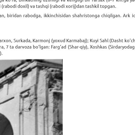
 (rabodi doxil) va tashqi (rabodi xorij)dan tashkil topgan.
lgan, biridan rabodga, ikkinchisidan shahristonga chiqilgan. Ark
arxon, Surkada, Karmonj (yoxud Karmabaj); Kuyi Sahl (Dasht ko‘ch
, 7 ta darvoza bo‘lgan: Farg‘ad (Shar-qiy), Xoshkas (Sirdaryodag
).