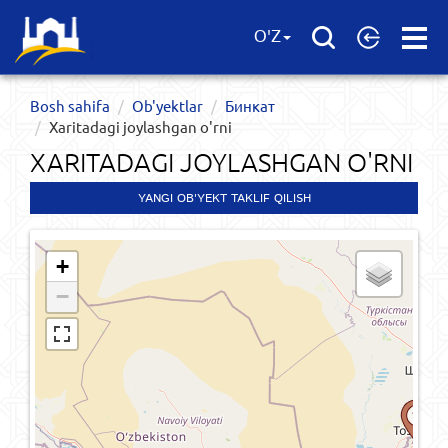
Open
O'Z
Menu
Bosh sahifa
Ob'yektlar​
Бинкат
Xaritadagi joylashgan o'rni
XARITADAGI JOYLASHGAN O'RNI
YANGI OB'YEKT TAKLIF QILISH
+
−