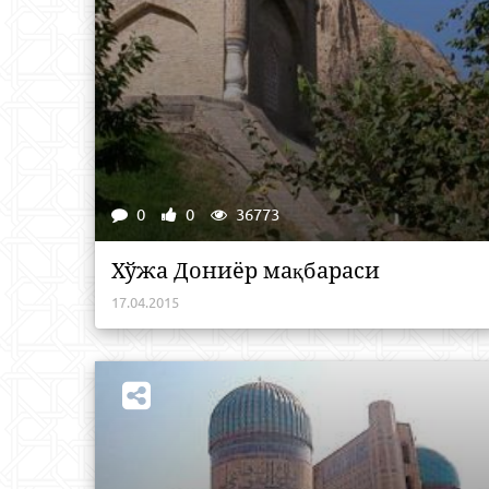
0
0
36773
Хўжа Дониёр мақбараси
17.04.2015