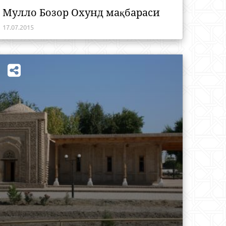
Мулло Бозор Охунд мақбараси
17.07.2015