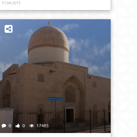
17.04.2015
0
0
17485