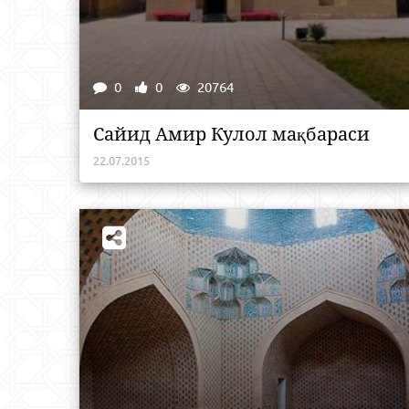
0
0
20764
Сайид Амир Кулол мақбараси
22.07.2015