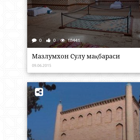
0
0
18441
Мазлумхон Сулу мақбараси
09.06.2015