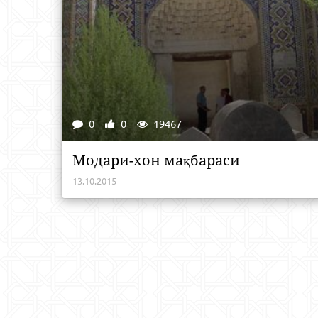
0
0
19467
Модари-хон мақбараси
13.10.2015