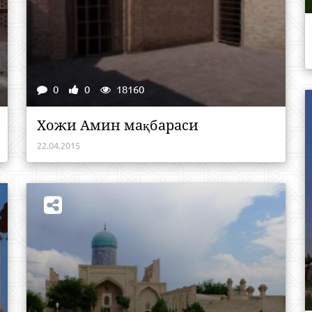
0
0
18160
Хожи Амин мақбараси
22.04.2015