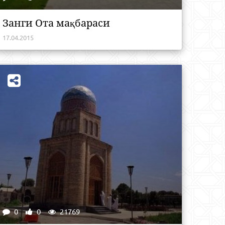
Занги Ота мақбараси
17.04.2015
0
0
21769