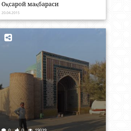
Оқсарой мақбараси
20.04.2015
0
0
19039