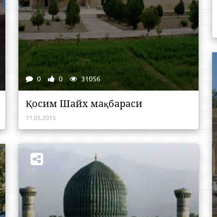
0
0
31056
Қосим Шайх мақбараси
11.05.2015