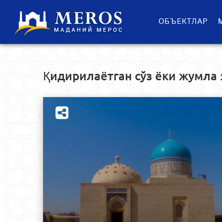
ОБЪЕКТЛАР
Қидирилаётган сўз ёки жумла 