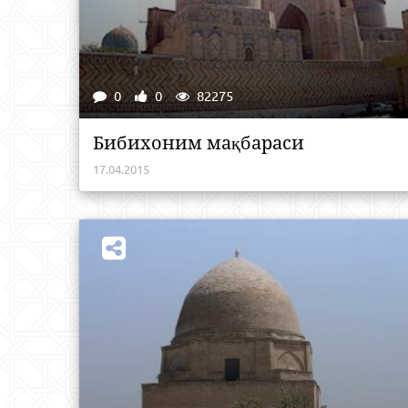
0
0
82275
Бибихоним мақбараси
17.04.2015