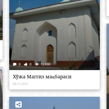
0
0
12490
Хўжа Маггиз мақбараси
09.11.2015