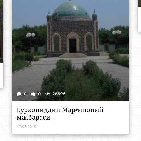
0
0
26896
Бурхониддин Марғиноний
мақбараси
17.07.2015