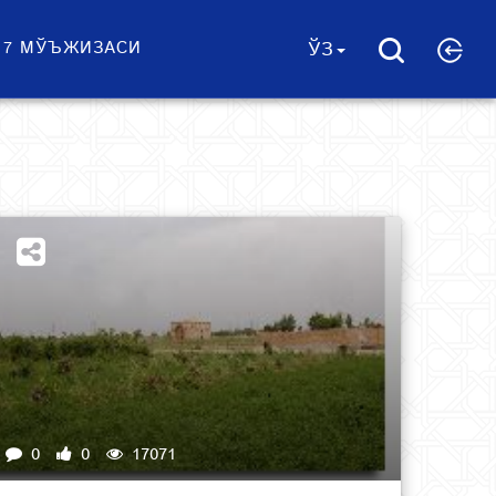
 7 МЎЪЖИЗАСИ
ЎЗ
0
0
17071