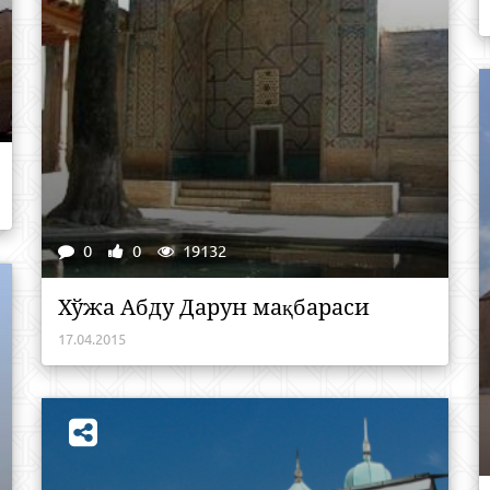
0
0
19132
Хўжа Абду Дарун мақбараси
17.04.2015