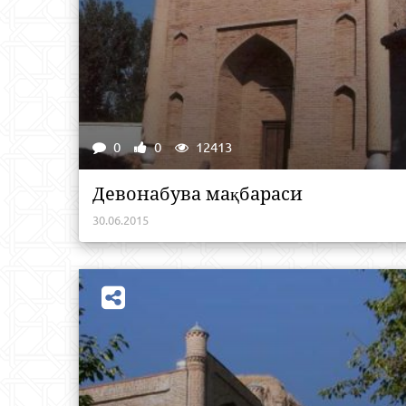
0
0
12413
Девонабува мақбараси
30.06.2015