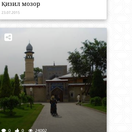
Қизил мозор
23.07.2015
0
0
24002