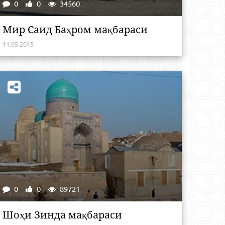
0
0
34560
Мир Саид Баҳром мақбараси
11.05.2015
0
0
89721
Шоҳи Зинда мақбараси