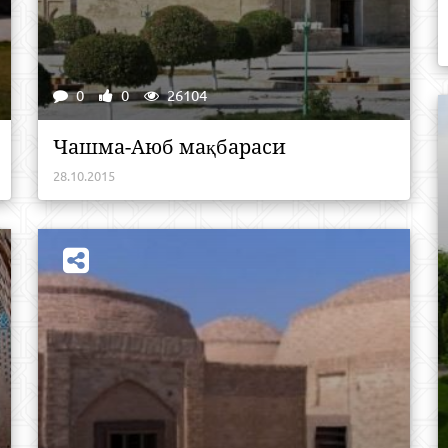
0
0
26104
Чашма-Аюб мақбараси
28.10.2015