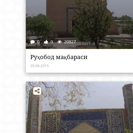
0
0
20827
Руҳобод мақбараси
20.04.2015