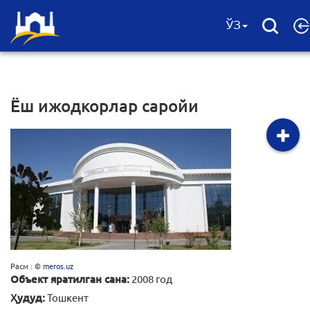
ЎЗ
Ёш ижодкорлар саройи
Расм : ©
meros.uz
Объект яратилган сана:
2008 год
Ҳудуд:
Тошкент