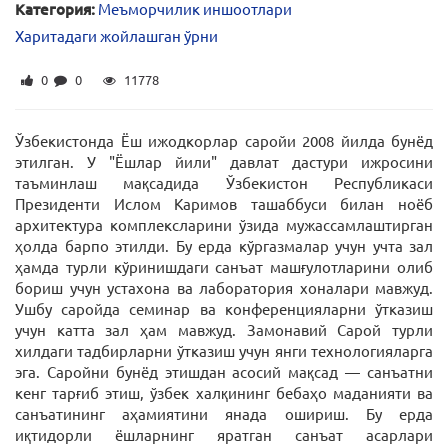
Категория:
Меъморчилик иншоотлари
Харитадаги жойлашган ўрни
0
0
11778
Ўзбекистонда Ёш ижодкорлар саройи 2008 йилда бунёд
этилган. У "Ёшлар йили" давлат дастури ижросини
таъминлаш мақсадида Ўзбекистон Республикаси
Президенти Ислом Каримов ташаббуси билан ноёб
архитектура комплексларини ўзида мужассамлаштирган
ҳолда барпо этилди. Бу ерда кўргазмалар учун учта зал
ҳамда турли кўринишдаги санъат машғулотларини олиб
бориш учун устахона ва лаборатория хоналари мавжуд.
Ушбу саройда семинар ва конференцияларни ўтказиш
учун катта зал ҳам мавжуд. Замонавий Сарой турли
хилдаги тадбирларни ўтказиш учун янги технологияларга
эга. Саройни бунёд этишдан асосий мақсад — санъатни
кенг тарғиб этиш, ўзбек халқининг бебаҳо маданияти ва
санъатининг аҳамиятини янада ошириш. Бу ерда
иқтидорли ёшларнинг яратган санъат асарлари