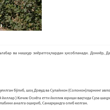
ътабар ва машҳур зиёратгоҳлардан ҳисобланади. Дониёр, Да
туғилган бўлиб, шоҳ Довуд ва Сулаймон (Соломон)ларнинг авл
04 йиллар ) Кичик Осиёга етти йиллик юриши вақтида Суза ша
алабини амалга ошириб, Самарқандга олиб келган.