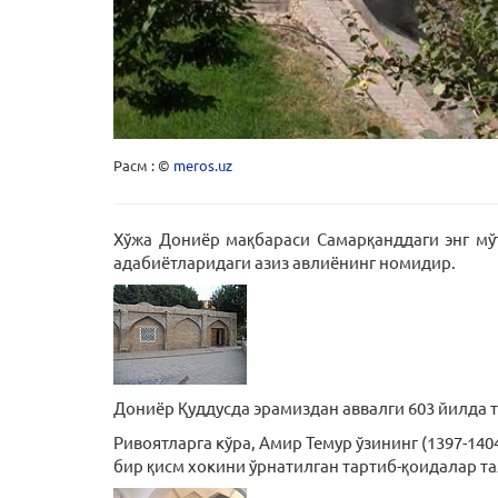
Расм : ©
meros.uz
Хўжа Дониёр мақбараси Самарқанддаги энг мў
адабиётларидаги азиз авлиёнинг номидир.
Дониёр Қуддусда эрамиздан аввалги 603 йилда 
Ривоятларга кўра, Амир Темур ўзининг (1397-14
бир қисм хокини ўрнатилган тартиб-қоидалар т