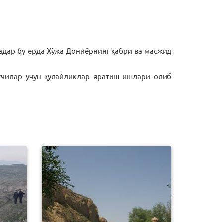
қадар бу ерда Хўжа Дониёрнинг қабри ва масжид
тчилар учун қулайликлар яратиш ишлари олиб
0
244