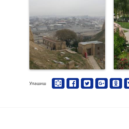
0
252
Улашиш