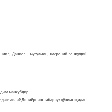
ниил, Даниел – мусулмон, насроний ва яҳудий
одига мансубдир.
ҳридаги авлиё Дониёрнинг табаррук қўнимгоҳидан