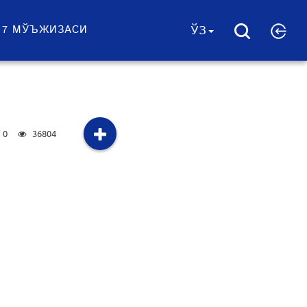
 7 МЎЪЖИЗАСИ
ЎЗ
0
36804