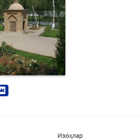
0
233
Изоҳлар