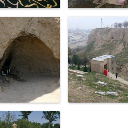
0
444
0
418