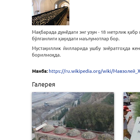
Мақбарада дунёдаги энг узун - 18 метрлик қаб
бўлганлиги ҳақидаги маълумотлар бор.
Мустақиллик йилларида ушбу зиёратгоҳда ке
борилмоқда.
Манба:
https://ru.wikipedia.org/wiki/Мавзоле
Галерея
0
161