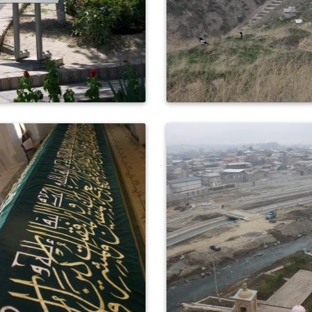
0
469
0
425