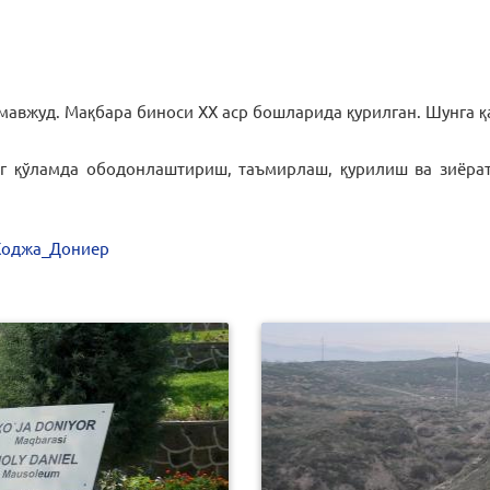
р мавжуд. Мақбара биноси XX аср бошларида қурилган. Шунга 
нг қўламда ободонлаштириш, таъмирлаш, қурилиш ва зиёра
й_Ходжа_Дониер
0
247
0
399