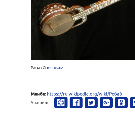
Расм : ©
meros.uz
Манба:
https://ru.wikipedia.org/wiki/Ребаб
Улашиш