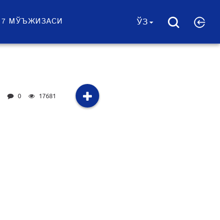
 7 МЎЪЖИЗАСИ
ЎЗ
0
17681