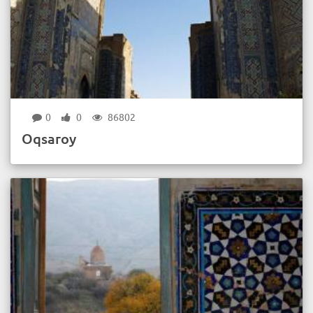
0
0
86802
Oqsaroy