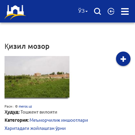
Open
ЎЗ
Menu
Қизил мозор
Расм : ©
meros.uz
Ҳудуд:
Тошкент вилояти
Категория:
Меъморчилик иншоотлари
Харитадаги жойлашган ўрни