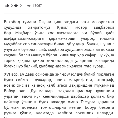
0
0
17067
Бекобод тумани Тақачи қишлоғидаги эски мозористон
ҳудудида ҳайратомуз Қизил мозор мақбараси
бор. Мақбара ўзига хос жиҳатларга эга бўлиб, ҳаёт
шафқатсизликларига қарама-қарши ўлароқ, илоҳий
муҳаббат сир-синоатлари билан уйғундир. Балки, шунинг
учун ҳам бу ерда яшаб, мақбара ҳудудини озода ва покиза
сақлаш билан машғул бўлган кишилар ҳар сафар шу кўҳна
тарих ҳақида ҳикоя қилганларида уларнинг юзларида
ўзгача нур балқиб, қалбларида ҳис-ҳаяжон туғён урар...
XVI аср. Бу давр осмонида энг ёруғ юлдуз бўлиб порлаган
буюк сиймо – ҳукмдор, шоир, маърифатчи, этнограф,
нозик ҳис ва қайноқ қалб эгаси Заҳириддин Муҳаммад
Бобур эди. Душманлар, жаҳолатпарастлар қувғинига
учраган, адоғи йўқ кенгликларда дарбадар қолган, бир
пайтлар ўзининг буюк аждоди Амир Темурга қарашли
бўл¬ган поёнсиз тоғ-тошларни кезган Бобур безовта
руҳига қўним, аламзада қалбига сокинлик изларди.