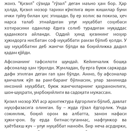
жоиз. "Қизил" сўзида "гўзал" деган маъно ҳам бор. Ҳар
ҳолда, Қизил мозор тарихи кўнглига яқин кишилар буни
ички туйғу билан ҳис этишади. Бу ер холис ва покиза, ҳеч
нарса талаб этмайдиган улуғ муҳаббат соҳибаси
хотирасини одамлар ёдига солиб турадиган муқаддас
қадамжога айланди. Оддий ҳинд қизининг моҳир
ҳукмдорга нисбатан соф муҳаббати рамзи бўлиб қолди. У
шу муҳаббатни деб жангчи бўлди ва боқийликка дадил
қадам қўйди.
Афсонанинг тафсилоти шундай. Кейинчалик бошқа
афсоналар ҳам тўқилди. Жумладан, бу ерга буюк саркарда
дафн этилган деган гап ҳам бўлди. Аммо, бу афсоналар
қанчалик кўп ва ранг-баранг бўлмасин, улар заминида
инсоний муҳаббат, буюк жангчиларнинг қаҳрамонлиги,
шон-шуҳрати, умрбоқийлиги ва садоқати мужассам.
Қизил мозор XVI аср архитектура ёдгорлиги бўлиб, давлат
муҳофазасига олинган. Бу – жуда гўзал ёдгорлик. Унда
сокинлик, боқий ором ва албатта, замон нафаси
ҳукм¬рон. Бу ерда битмас-туганмас, мафтункор ва
ҳаётбахш куч – улуғ муҳаббат намоён. Бир неча асрдирки,