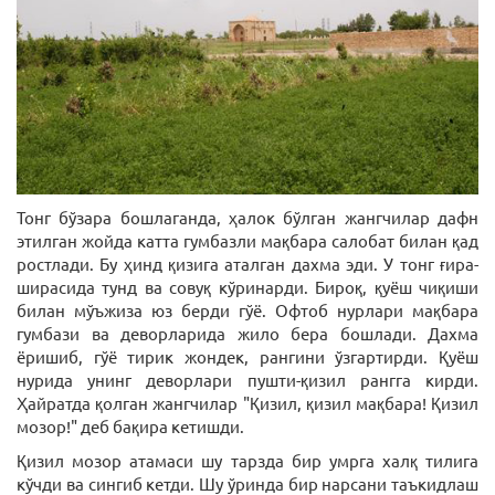
Тонг бўзара бошлаганда, ҳалок бўлган жангчилар дафн
этилган жойда катта гумбазли мақбара салобат билан қад
ростлади. Бу ҳинд қизига аталган дахма эди. У тонг ғира-
ширасида тунд ва совуқ кўринарди. Бироқ, қуёш чиқиши
билан мўъжиза юз берди гўё. Офтоб нурлари мақбара
гумбази ва деворларида жило бера бошлади. Дахма
ёришиб, гўё тирик жондек, рангини ўзгартирди. Қуёш
нурида унинг деворлари пушти-қизил рангга кирди.
Ҳайратда қолган жангчилар "Қизил, қизил мақбара! Қизил
мозор!" деб бақира кетишди.
Қизил мозор атамаси шу тарзда бир умрга халқ тилига
кўчди ва сингиб кетди. Шу ўринда бир нарсани таъкидлаш