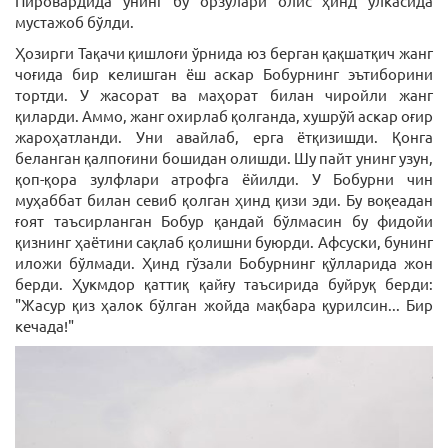
Пировардида унинг бу орзулари олис ҳинд ўлкасида
мустажоб бўлди.
Ҳозирги Тақачи қишлоғи ўрнида юз берган қақшатқич жанг
чоғида бир келишган ёш аскар Бобурнинг эътиборини
тортди. У жасорат ва маҳорат билан чиройли жанг
қиларди. Аммо, жанг охирлаб қолганда, хушрўй аскар оғир
жароҳатланди. Уни авайлаб, ерга ётқизишди. Қонга
беланган қалпоғини бошидан олишди. Шу пайт унинг узун,
қоп-қора зулфлари атрофга ёйилди. У Бобурни чин
муҳаббат билан севиб қолган ҳинд қизи эди. Бу воқеадан
ғоят таъсирланган Бобур қандай бўлмасин бу фидойи
қизнинг ҳаётини сақлаб қолишни буюрди. Афсуски, бунинг
иложи бўлмади. Ҳинд гўзали Бобурнинг қўлларида жон
берди. Ҳукмдор қаттиқ қайғу таъсирида буйруқ берди:
"Жасур қиз ҳалок бўлган жойда мақбара қурилсин... Бир
кечада!"