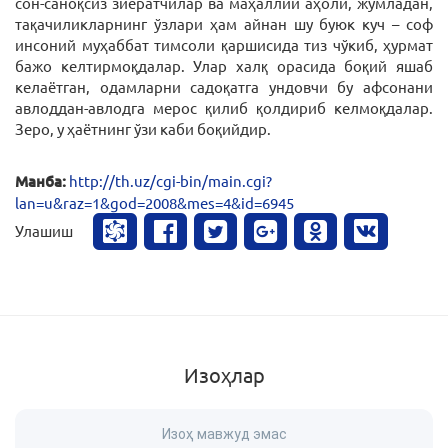
сон-саноқсиз зиёратчилар ва маҳаллий аҳоли, жумладан,
тақачиликларнинг ўзлари ҳам айнан шу буюк куч – соф
инсоний муҳаббат тимсоли қаршисида тиз чўкиб, ҳурмат
бажо келтирмоқдалар. Улар халқ орасида боқий яшаб
келаётган, одамларни садоқатга ундовчи бу афсонани
авлоддан-авлодга мерос қилиб қолдириб келмоқдалар.
Зеро, у ҳаётнинг ўзи каби боқийдир.
Манба:
http://th.uz/cgi-bin/main.cgi?
lan=u&raz=1&god=2008&mes=4&id=6945
Улашиш
Изоҳлар
Изоҳ мавжуд эмас