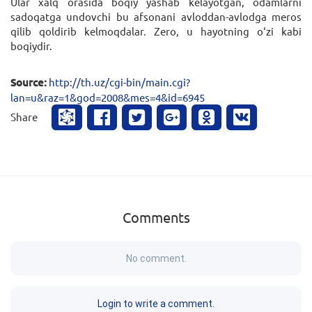
Ular xalq orasida boqiy yashab kelayotgan, odamlarni
sadoqatga undovchi bu afsonani avloddan-avlodga meros
qilib qoldirib kelmoqdalar. Zero, u hayotning o‘zi kabi
boqiydir.
Source:
http://th.uz/cgi-bin/main.cgi?
lan=u&raz=1&god=2008&mes=4&id=6945
Share
Comments
No comment.
Login to write a comment.