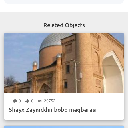
Related Objects
0
0
20752
Shayx Zayniddin bobo maqbarasi