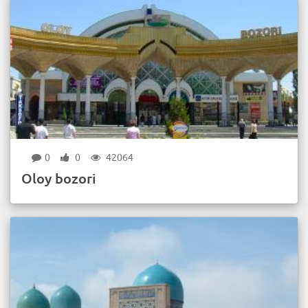
0
0
42064
Oloy bozori