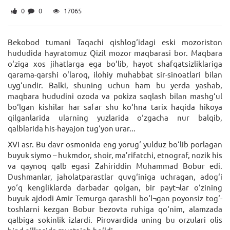
0
0
17065
Bekobod tumani Taqachi qishlog‘idagi eski mozoriston
hududida hayratomuz Qizil mozor maqbarasi bor. Maqbara
o‘ziga xos jihatlarga ega bo‘lib, hayot shafqatsizliklariga
qarama-qarshi o‘laroq, ilohiy muhabbat sir-sinoatlari bilan
uyg‘undir. Balki, shuning uchun ham bu yerda yashab,
maqbara hududini ozoda va pokiza saqlash bilan mashg‘ul
bo‘lgan kishilar har safar shu ko‘hna tarix haqida hikoya
qilganlarida ularning yuzlarida o‘zgacha nur balqib,
qalblarida his-hayajon tug‘yon urar...
XVI asr. Bu davr osmonida eng yorug‘ yulduz bo‘lib porlagan
buyuk siymo – hukmdor, shoir, ma’rifatchi, etnograf, nozik his
va qaynoq qalb egasi Zahiriddin Muhammad Bobur edi.
Dushmanlar, jaholatparastlar quvg‘iniga uchragan, adog‘i
yo‘q kengliklarda darbadar qolgan, bir payt¬lar o‘zining
buyuk ajdodi Amir Temurga qarashli bo‘l¬gan poyonsiz tog‘-
toshlarni kezgan Bobur bezovta ruhiga qo‘nim, alamzada
qalbiga sokinlik izlardi. Pirovardida uning bu orzulari olis