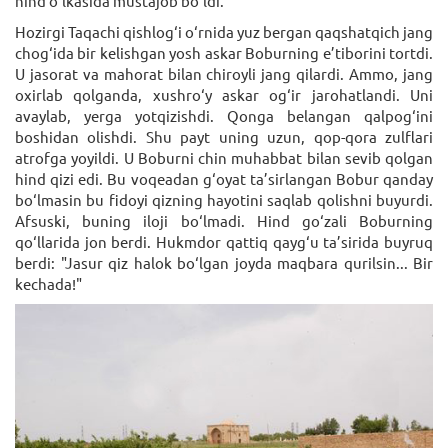
hind o‘lkasida mustajob bo‘ldi.
Hozirgi Taqachi qishlog‘i o‘rnida yuz bergan qaqshatqich jang
chog‘ida bir kelishgan yosh askar Boburning e’tiborini tortdi.
U jasorat va mahorat bilan chiroyli jang qilardi. Ammo, jang
oxirlab qolganda, xushro‘y askar og‘ir jarohatlandi. Uni
avaylab, yerga yotqizishdi. Qonga belangan qalpog‘ini
boshidan olishdi. Shu payt uning uzun, qop-qora zulflari
atrofga yoyildi. U Boburni chin muhabbat bilan sevib qolgan
hind qizi edi. Bu voqeadan g‘oyat ta’sirlangan Bobur qanday
bo‘lmasin bu fidoyi qizning hayotini saqlab qolishni buyurdi.
Afsuski, buning iloji bo‘lmadi. Hind go‘zali Boburning
qo‘llarida jon berdi. Hukmdor qattiq qayg‘u ta’sirida buyruq
berdi: "Jasur qiz halok bo‘lgan joyda maqbara qurilsin... Bir
kechada!"