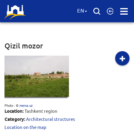
Open
EN
Menu
Qizil mozor
Photo : ©
meros.uz
Location:
Tashkent region
Category:
Architectural structures
Location on the map