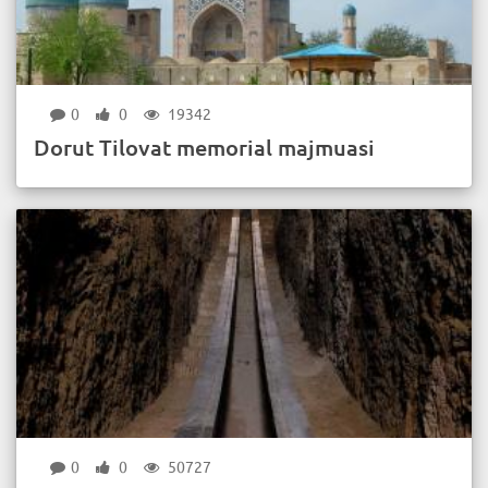
0
0
19342
Dorut Tilovat memorial majmuasi
0
0
50727