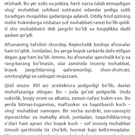
etishadi. Bu yer xolis va pokiza, hech narsa talab etmaydigan
ulug‘ muhabbat sohibasi xotirasini odamlar yodiga solib
turadigan muqaddas qadamjoga aylandi. Oddiy hind qizining
mohir hukmdorga nisbatan sof muhabbati ramzi bo‘lib qoldi.
U shu muhabbatni deb jangchi bo‘ldi va boqiylikka dadil
qadam qo‘ydi.
Afsonaning tafsiloti shunday. Keyinchalik boshqa afsonalar
ham to‘qildi. Jumladan, bu yerga buyuk sarkarda dafn etilgan
degan gap ham bo‘ldi. Ammo, bu afsonalar qanchalik ko‘p va
rang-barang bo‘lmasin, ular zaminida insoniy muhabbat,
buyuk jangchilarning qahramonligi, shon-shuhrati,
umrboqiyligi va sadoqati mujassam.
Qizil mozor XVI asr arxitektura yodgorligi bo‘lib, davlat
muhofazasiga olingan. Bu – juda go‘zal yodgorlik. Unda
sokinlik, boqiy orom va albatta, zamon nafasi hukm¬ron. Bu
yerda bitmas-tuganmas, maftunkor va hayotbaxsh kuch –
ulug‘ muhabbat namoyon. Bir necha asrdirki, son-sanoqsiz
ziyoratchilar va mahalliy aholi, jumladan, taqachiliklarning
o‘zlari ham aynan shu buyuk kuch – sof insoniy muhabbat
timsoli qarshisida tiz cho‘kib, hurmat bajo keltirmoqdalar.