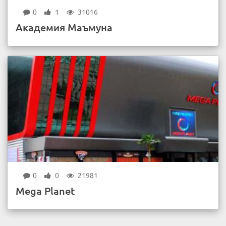
0
1
31016
Академия Маъмуна
0
0
21981
Mega Planet