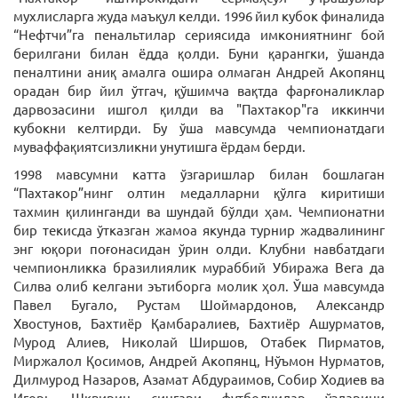
мухлисларга жуда маъқул келди. 1996 йил кубок финалида
“Нефтчи”га пенальтилар сериясида имкониятнинг бой
берилгани билан ёдда қолди. Буни қарангки, ўшанда
пеналтини аниқ амалга ошира олмаган Андрей Акопянц
орадан бир йил ўтгач, қўшимча вақтда фарғоналиклар
дарвозасини ишгол қилди ва "Пахтакор"га иккинчи
кубокни келтирди. Бу ўша мавсумда чемпионатдаги
муваффақиятсизликни унутишга ёрдам берди.
1998 мавсумни катта ўзгаришлар билан бошлаган
“Пахтакор”нинг олтин медалларни қўлга киритиши
тахмин қилинганди ва шундай бўлди ҳам. Чемпионатни
бир текисда ўтказган жамоа якунда турнир жадвалининг
энг юқори поғонасидан ўрин олди. Клубни навбатдаги
чемпионликка бразилиялик мураббий Убиража Вега да
Силва олиб келгани эътиборга молик ҳол. Ўша мавсумда
Павел Бугало, Рустам Шоймардонов, Александр
Хвостунов, Бахтиёр Қамбаралиев, Бахтиёр Ашурматов,
Мурод Алиев, Николай Ширшов, Отабек Пирматов,
Миржалол Қосимов, Андрей Акопянц, Нўъмон Нурматов,
Дилмурод Назаров, Азамат Абдураимов, Собир Ходиев ва
Игорь Шквирин сингари футболчилар ўзларини