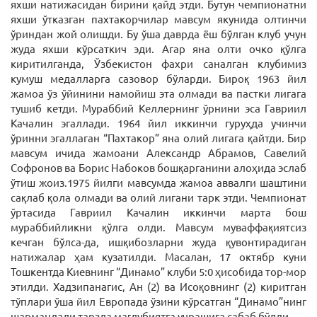
яхши натижасидан бирини қайд этди. Бутун чемпионатни
яхши ўтказган пахтакорчилар мавсум якунида олтинчи
ўриндан жой олишди. Бу ўша даврда ёш бўлган клуб учун
жуда яхши кўрсаткич эди. Агар яна олти очко қўлга
киритилганда, Ўзбекистон фахри саналган клубимиз
кумуш медалларга сазовор бўларди. Бироқ 1963 йил
жамоа ўз ўйинини намойиш эта олмади ва пастки лигага
тушиб кетди. Мураббий Келлернинг ўрнини эса Гавриил
Качалин эгаллади. 1964 йил иккинчи гуруҳда учинчи
ўринни эгаллаган “Пахтакор” яна олий лигага қайтди. Бир
мавсум ичида жамоани Александр Абрамов, Савелий
Софронов ва Борис Набоков бошқарганини алоҳида эслаб
ўтиш жоиз.1975 йилги мавсумда жамоа аввалги шаштини
сақлаб қола олмади ва олий лигани тарк этди. Чемпионат
ўртасида Гавриил Качалин иккинчи марта бош
мураббийликни қўлга олди. Мавсум муваффақиятсиз
кечган бўлса-да, ишқибозларни жуда қувонтирадиган
натижалар ҳам кузатилди. Масалан, 17 октябр куни
Тошкентда Киевнинг “Динамо” клуби 5:0 ҳисобида тор-мор
этилди. Хадзипанагис, Ан (2) ва Исоқовнинг (2) киритган
тўплари ўша йил Европада ўзини кўрсатган “Динамо”нинг
шармандали тарзда мағлубиятга учрашига сабаб бўлди.