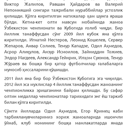
Виктор Жалилов, Равшан Ҳайдаров ва Валерий
Непомняший сингари тажрибали мураббийлар устозлик
қилишди. Қўлга киритилган натижалар ҳам шунга яраша
бўлди. Кетма-кет олти мавсум мобайнида жамоа
Ўзбекистон чемпионати ва Кубогида ғолиб чиқди. Бир
йиллик танаффусдан сўнг 2009 йил кубок яна қўлга
киритилди. Игнатий Нестеров, Леонид Кошелев, Сервер
Жепаров, Анвар Солиев, Темур Кападзе, Одил Аҳмедов,
Асрор Алиқулов, Анзур Исмоилов, Зайниддин Тожиев,
Элдор Магдеев, Александр Гейнрих, Илҳом Суюнов, Темур
Жўраев ва бошқа бир қатор футболчилар ғалабаларга
муносиб ҳиссаларини қўшишди.
2011 йил яна бир бор Ўзбекистон Кубогига эга чиқилди.
2012 йил эса мухлислар 4 йиллик танаффусдан жамоанинг
чемпионликка эришганини байрам қилишди. Бу сафар
олтин медаллар чемпионатлар тарихидаги энг ёш таркиб
билан қўлга киритилди.
Сўнгги йилларда Одил Аҳмедов, Егор Кримец каби
тарбияланувчиларимиз хориж жамоаларида ишончли
ўйнаб, клуб номининг бошқа мамлакатларда янада