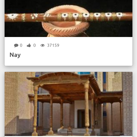
0
0
37159
Nay