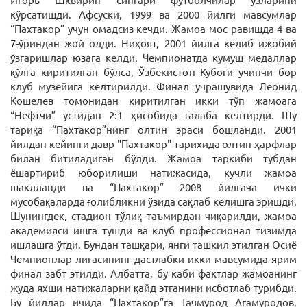
кўрсатишди. Афсуски, 1999 ва 2000 йилги мавсумлар
“Пахтакор” учун омадсиз кечди. Жамоа мос равишда 4 ва
7-ўриндан жой олди. Ниҳоят, 2001 йилга келиб ижобий
ўзгаришлар юзага келди. Чемпионатда кумуш медаллар
қўлга киритилган бўлса, Ўзбекистон Кубоги учинчи бор
клуб музейига келтирилди. Финал учрашувида Леонид
Кошелев томонидан киритилган икки тўп жамоага
“Нефтчи” устидан 2:1 ҳисобида ғалаба келтирди. Шу
тариқа “Пахтакор”нинг олтин эраси бошланди. 2001
йилдан кейинги давр "Пахтакор" тарихида олтин ҳарфлар
билан битиладиган бўлди. Жамоа таркиби тубдан
ёшартириб юборилиши натижасида, кучли жамоа
шаклланди ва “Пахтакор” 2008 йилгача ички
мусобақаларда ғолибликни ўзида сақлаб келишга эришди.
Шунингдек, стадион тўлиқ таъмирдан чиқарилди, жамоа
академияси ишга тушди ва клуб профессионал тизимда
ишлашга ўтди. Бундан ташқари, янги ташкил этилган Осиё
Чемпионлар лигасининг дастлабки икки мавсумида ярим
финал забт этилди. Албатта, бу каби фактлар жамоанинг
жуда яхши натижаларни қайд этганини исботлаб турибди.
Бу йиллар ичида “Пахтакор”га Тачмурод Агамуродов,