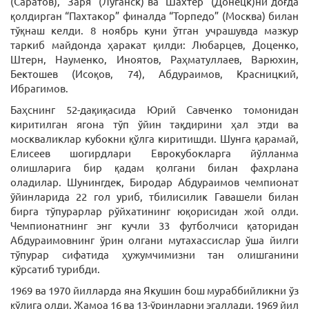
(Саратов), “Заря” (Луганск) ва “Шахтёр” (Донецк)ни доғда
қолдирган “Пахтакор” финалда “Торпедо” (Москва) билан
тўқнаш келди. 8 ноябрь куни ўтган учрашувда мазкур
таркиб майдонда ҳаракат қилди: Любарцев, Доценко,
Штерн, Науменко, Иноятов, Раҳматуллаев, Варюхин,
Бектошев (Исоқов, 74), Абдураимов, Красницкий,
Ибрагимов.
Баҳснинг 52-дақиқасида Юрий Савченко томонидан
киритилган ягона тўп ўйин тақдирини ҳал этди ва
москваликлар кубокни қўлга киритишди. Шунга қарамай,
Елисеев шогирдлари Еврокубокларга йўлланма
олишларига бир қадам қолгани билан фахрлана
оладилар. Шунингдек, Биродар Абдураимов чемпионат
ўйинларида 22 гол уриб, тбилисилик Гавашели билан
бирга тўпурарлар рўйхатининг юқорисидан жой олди.
Чемпионатнинг энг кучли 33 футболчиси қаторидан
Абдураимовнинг ўрин олгани мутахассислар ўша йилги
тўпурар сифатида ҳужумчимизни тан олишганини
кўрсатиб турибди.
1969 ва 1970 йилларда яна Якушин бош мураббийликни ўз
қўлига олди. Жамоа 16 ва 13-ўринларни эгаллади. 1969 йил