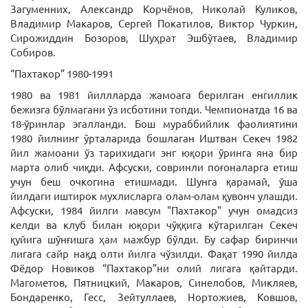
Загуменних, Александр Корчёнов, Николай Куликов,
Владимир Макаров, Сергей Покатилов, Виктор Чуркин,
Сирожиддин Бозоров, Шуҳрат Эшбўтаев, Владимир
Собиров.
“Пахтакор” 1980-1991
1980 ва 1981 йиллларда жамоага берилган енгиллик
бежизга бўлмагани ўз исботини топди. Чемпионатда 16 ва
18-ўринлар эгалланди. Бош мураббийлик фаолиятини
1980 йилнинг ўрталарида бошлаган Иштван Секеч 1982
йил жамоани ўз тарихидаги энг юқори ўринга яна бир
марта олиб чиқди. Афсуски, совринли поғоналарга етиш
учун беш очкогина етишмади. Шунга қарамай, ўша
йилдаги иштирок мухлисларга олам-олам қувонч улашди.
Афсуски, 1984 йилги мавсум "Пахтакор" учун омадсиз
келди ва клуб билан юқори чўққига кўтарилган Секеч
қуйига шўнғишга ҳам мажбур бўлди. Бу сафар биринчи
лигага сайр нақд олти йилга чўзилди. Фақат 1990 йилда
Фёдор Новиков “Пахтакор”ни олий лигага қайтарди.
Магометов, Пятницкий, Макаров, Синелобов, Микляев,
Бондаренко, Гесс, Зейтуллаев, Нортожиев, Ковшов,