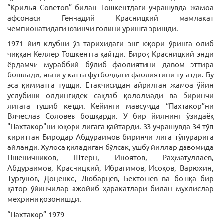
“Крилья Советов” билан Тошкентдаги учрашувда жамоа
афсонаси Геннадий Красницкий мамлакат
чемпионатидаги юзинчи голини уришга эришди.
1971 йил клубни ўз тарихидаги энг юқори ўринга олиб
чиққан Келлер Тошкентга қайтди. Бироқ Красницкий энди
ёрдамчи мураббий бўлиб фаолиятини давом эттира
бошлади, яъни у катта футболдаги фаолиятини тугатди. Бу
эса қимматга тушди. Етакчисидан айрилган жамоа ўйин
услубини олдингидек сақлаб қололмади ва биринчи
лигага тушиб кетди. Кейинги мавсумда “Пахтакор”ни
Вячеслав Соловев бошқарди. У бир йилнинг ўзидаёқ
"Пахтакор"ни юқори лигага қайтарди. 33 учрашувда 34 тўп
киритган Биродар Абдураимов биринчи лига тўпурарига
айланди. Хулоса қиладиган бўлсак, ушбу йиллар давомида
Пшеничников, Штерн, Иноятов, Раҳматуллаев,
Абдураимов, Красницкий, Ибрагимов, Исоқов, Варюхин,
Турғунов, Доценко, Любарцев, Бектошев ва бошқа бир
қатор ўйинчилар ажойиб ҳаракатлари билан мухлислар
меҳрини қозонишди.
“Пахтакор”-1979