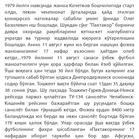
1979 йилги мавсумда жамоа Кочетков бошчилигида старт
олди, лекин чемпионат ўрталарида қайд этилган
қониқарсиз натижалар сабабли унинг ўрнида Олег
Базилевич иш бошлади. Шундан сўнг “Пахтакор” биринчи
давра охирида рақибларини кетма-кет мағлубиятга
учратди ва турнир жадвалида юқорига кўтарилишни
бошлади. Аммо 11 август куни юз берган машъум фожеа
жамоамизнинг 17 нафар аъзосини ҳаётдан олиб
кетди...1979 йилнинг 11 август санаси ўзбек футбол
жамоатчилиги учун қора ҳарфлар билан ёзиб қўйилган.
Ўша воқеага ҳам тезда 30 йил бўлди. Бутун халқнинг аза
тутишига сабаб бўлган ҳодиса Днепродержинск осмонида
содир бўлган. Тошкент вақти бўйича соат 13дан 35 дақиқа
38 сония ўтди. Шу лаҳзада Тошкент-Гурев-Донецк-Минск
рейсида парвоз қилаётган ТУ-134 самолёти Челябинск-
Кишинёв рейсини бажараётган шу русумдаги бошқа
самолёт билан тўқнашиб кетди. Фожеа ердан 8400 метр
баландликда юз берди ва икки самолёт бортида бўлган
178 киши ҳалок бўлди. Улар орасида ўша вақтда ўзбек
футболининг фахри ҳисобланган «Пахтакор»нинг 17
нафардан иборат таркиби ҳам бор эди. Афсуски,