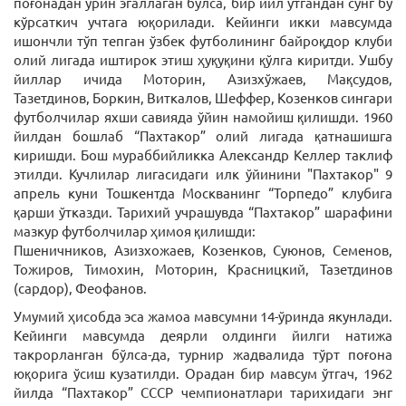
поғонадан ўрин эгаллаган бўлса, бир йил ўтгандан сўнг бу
кўрсаткич учтага юқорилади. Кейинги икки мавсумда
ишончли тўп тепган ўзбек футболининг байроқдор клуби
олий лигада иштирок этиш ҳуқуқини қўлга киритди. Ушбу
йиллар ичида Моторин, Азизхўжаев, Мақсудов,
Тазетдинов, Боркин, Виткалов, Шеффер, Козенков сингари
футболчилар яхши савияда ўйин намойиш қилишди. 1960
йилдан бошлаб “Пахтакор” олий лигада қатнашишга
киришди. Бош мураббийликка Александр Келлер таклиф
этилди. Кучлилар лигасидаги илк ўйинини "Пахтакор" 9
апрель куни Тошкентда Москванинг “Торпедо” клубига
қарши ўтказди. Тарихий учрашувда “Пахтакор” шарафини
мазкур футболчилар ҳимоя қилишди:
Пшеничников, Азизхожаев, Козенков, Суюнов, Семенов,
Тожиров, Тимохин, Моторин, Красницкий, Тазетдинов
(сардор), Феофанов.
Умумий ҳисобда эса жамоа мавсумни 14-ўринда якунлади.
Кейинги мавсумда деярли олдинги йилги натижа
такрорланган бўлса-да, турнир жадвалида тўрт поғона
юқорига ўсиш кузатилди. Орадан бир мавсум ўтгач, 1962
йилда “Пахтакор” СССР чемпионатлари тарихидаги энг