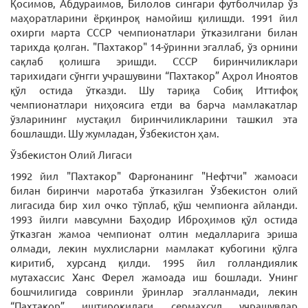
Қосимов, Абдураимов, Билолов сингари футболчилар ўз
маҳоратларини ёрқинроқ намойиш қилишди. 1991 йил
охирги марта СССР чемпионатлари ўтказилгани билан
тарихда қолган. "Пахтакор" 14-ўринни эгаллаб, ўз орнини
сақлаб қолишга эришди. СССР биринчиликлари
тарихидаги сўнгги учрашувини “Пахтакор” Аҳрол Иноятов
қўл остида ўтказди. Шу тариқа Собиқ Иттифоқ
чемпионатлари ниҳоясига етди ва барча мамлакатлар
ўзларининг мустақил биринчиликларини ташкил эта
бошлашди. Шу жумладан, Ўзбекистон ҳам.
Ўзбекистон Олий Лигаси
1992 йил "Пахтакор" Фарғонанинг "Нефтчи" жамоаси
билан биринчи маротаба ўтказилган Ўзбекистон олий
лигасида бир хил очко тўплаб, қўш чемпионга айланди.
1993 йилги мавсумни Баҳодир Иброҳимов қўл остида
ўтказган жамоа чемпионат олтин медалларига эриша
олмади, лекин мухлисларни мамлакат кубогини қўлга
киритиб, хурсанд қилди. 1995 йил голландиялик
мутахассис Ханс Ферел жамоада иш бошлади. Унинг
бошчилигида совринли ўринлар эгалланмади, лекин
“Пахтакор” иштирокидаги сермаҳсул учрашувлар