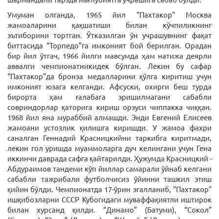
Умуман олганда, 1965 йил "Пахтакор" Москва
жамоаларини қақшатиши билан кўчпиликнинг
эътиборини тортган. Ўтказилган ўн учрашувнинг фақат
биттасида “Торпедо”га имконият бой берилган. Орадан
бир йил ўтгач, 1966 йилги мавсумда ҳам натижа деярли
аввалги чемпионатникидек бўлган. Лекин бу сафар
“Пахтакор”да бронза медалларини қўлга киритиш учун
имконият юзага келганди. Афсуски, охирги беш турда
бирорта ҳам ғалабага эришилмагани сабабли
совриндорлар қаторига кириш орзуси чиппакка чиққан.
1968 йил яна мураббий алмашди. Энди Евгений Елисеев
жамоани устозлик қилишга киришди. У жамоа фахри
саналган Геннадий Красницкийни таркибга киритмади,
лекин гол уришда муаммоларга дуч келингани учун Гена
иккинчи даврада сафга қайтарилди. Ҳужумда Красницкий -
Абдураимов тандеми кўп йиллар самарали ўйнаб келгани
сабабли тажрибали футболчисиз ўйинни ташкил этиш
қийин бўлди. Чемпионатда 17-ўрин эгалланиб, "Пахтакор"
ишқибозларни СССР Кубогидаги муваффақиятли иштирок
билан хурсанд қилди. “Динамо” (Батуми), “Сокол”