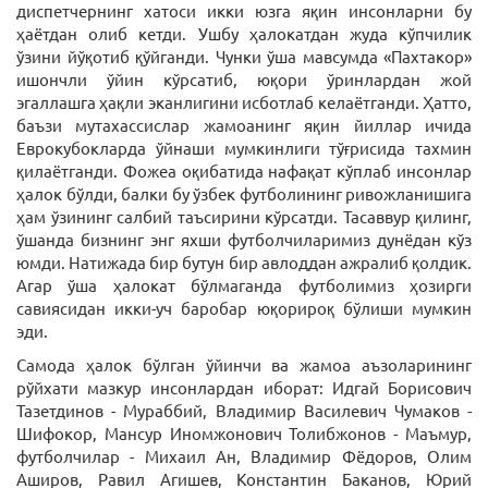
диспетчернинг хатоси икки юзга яқин инсонларни бу
ҳаётдан олиб кетди. Ушбу ҳалокатдан жуда кўпчилик
ўзини йўқотиб қўйганди. Чунки ўша мавсумда «Пахтакор»
ишончли ўйин кўрсатиб, юқори ўринлардан жой
эгаллашга ҳақли эканлигини исботлаб келаётганди. Ҳатто,
баъзи мутахассислар жамоанинг яқин йиллар ичида
Еврокубокларда ўйнаши мумкинлиги тўғрисида тахмин
қилаётганди. Фожеа оқибатида нафақат кўплаб инсонлар
ҳалок бўлди, балки бу ўзбек футболининг ривожланишига
ҳам ўзининг салбий таъсирини кўрсатди. Тасаввур қилинг,
ўшанда бизнинг энг яхши футболчиларимиз дунёдан кўз
юмди. Натижада бир бутун бир авлоддан ажралиб қолдик.
Агар ўша ҳалокат бўлмаганда футболимиз ҳозирги
савиясидан икки-уч баробар юқорироқ бўлиши мумкин
эди.
Самода ҳалок бўлган ўйинчи ва жамоа аъзоларининг
рўйхати мазкур инсонлардан иборат: Идгай Борисович
Тазетдинов - Мураббий, Владимир Василевич Чумаков -
Шифокор, Мансур Иномжонович Толибжонов - Маъмур,
футболчилар - Михаил Ан, Владимир Фёдоров, Олим
Аширов, Равил Агишев, Константин Баканов, Юрий