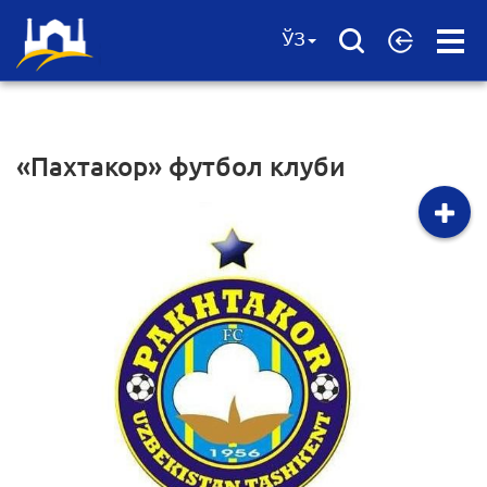
Open
ЎЗ
Menu
«Пахтакор» футбол клуби