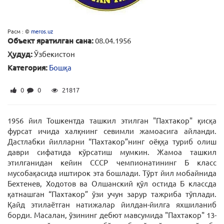
Расм : ©
meros.uz
Объект яратилган сана:
08.04.1956
Ҳудуд:
Ўзбекистон
Категория:
Бошқа
0
0
21817
1956 йил Тошкентда ташкил этилган "Пахтакор" қисқа
фурсат ичида халқнинг севимли жамоасига айланди.
Дастлабки йилларни “Пахтакор”нинг оёққа туриб олиш
даври сифатида кўрсатиш мумкин. Жамоа ташкил
этилганидан кейин СССР чемпионатининг Б класс
мусобақасида иштирок эта бошлади. Тўрт йил мобайнида
Бехтенев, Ходотов ва Олшанский қўл остида Б классда
қатнашган “Пахтакор” ўзи учун зарур тажриба тўплади.
Қайд этилаётган натижалар йилдан-йилга яхшиланиб
борди. Масалан, ўзининг дебют мавсумида "Пахтакор" 13-