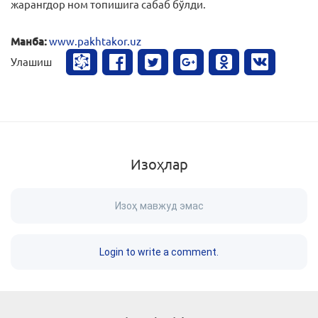
жарангдор ном топишига сабаб бўлди.
Манба:
www.pakhtakor.uz
Улашиш
Изоҳлар
Изоҳ мавжуд эмас
Login to write a comment.