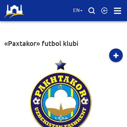
Open
EN
Menu
«Paxtakor» futbol klubi