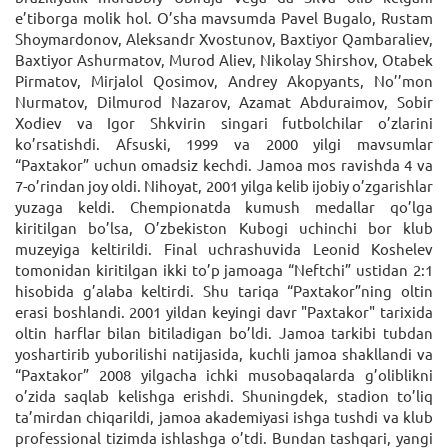
e’tiborga molik hol. O’sha mavsumda Pavel Bugalo, Rustam
Shoymardonov, Aleksandr Xvostunov, Baxtiyor Qambaraliev,
Baxtiyor Ashurmatov, Murod Aliev, Nikolay Shirshov, Otabek
Pirmatov, Mirjalol Qosimov, Andrey Akopyants, No’’mon
Nurmatov, Dilmurod Nazarov, Azamat Abduraimov, Sobir
Xodiev va Igor Shkvirin singari futbolchilar o’zlarini
ko’rsatishdi. Afsuski, 1999 va 2000 yilgi mavsumlar
“Paxtakor” uchun omadsiz kechdi. Jamoa mos ravishda 4 va
7-o’rindan joy oldi. Nihoyat, 2001 yilga kelib ijobiy o’zgarishlar
yuzaga keldi. Chempionatda kumush medallar qo’lga
kiritilgan bo’lsa, O’zbekiston Kubogi uchinchi bor klub
muzeyiga keltirildi. Final uchrashuvida Leonid Koshelev
tomonidan kiritilgan ikki to’p jamoaga “Neftchi” ustidan 2:1
hisobida g’alaba keltirdi. Shu tariqa “Paxtakor”ning oltin
erasi boshlandi. 2001 yildan keyingi davr "Paxtakor" tarixida
oltin harflar bilan bitiladigan bo’ldi. Jamoa tarkibi tubdan
yoshartirib yuborilishi natijasida, kuchli jamoa shakllandi va
“Paxtakor” 2008 yilgacha ichki musobaqalarda g’oliblikni
o’zida saqlab kelishga erishdi. Shuningdek, stadion to’liq
ta’mirdan chiqarildi, jamoa akademiyasi ishga tushdi va klub
professional tizimda ishlashga o’tdi. Bundan tashqari, yangi