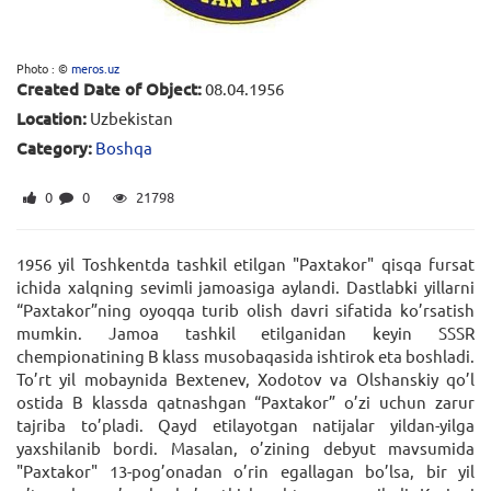
Photo : ©
meros.uz
Created Date of Object:
08.04.1956
Location:
Uzbekistan
Category:
Boshqa
0
0
21798
1956 yil Toshkentda tashkil etilgan "Paxtakor" qisqa fursat
ichida xalqning sevimli jamoasiga aylandi. Dastlabki yillarni
“Paxtakor”ning oyoqqa turib olish davri sifatida ko’rsatish
mumkin. Jamoa tashkil etilganidan keyin SSSR
chempionatining B klass musobaqasida ishtirok eta boshladi.
To’rt yil mobaynida Bextenev, Xodotov va Olshanskiy qo’l
ostida B klassda qatnashgan “Paxtakor” o’zi uchun zarur
tajriba to’pladi. Qayd etilayotgan natijalar yildan-yilga
yaxshilanib bordi. Masalan, o’zining debyut mavsumida
"Paxtakor" 13-pog’onadan o’rin egallagan bo’lsa, bir yil