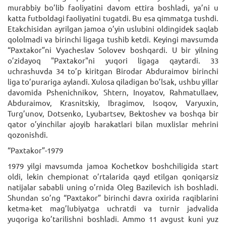
murabbiy bo’lib faoliyatini davom ettira boshladi, ya’ni u
katta futboldagi faoliyatini tugatdi. Bu esa qimmatga tushdi.
Etakchisidan ayrilgan jamoa o’yin uslubini oldingidek saqlab
qololmadi va birinchi ligaga tushib ketdi. Keyingi mavsumda
“Paxtakor”ni Vyacheslav Solovev boshqardi. U bir yilning
o’zidayoq "Paxtakor"ni yuqori ligaga qaytardi. 33
uchrashuvda 34 to’p kiritgan Birodar Abduraimov birinchi
liga to’purariga aylandi. Xulosa qiladigan bo’lsak, ushbu yillar
davomida Pshenichnikov, Shtern, Inoyatov, Rahmatullaev,
Abduraimov, Krasnitskiy, Ibragimov, Isoqov, Varyuxin,
Turg’unov, Dotsenko, Lyubartsev, Bektoshev va boshqa bir
qator o’yinchilar ajoyib harakatlari bilan muxlislar mehrini
qozonishdi.
“Paxtakor”-1979
1979 yilgi mavsumda jamoa Kochetkov boshchiligida start
oldi, lekin chempionat o’rtalarida qayd etilgan qoniqarsiz
natijalar sababli uning o’rnida Oleg Bazilevich ish boshladi.
Shundan so’ng “Paxtakor” birinchi davra oxirida raqiblarini
ketma-ket mag’lubiyatga uchratdi va turnir jadvalida
yuqoriga ko’tarilishni boshladi. Ammo 11 avgust kuni yuz