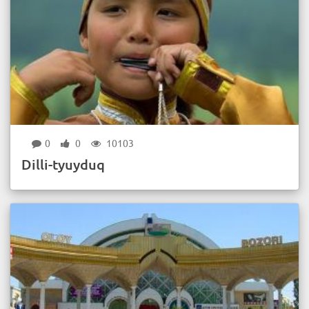
0
0
10103
Dilli-tyuyduq