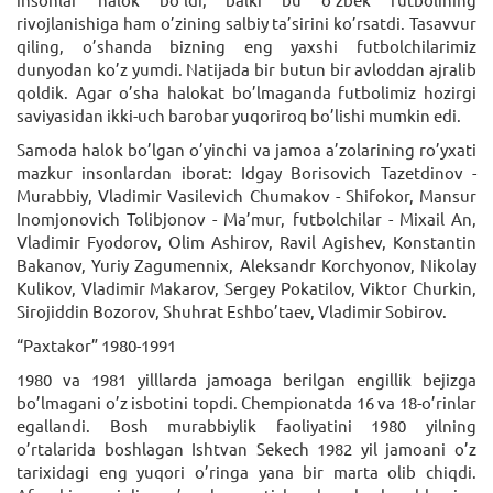
rivojlanishiga ham o’zining salbiy ta’sirini ko’rsatdi. Tasavvur
qiling, o’shanda bizning eng yaxshi futbolchilarimiz
dunyodan ko’z yumdi. Natijada bir butun bir avloddan ajralib
qoldik. Agar o’sha halokat bo’lmaganda futbolimiz hozirgi
saviyasidan ikki-uch barobar yuqoriroq bo’lishi mumkin edi.
Samoda halok bo’lgan o’yinchi va jamoa a’zolarining ro’yxati
mazkur insonlardan iborat: Idgay Borisovich Tazetdinov -
Murabbiy, Vladimir Vasilevich Chumakov - Shifokor, Mansur
Inomjonovich Tolibjonov - Ma’mur, futbolchilar - Mixail An,
Vladimir Fyodorov, Olim Ashirov, Ravil Agishev, Konstantin
Bakanov, Yuriy Zagumennix, Aleksandr Korchyonov, Nikolay
Kulikov, Vladimir Makarov, Sergey Pokatilov, Viktor Churkin,
Sirojiddin Bozorov, Shuhrat Eshbo’taev, Vladimir Sobirov.
“Paxtakor” 1980-1991
1980 va 1981 yilllarda jamoaga berilgan engillik bejizga
bo’lmagani o’z isbotini topdi. Chempionatda 16 va 18-o’rinlar
egallandi. Bosh murabbiylik faoliyatini 1980 yilning
o’rtalarida boshlagan Ishtvan Sekech 1982 yil jamoani o’z
tarixidagi eng yuqori o’ringa yana bir marta olib chiqdi.