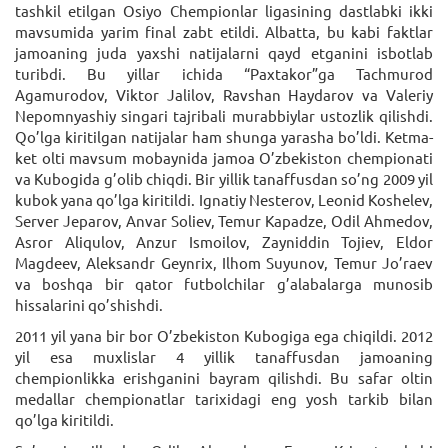
tashkil etilgan Osiyo Chempionlar ligasining dastlabki ikki
mavsumida yarim final zabt etildi. Albatta, bu kabi faktlar
jamoaning juda yaxshi natijalarni qayd etganini isbotlab
turibdi. Bu yillar ichida “Paxtakor”ga Tachmurod
Agamurodov, Viktor Jalilov, Ravshan Haydarov va Valeriy
Nepomnyashiy singari tajribali murabbiylar ustozlik qilishdi.
Qo’lga kiritilgan natijalar ham shunga yarasha bo’ldi. Ketma-
ket olti mavsum mobaynida jamoa O’zbekiston chempionati
va Kubogida g’olib chiqdi. Bir yillik tanaffusdan so’ng 2009 yil
kubok yana qo’lga kiritildi. Ignatiy Nesterov, Leonid Koshelev,
Server Jeparov, Anvar Soliev, Temur Kapadze, Odil Ahmedov,
Asror Aliqulov, Anzur Ismoilov, Zayniddin Tojiev, Eldor
Magdeev, Aleksandr Geynrix, Ilhom Suyunov, Temur Jo’raev
va boshqa bir qator futbolchilar g’alabalarga munosib
hissalarini qo’shishdi.
2011 yil yana bir bor O’zbekiston Kubogiga ega chiqildi. 2012
yil esa muxlislar 4 yillik tanaffusdan jamoaning
chempionlikka erishganini bayram qilishdi. Bu safar oltin
medallar chempionatlar tarixidagi eng yosh tarkib bilan
qo’lga kiritildi.