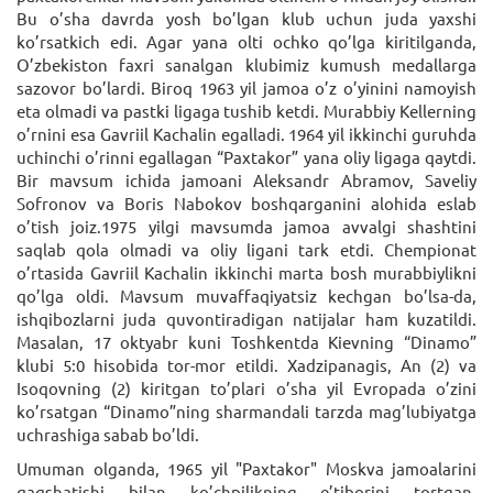
Bu o’sha davrda yosh bo’lgan klub uchun juda yaxshi
ko’rsatkich edi. Agar yana olti ochko qo’lga kiritilganda,
O’zbekiston faxri sanalgan klubimiz kumush medallarga
sazovor bo’lardi. Biroq 1963 yil jamoa o’z o’yinini namoyish
eta olmadi va pastki ligaga tushib ketdi. Murabbiy Kellerning
o’rnini esa Gavriil Kachalin egalladi. 1964 yil ikkinchi guruhda
uchinchi o’rinni egallagan “Paxtakor” yana oliy ligaga qaytdi.
Bir mavsum ichida jamoani Aleksandr Abramov, Saveliy
Sofronov va Boris Nabokov boshqarganini alohida eslab
o’tish joiz.1975 yilgi mavsumda jamoa avvalgi shashtini
saqlab qola olmadi va oliy ligani tark etdi. Chempionat
o’rtasida Gavriil Kachalin ikkinchi marta bosh murabbiylikni
qo’lga oldi. Mavsum muvaffaqiyatsiz kechgan bo’lsa-da,
ishqibozlarni juda quvontiradigan natijalar ham kuzatildi.
Masalan, 17 oktyabr kuni Toshkentda Kievning “Dinamo”
klubi 5:0 hisobida tor-mor etildi. Xadzipanagis, An (2) va
Isoqovning (2) kiritgan to’plari o’sha yil Evropada o’zini
ko’rsatgan “Dinamo”ning sharmandali tarzda mag’lubiyatga
uchrashiga sabab bo’ldi.
Umuman olganda, 1965 yil "Paxtakor" Moskva jamoalarini
qaqshatishi bilan ko’chpilikning e’tiborini tortgan.