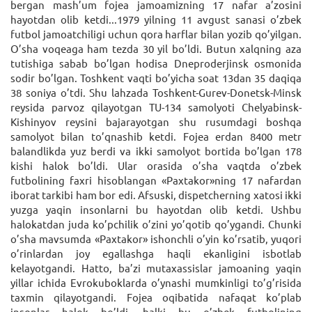
bergan mash’um fojea jamoamizning 17 nafar a’zosini
hayotdan olib ketdi...1979 yilning 11 avgust sanasi o’zbek
futbol jamoatchiligi uchun qora harflar bilan yozib qo’yilgan.
O’sha voqeaga ham tezda 30 yil bo’ldi. Butun xalqning aza
tutishiga sabab bo’lgan hodisa Dneproderjinsk osmonida
sodir bo’lgan. Toshkent vaqti bo’yicha soat 13dan 35 daqiqa
38 soniya o’tdi. Shu lahzada Toshkent-Gurev-Donetsk-Minsk
reysida parvoz qilayotgan TU-134 samolyoti Chelyabinsk-
Kishinyov reysini bajarayotgan shu rusumdagi boshqa
samolyot bilan to’qnashib ketdi. Fojea erdan 8400 metr
balandlikda yuz berdi va ikki samolyot bortida bo’lgan 178
kishi halok bo’ldi. Ular orasida o’sha vaqtda o’zbek
futbolining faxri hisoblangan «Paxtakor»ning 17 nafardan
iborat tarkibi ham bor edi. Afsuski, dispetcherning xatosi ikki
yuzga yaqin insonlarni bu hayotdan olib ketdi. Ushbu
halokatdan juda ko’pchilik o’zini yo’qotib qo’ygandi. Chunki
o’sha mavsumda «Paxtakor» ishonchli o’yin ko’rsatib, yuqori
o’rinlardan joy egallashga haqli ekanligini isbotlab
kelayotgandi. Hatto, ba’zi mutaxassislar jamoaning yaqin
yillar ichida Evrokuboklarda o’ynashi mumkinligi to’g’risida
taxmin qilayotgandi. Fojea oqibatida nafaqat ko’plab
insonlar halok bo’ldi, balki bu o’zbek futbolining