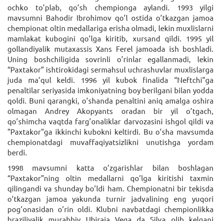
ochko to’plab, qo’sh chempionga aylandi. 1993 yilgi
mavsumni Bahodir Ibrohimov qo’l ostida o’tkazgan jamoa
chempionat oltin medallariga erisha olmadi, lekin muxlislarni
mamlakat kubogini qo’lga kiritib, xursand qildi. 1995 yil
gollandiyalik mutaxassis Xans Ferel jamoada ish boshladi.
Uning boshchiligida sovrinli o’rinlar egallanmadi, lekin
“Paxtakor” ishtirokidagi sermahsul uchrashuvlar muxlislarga
juda ma’qul keldi. 1996 yil kubok finalida “Neftchi”ga
penaltilar seriyasida imkoniyatning boy berilgani bilan yodda
qoldi. Buni qarangki, o’shanda penaltini aniq amalga oshira
olmagan Andrey Akopyants oradan bir yil o’tgach,
qo’shimcha vaqtda farg’onaliklar darvozasini ishgol qildi va
"Paxtakor"ga ikkinchi kubokni keltirdi. Bu o’sha mavsumda
chempionatdagi muvaffaqiyatsizlikni unutishga yordam
berdi.
1998 mavsumni katta o’zgarishlar bilan boshlagan
“Paxtakor”ning oltin medallarni qo’lga kiritishi taxmin
qilingandi va shunday bo’ldi ham. Chempionatni bir tekisda
o’tkazgan jamoa yakunda turnir jadvalining eng yuqori
pog’onasidan o’rin oldi. Klubni navbatdagi chempionlikka
braziliyalik murabbiy Ubiraja Vega da Silva olib kelgani