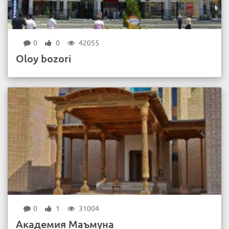
0
0
42055
Oloy bozori
0
1
31004
Академия Маъмуна