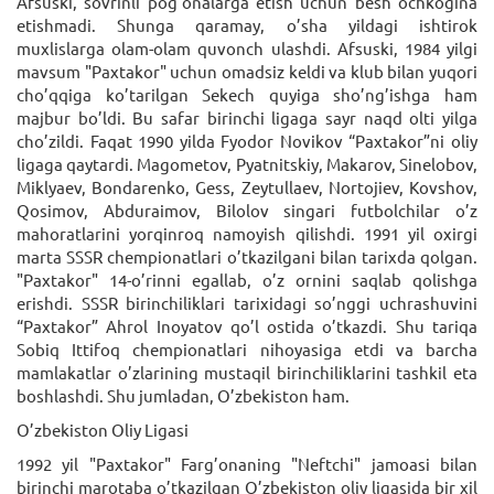
Afsuski, sovrinli pog’onalarga etish uchun besh ochkogina
etishmadi. Shunga qaramay, o’sha yildagi ishtirok
muxlislarga olam-olam quvonch ulashdi. Afsuski, 1984 yilgi
mavsum "Paxtakor" uchun omadsiz keldi va klub bilan yuqori
cho’qqiga ko’tarilgan Sekech quyiga sho’ng’ishga ham
majbur bo’ldi. Bu safar birinchi ligaga sayr naqd olti yilga
cho’zildi. Faqat 1990 yilda Fyodor Novikov “Paxtakor”ni oliy
ligaga qaytardi. Magometov, Pyatnitskiy, Makarov, Sinelobov,
Miklyaev, Bondarenko, Gess, Zeytullaev, Nortojiev, Kovshov,
Qosimov, Abduraimov, Bilolov singari futbolchilar o’z
mahoratlarini yorqinroq namoyish qilishdi. 1991 yil oxirgi
marta SSSR chempionatlari o’tkazilgani bilan tarixda qolgan.
"Paxtakor" 14-o’rinni egallab, o’z ornini saqlab qolishga
erishdi. SSSR birinchiliklari tarixidagi so’nggi uchrashuvini
“Paxtakor” Ahrol Inoyatov qo’l ostida o’tkazdi. Shu tariqa
Sobiq Ittifoq chempionatlari nihoyasiga etdi va barcha
mamlakatlar o’zlarining mustaqil birinchiliklarini tashkil eta
boshlashdi. Shu jumladan, O’zbekiston ham.
O’zbekiston Oliy Ligasi
1992 yil "Paxtakor" Farg’onaning "Neftchi" jamoasi bilan
birinchi marotaba o’tkazilgan O’zbekiston oliy ligasida bir xil