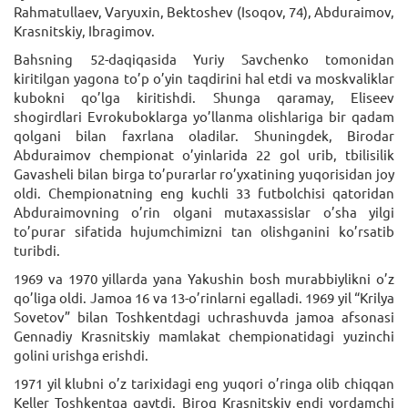
Rahmatullaev, Varyuxin, Bektoshev (Isoqov, 74), Abduraimov,
Krasnitskiy, Ibragimov.
Bahsning 52-daqiqasida Yuriy Savchenko tomonidan
kiritilgan yagona to’p o’yin taqdirini hal etdi va moskvaliklar
kubokni qo’lga kiritishdi. Shunga qaramay, Eliseev
shogirdlari Evrokuboklarga yo’llanma olishlariga bir qadam
qolgani bilan faxrlana oladilar. Shuningdek, Birodar
Abduraimov chempionat o’yinlarida 22 gol urib, tbilisilik
Gavasheli bilan birga to’purarlar ro’yxatining yuqorisidan joy
oldi. Chempionatning eng kuchli 33 futbolchisi qatoridan
Abduraimovning o’rin olgani mutaxassislar o’sha yilgi
to’purar sifatida hujumchimizni tan olishganini ko’rsatib
turibdi.
1969 va 1970 yillarda yana Yakushin bosh murabbiylikni o’z
qo’liga oldi. Jamoa 16 va 13-o’rinlarni egalladi. 1969 yil “Krilya
Sovetov” bilan Toshkentdagi uchrashuvda jamoa afsonasi
Gennadiy Krasnitskiy mamlakat chempionatidagi yuzinchi
golini urishga erishdi.
1971 yil klubni o’z tarixidagi eng yuqori o’ringa olib chiqqan
Keller Toshkentga qaytdi. Biroq Krasnitskiy endi yordamchi