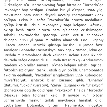
O’tkazilgan o’n uchrashuvning faqat bittasida “Torpedo”ga
imkoniyat boy berilgan. Oradan bir yil o’tgach, 1966 yilgi
mavsumda ham natija deyarli avvalgi chempionatnikidek
bo’lgan. Lekin bu safar “Paxtakor”da bronza medallarini
qo’lga kiritish uchun imkoniyat yuzaga kelgandi. Afsuski,
oxirgi besh turda birorta ham g’alabaga erishilmagani
sababli sovrindorlar qatoriga kirish orzusi chippakka
chiqqan. 1968 yil yana murabbiy almashdi. Endi Evgeniy
Eliseev jamoani ustozlik qilishga kirishdi. U jamoa faxri
sanalgan Gennadiy Krasnitskiyni tarkibga kiritmadi, lekin gol
urishda muammolarga duch kelingani uchun Gena ikkinchi
davrada safga qaytarildi. Hujumda Krasnitskiy - Abduraimov
tandemi ko’p yillar samarali o’ynab kelgani sababli tajribali
futbolchisiz o’yinni tashkil etish qiyin bo’ldi. Chempionatda
17-o’rin egallanib, "Paxtakor" ishqibozlarni SSSR Kubogidagi
muvaffaqiyatli ishtirok bilan xursand qildi. “Dinamo”
(Batumi), “Sokol” (Saratov), “Zarya” (Lugansk) va “Shaxtyor”
(Donetsk)ni dog’da qoldirgan “Paxtakor” finalda “Torpedo”
(Moskva) bilan to’qnash keldi. 8 noyabr kuni o’tgan
uchrashuvda mazkur tarkib maydonda harakat qildi:
Lyubartsev, Dotsenko, Shtern, Naumenko, Inoyatov,