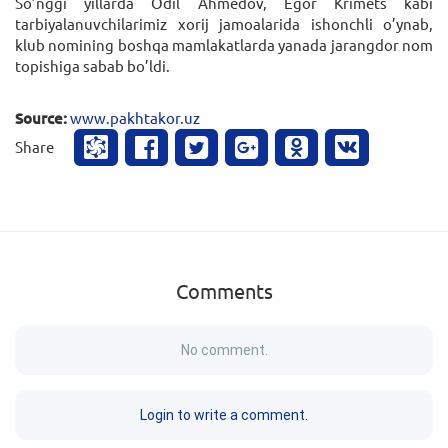
So’nggi yillarda Odil Ahmedov, Egor Krimets kabi
tarbiyalanuvchilarimiz xorij jamoalarida ishonchli o’ynab,
klub nomining boshqa mamlakatlarda yanada jarangdor nom
topishiga sabab bo’ldi.
Source:
www.pakhtakor.uz
Share
Comments
No comment.
Login to write a comment.