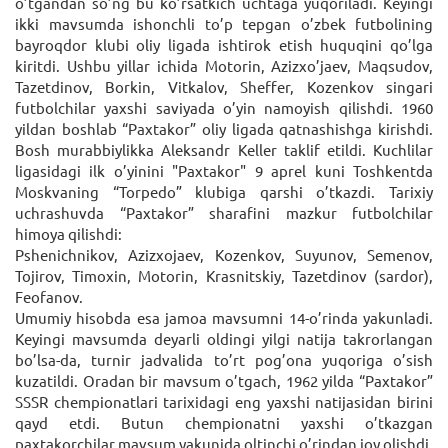
o’tgandan so’ng bu ko’rsatkich uchtaga yuqoriladi. Keyingi
ikki mavsumda ishonchli to’p tepgan o’zbek futbolining
bayroqdor klubi oliy ligada ishtirok etish huquqini qo’lga
kiritdi. Ushbu yillar ichida Motorin, Azizxo’jaev, Maqsudov,
Tazetdinov, Borkin, Vitkalov, Sheffer, Kozenkov singari
futbolchilar yaxshi saviyada o’yin namoyish qilishdi. 1960
yildan boshlab “Paxtakor” oliy ligada qatnashishga kirishdi.
Bosh murabbiylikka Aleksandr Keller taklif etildi. Kuchlilar
ligasidagi ilk o’yinini "Paxtakor" 9 aprel kuni Toshkentda
Moskvaning “Torpedo” klubiga qarshi o’tkazdi. Tarixiy
uchrashuvda “Paxtakor” sharafini mazkur futbolchilar
himoya qilishdi:
Pshenichnikov, Azizxojaev, Kozenkov, Suyunov, Semenov,
Tojirov, Timoxin, Motorin, Krasnitskiy, Tazetdinov (sardor),
Feofanov.
Umumiy hisobda esa jamoa mavsumni 14-o’rinda yakunladi.
Keyingi mavsumda deyarli oldingi yilgi natija takrorlangan
bo’lsa-da, turnir jadvalida to’rt pog’ona yuqoriga o’sish
kuzatildi. Oradan bir mavsum o’tgach, 1962 yilda “Paxtakor”
SSSR chempionatlari tarixidagi eng yaxshi natijasidan birini
qayd etdi. Butun chempionatni yaxshi o’tkazgan
paxtakorchilar mavsum yakunida oltinchi o’rindan joy olishdi.