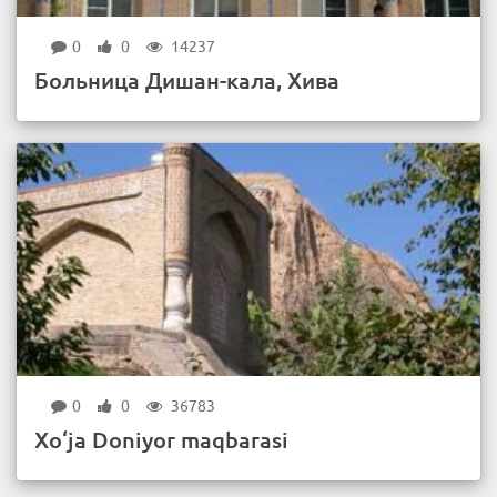
0
0
14237
Больница Дишан-кала, Хива
0
0
36783
Xo‘ja Doniyor maqbarasi