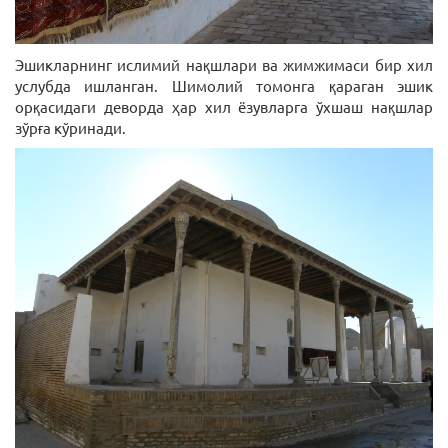
Эшикларнинг ислимий нақшлари ва жимжимаси бир хил
услубда ишланган. Шимолий томонга қараган эшик
орқасидаги деворда ҳар хил ёзувларга ўхшаш нақшлар
зўрға кўринади.