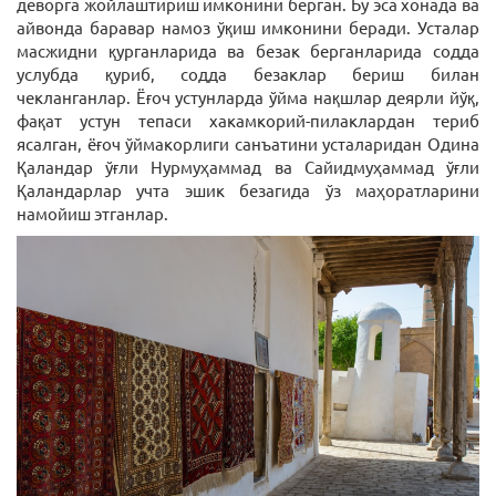
деворга жойлаштириш имконини берган. Бу эса хонада ва
айвонда баравар намоз ўқиш имконини беради. Усталар
масжидни қурганларида ва безак берганларида содда
услубда қуриб, содда безаклар бериш билан
чекланганлар. Ёғоч устунларда ўйма нақшлар деярли йўқ,
фақат устун тепаси хакамкорий-пилаклардан териб
ясалган, ёғоч ўймакорлиги санъатини усталаридан Одина
Қаландар ўғли Нурмуҳаммад ва Сайидмуҳаммад ўғли
Қаландарлар учта эшик безагида ўз маҳоратларини
намойиш этганлар.