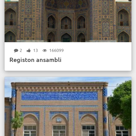
2
13
166099
Registon ansambli