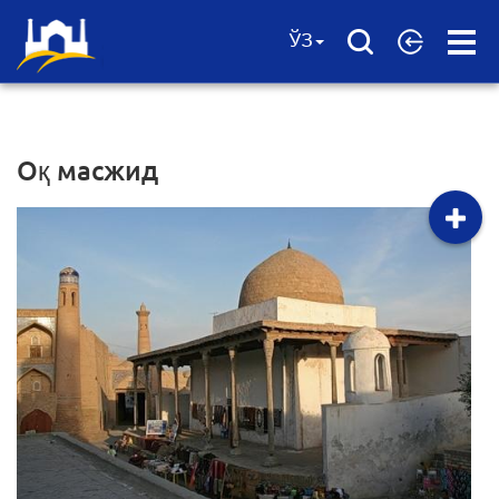
Open
ЎЗ
Menu
Оқ масжид