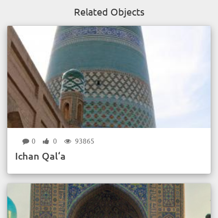
Related Objects
0
0
93865
Ichan Qal‘a