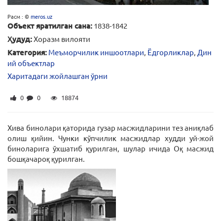
Расм : ©
meros.uz
Объект яратилган сана:
1838-1842
Ҳудуд:
Хоразм вилояти
Категория:
Меъморчилик иншоотлари
,
Ёдгорликлар
,
Дин
ий объектлар
Харитадаги жойлашган ўрни
0
0
18874
Хива бинолари қаторида гузар масжидларини тез аниқлаб
олиш қийин. Чунки кўпчилик масжидлар худди уй-жой
биноларига ўхшатиб қурилган, шулар ичида Оқ масжид
бошқачароқ қурилган.