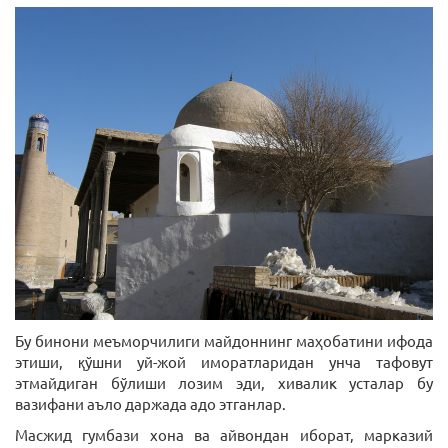
Бу бинони меъморчилиги майдоннинг маҳобатини ифода
этиши, қўшни уй-жой иморатларидан унча тафовут
этмайдиган бўлиши лозим эди, хивалик усталар бу
вазифани аъло даржада адо этганлар.
Масжид гумбази хона ва айвондан иборат, марказий