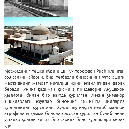
Масжиднинг ташқи кўриниши, уч тарафдан ўраб олинган
соя-салқин айвони, бир гумбазли биносининг учта эшиги
масжиднинг жамоат йиғилиш жойи эканлигидан дарак
беради. Унинг қадимги қисми ( пойдевори) Анушахон
ҳаммоми билан бир вақтда қурилган. Лекин ўймакор
эшиклардаги ёзувлар бинонинг 1838-1842 йилларда
қурилганини кўрсатади. Худди шу вақтга келиб майдон
атрофидаги ҳамма бинолар асосан қурилган бўлиб, энди
усталар қолган кичик бир саҳнда бино қуришлари керак
эди.