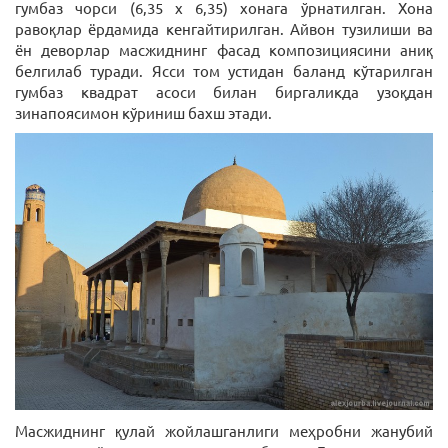
гумбаз чорси (6,35 x 6,35) хонага ўрнатилган. Хона
равоқлар ёрдамида кенгайтирилган. Айвон тузилиши ва
ён деворлар масжиднинг фасад композициясини аниқ
белгилаб туради. Ясси том устидан баланд кўтарилган
гумбаз квадрат асоси билан биргаликда узоқдан
зинапоясимон кўриниш бахш этади.
Масжиднинг қулай жойлашганлиги меҳробни жанубий