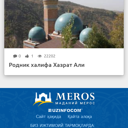
0
1
22202
Родник халифа Хазрат Али
Сайт ҳақида
Қайта алоқа
БИЗ ИЖТИМОИЙ ТАРМОҚЛАРДА: