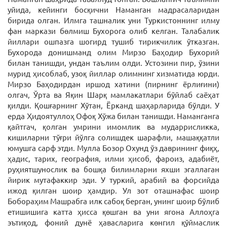
уйида, кейинги босқични Наманган мадрасаларидан
бирида олган. Илмга ташналик уни Туркистоннинг илму
фан маркази бөлмиш Бухорога олиб келган. Талабалик
йиллари ошпазга шогирд тушиб тирикчилик ўтказган.
Бухорода донишманд олим Мирзо Баҳодир Бухорий
билан танишди, ундан таълим олди. Устозини пир, ўзини
мурид ҳисоблаб, узоқ йиллар олимнинг хизматида юрди.
Мирзо Баҳодирдан иршод хатини (пирнинг ёрлиғини)
олгач, Ўрта ва Яқин Шарқ мамлакатлари бўйлаб саёҳат
қилди. Қошғарнинг Хўтан, Ёрканд шаҳарларида бўлди. У
ерда Ҳидоятуллоҳ Офоқ Хўжа билан танишди. Наманганга
қайтгач, қолган умрини имомлик ва мударрисликка,
кишиларни тўғри йўлга солишдек шарафли, машаққатли
юмушга сарф этди. Мулла Бозор Охунд ўз даврининг фиқҳ,
ҳадис, тарих, география, илми ҳисоб, фароиз, адабиёт,
руҳиятшунослик ва бошқа билимларни яхши эгаллаган
йирик мутафаккир эди. У туркий, арабий ва форсийда
ижод қилган шоир ҳамдир. Ул зот оташнафас шоир
Бобораҳим Машрабга илк сабоқ берган, унинг шоир бўлиб
етишишига катта ҳисса қөшган ва уни ягона Аллоҳга
эътиқод, фоний дунё ҳавасларига көнгил қўймаслик