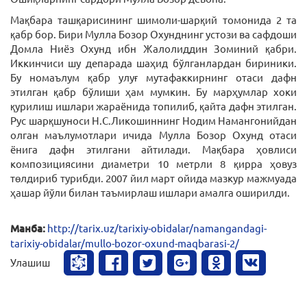
Мақбара ташқарисининг шимоли-шарқий томонида 2 та
қабр бор. Бири Мулла Бозор Охунднинг устози ва сафдоши
Домла Ниёз Охунд ибн Жалолиддин Зоминий қабри.
Иккинчиси шу депарада шаҳид бўлганлардан бириники.
Бу номаълум қабр улуғ мутафаккирнинг отаси дафн
этилган қабр бўлиши ҳам мумкин. Бу марҳумлар хоки
қурилиш ишлари жараёнида топилиб, қайта дафн этилган.
Рус шарқшуноси Н.С.Ликошиннинг Нодим Намангонийдан
олган маълумотлари ичида Мулла Бозор Охунд отаси
ёнига дафн этилгани айтилади. Мақбара ҳовлиси
композициясини диаметри 10 метрли 8 қирра ҳовуз
төлдириб турибди. 2007 йил март ойида мазкур мажмуада
ҳашар йўли билан таъмирлаш ишлари амалга оширилди.
Манба:
http://tarix.uz/tarixiy-obidalar/namangandagi-
tarixiy-obidalar/mullo-bozor-oxund-maqbarasi-2/
Улашиш