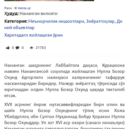
Расм : ©
meros.uz
Ҳудуд:
Наманган вилояти
Категория:
Меъморчилик иншоотлари
,
Зиёратгоҳлар
,
Ди
ний объектлар
Харитадаги жойлашган ўрни
0
0
21763
Наманган шаҳрининг Лаббайтоға даҳаси, Курашхона
мавзеи Намангансой соҳилида жойлашган Мулла Бозор
Охунд ёдгорлиги мажмуаси халқимизнинг тафаррук
масканларидан биридир. Мазкур зиёратгоҳ тўғрисида сўз
юритишдан олдин Мулла Бозор Охунд ҳақида төхталиб
өтсак.
XVII асрнинг йирик мутасаввифларидан бири олим ва
шайх Мулла Бозор Охунднинг тўлиқ исми Хожа
Убайдуллоҳ ибн Султон Муҳаммад Бобур Қорахон Мулла
Бозор Охунддир. Ул зот XVI аср охири (санаси номаълум)
Наманган шаҳрида таваллуд топган. Бошланғич таълимни