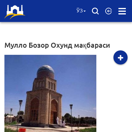
Open
ЎЗ
Menu
Мулло Бозор Охунд мақбараси