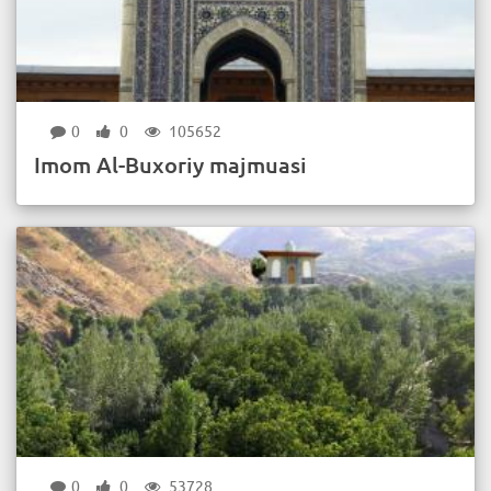
0
0
105652
Imom Al-Buxoriy majmuasi
0
0
53728