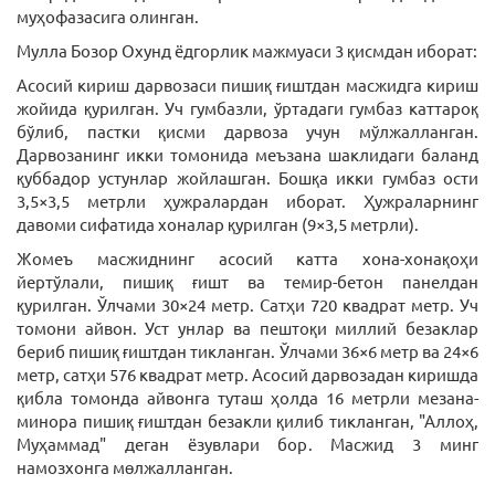
муҳофазасига олинган.
Мулла Бозор Охунд ёдгорлик мажмуаси 3 қисмдан иборат:
Асосий кириш дарвозаси пишиқ ғиштдан масжидга кириш
жойида қурилган. Уч гумбазли, ўртадаги гумбаз каттароқ
бўлиб, пастки қисми дарвоза учун мўлжалланган.
Дарвозанинг икки томонида меъзана шаклидаги баланд
қуббадор устунлар жойлашган. Бошқа икки гумбаз ости
3,5×3,5 метрли ҳужралардан иборат. Ҳужраларнинг
давоми сифатида хоналар қурилган (9×3,5 метрли).
Жомеъ масжиднинг асосий катта хона-хонақоҳи
йертўлали, пишиқ ғишт ва темир-бетон панелдан
қурилган. Ўлчами 30×24 метр. Сатҳи 720 квадрат метр. Уч
томони айвон. Уст унлар ва пештоқи миллий безаклар
бериб пишиқ ғиштдан тикланган. Ўлчами 36×6 метр ва 24×6
метр, сатҳи 576 квадрат метр. Асосий дарвозадан киришда
қибла томонда айвонга туташ ҳолда 16 метрли мезана-
минора пишиқ ғиштдан безакли қилиб тикланган, "Аллоҳ,
Муҳаммад" деган ёзувлари бор. Масжид 3 минг
намозхонга мөлжалланган.