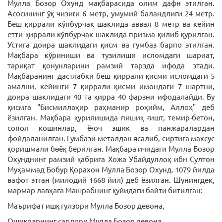
Мулла Бозор Охунд мақбарасида олим дафн этилган.
Асосининг ўқ чизиғи 6 метр, умумий баландлиги 24 метр.
Беш қиррали кўпбурчак шаклида аввал 8 метр ва кейин
етти қиррали кўпбурчак шаклида призма қилиб қурилган.
Устига доира шаклидаги қисм ва гумбаз барпо этилган.
Мақбара кўриниши ва тузилиши исломдаги шариат,
тариқат қонунларини рамзий тарзда ифода этади.
Мақбаранинг дастлабки беш қиррали қисми исломдаги 5
амални, кейинги 7 қиррали қисми имондаги 7 шартни,
доира шаклидаги 40 та қирра 40 фарзни ифодалайди. Бу
қисмга "Бисмиллаҳир раҳманир роҳийм, Аллоҳ" деб
ёзилган. Мақбара қурилишида пишиқ ғишт, темир-бетон,
сопол кошинлар, ёғоч эшик ва панжаралардан
фойдаланилган. Гумбази металдан ясалиб, сиртига махсус
қоришмали бөёқ берилган. Мақбара ичидаги Мулла Бозор
Охунднинг рамзий қабрига Хожа Убайдуллоҳ ибн Султон
Муҳаммад Бобур Қорахон Мулла Бозор Охунд. 1079 йилда
вафот этган (милодий 1668 йил) деб ёзилган. Шунингдек,
мармар лавҳага Машрабнинг қуйидаги байти битилган:
Маърифат ишқ гулзори Мулла Бозор девона,
Ошиқларнинг сардори Мулла Бозор девона.