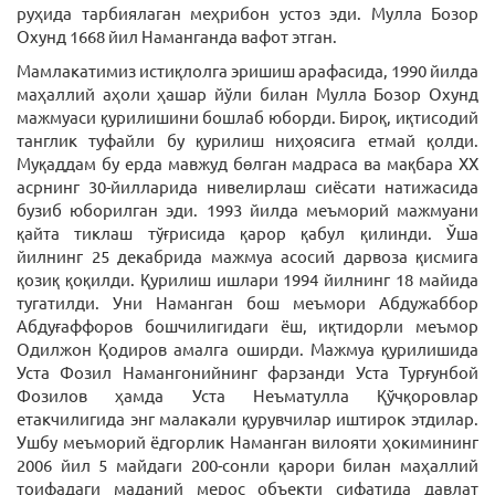
руҳида тарбиялаган меҳрибон устоз эди. Мулла Бозор
Охунд 1668 йил Наманганда вафот этган.
Мамлакатимиз истиқлолга эришиш арафасида, 1990 йилда
маҳаллий аҳоли ҳашар йўли билан Мулла Бозор Охунд
мажмуаси қурилишини бошлаб юборди. Бироқ, иқтисодий
танглик туфайли бу қурилиш ниҳоясига етмай қолди.
Муқаддам бу ерда мавжуд бөлган мадраса ва мақбара ХХ
асрнинг 30-йилларида нивелирлаш сиёсати натижасида
бузиб юборилган эди. 1993 йилда меъморий мажмуани
қайта тиклаш тўғрисида қарор қабул қилинди. Ўша
йилнинг 25 декабрида мажмуа асосий дарвоза қисмига
қозиқ қоқилди. Қурилиш ишлари 1994 йилнинг 18 майида
тугатилди. Уни Наманган бош меъмори Абдужаббор
Абдуғаффоров бошчилигидаги ёш, иқтидорли меъмор
Одилжон Қодиров амалга оширди. Мажмуа қурилишида
Уста Фозил Намангонийнинг фарзанди Уста Турғунбой
Фозилов ҳамда Уста Неъматулла Қўчқоровлар
етакчилигида энг малакали қурувчилар иштирок этдилар.
Ушбу меъморий ёдгорлик Наманган вилояти ҳокимининг
2006 йил 5 майдаги 200-сонли қарори билан маҳаллий
тоифадаги маданий мерос объекти сифатида давлат