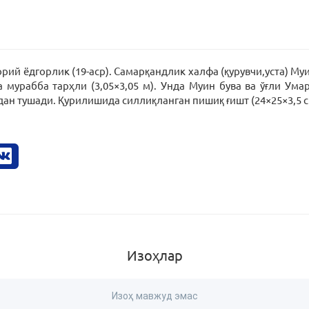
й ёдгорлик (19-аср). Самарқандлик халфа (қурувчи,уста) Муи
а мурабба тарҳли (3,05×3,05 м). Унда Муин бува ва ўғли Умар
ан тушади. Қурилишида силлиқланган пишиқ ғишт (24×25×3,5 
Изоҳлар
Изоҳ мавжуд эмас