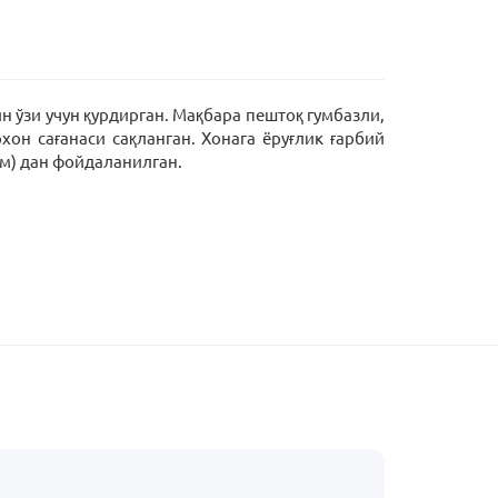
н ўзи учун қурдирган. Мақбара пештоқ гумбазли,
хон сағанаси сақланган. Хонага ёруғлик ғарбий
см) дан фойдаланилган.