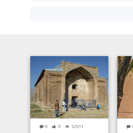
0
0
52011