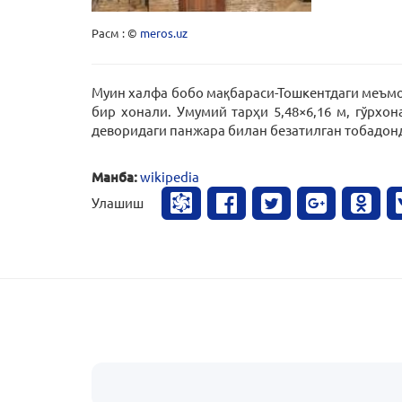
Расм : ©
meros.uz
Муин халфа бобо мақбараси-Тошкентдаги меъмори
бир хонали. Умумий тарҳи 5,48×6,16 м, гўрхон
деворидаги панжара билан безатилган тобадонд
Манба:
wikipedia
Улашиш