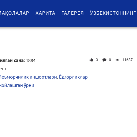
МАҚОЛАЛАР
ХАРИТА
ГАЛЕРЕЯ
ЎЗБЕКИСТОННИНГ
0
0
11637
илган сана:
1884
ент
Меъморчилик иншоотлари
,
Ёдгорликлар
жойлашган ўрни