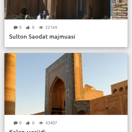
0
0
22169
Sulton Saodat majmuasi
0
0
43407
Kalon мasjidi