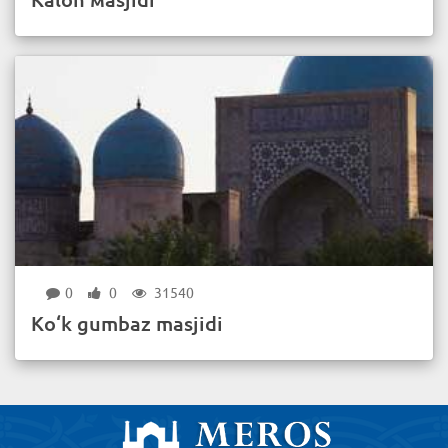
0
0
31540
Ko‘k gumbaz masjidi