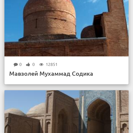
0
0
12851
Мавзолей Мухаммад Содика