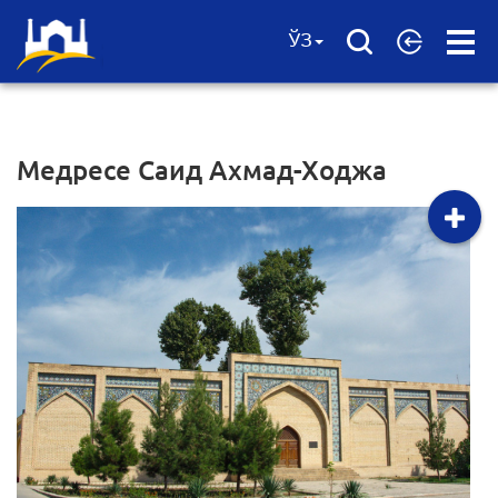
Open
ЎЗ
Menu
Медресе Саид Ахмад-Ходжа