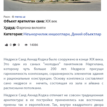
Расм : ©
meros.uz
Объект яратилган сана:
XIX век
Ҳудуд:
Фарғона вилояти
Категория:
Меъморчилик иншоотлари
,
Диний объектлар
0
0
14086
Медресе Саид Ахмад-Ходжа было сооружено в конце XIX века.
Это один из самых "молодых" памятников Маргилана,
которому чуть больше 200 лет. Медресе присущи
гармоничность композиции, соразмерность элементов здания
и рациональные конструкции. Основу комплекса составляют
само медресе и мечеть, состоящая из зала и айвана с
расписными потолками.
Медресе Саид Ахмад-Ходжа отличает не совсем традиционная
архитектура: в ее постройке применялись как восточные
приемы так и европейские. Так, внутри квадратного двора