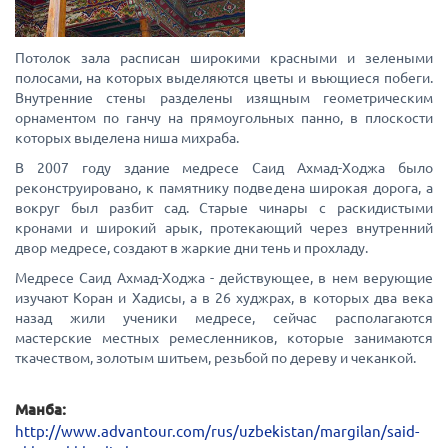
Потолок зала расписан широкими красными и зелеными
полосами, на которых выделяются цветы и вьющиеся побеги.
Внутренние стены разделены изящным геометрическим
орнаментом по ганчу на прямоугольных панно, в плоскости
которых выделена ниша михраба.
В 2007 году здание медресе Саид Ахмад-Ходжа было
реконструировано, к памятнику подведена широкая дорога, а
вокруг был разбит сад. Старые чинары с раскидистыми
кронами и широкий арык, протекающий через внутренний
двор медресе, создают в жаркие дни тень и прохладу.
Медресе Саид Ахмад-Ходжа - действующее, в нем верующие
изучают Коран и Хадисы, а в 26 худжрах, в которых два века
назад жили ученики медресе, сейчас располагаются
мастерские местных ремесленников, которые занимаются
ткачеством, золотым шитьем, резьбой по дереву и чеканкой.
Манба:
http://www.advantour.com/rus/uzbekistan/margilan/said-