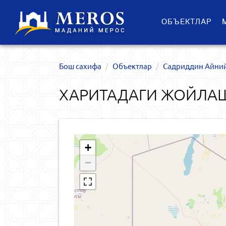
ОБЪЕКТЛАР
Бош сахифа
Объектлар
Садриддин Айний
ХАРИТАДАГИ ЖОЙЛАШ
+
−