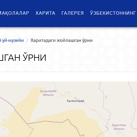
МАҚОЛАЛАР
ХАРИТА
ГАЛЕРЕЯ
ЎЗБЕКИСТОННИНГ
 уй-музейи
Харитадаги жойлашган ўрни
ГАН ЎРНИ