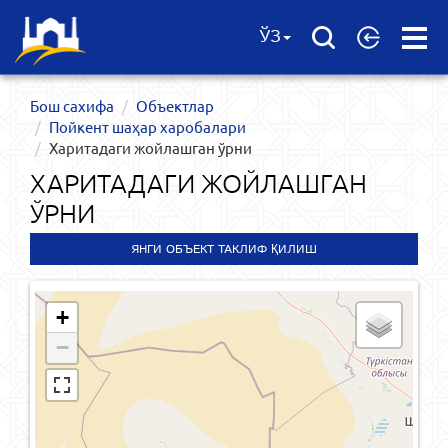
Open
ЎЗ
Menu
Бош сахифа
Объектлар
Пойкент шаҳар харобалари
Харитадаги жойлашган ўрни
ХАРИТАДАГИ ЖОЙЛАШГАН
ЎРНИ
ЯНГИ ОБЪЕКТ ТАКЛИФ ҚИЛИШ
+
−