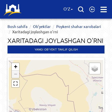
Open
O'Z
Menu
Bosh sahifa
Ob'yektlar​
Poykent shahar xarobalari
Xaritadagi joylashgan o'rni
XARITADAGI JOYLASHGAN O'RNI
YANGI OB'YEKT TAKLIF QILISH
+
−