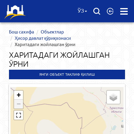
Open
ЎЗ
Menu
Бош сахифа
Объектлар
Ҳисор давлат қўриқхонаси
Харитадаги жойлашган ўрни
ХАРИТАДАГИ ЖОЙЛАШГАН
ЎРНИ
ЯНГИ ОБЪЕКТ ТАКЛИФ ҚИЛИШ
+
−